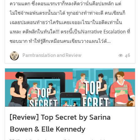
ความแตก ซึ่งตอนแรกเราก็หลงคิดว่านั่นคือปมหลัก แต่
ไม่ใช่จ้าพอพ้นตรงนั้นมาได้ ทุกอย่างทำท่าจะดี คนเขียนก็
เฉลยปมตอนท้ายว่าไครันเคยเจออะไรมาในอดีตเท่านั้น
แหละ คดีพลิกในทันใด!!! ตรงนี้เป็นNarrative Escalation ที่
ชอบมาก ทำให้รู้สึกเหมือนคนเขียนวางแผนไว้ตั...
46
Parntranslation and Review
[Review] Top Secret by Sarina
Bowen & Elle Kennedy