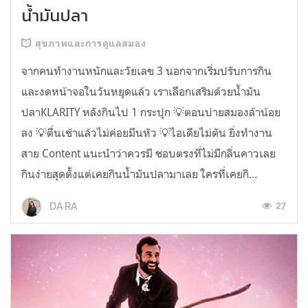
น้ำมันปลา
สุขภาพและการดูแลสมอง
จากคนทำงานหนักและวัยเลข 3 นอกจากเริ่มปรับการกิน
และงดหน้าจอในวันหยุดแล้ว เราเลือกเสริมด้วยน้ำมัน
ปลาKLARITY หลังกินไป 1 กระปุก 💡ตอนบ่ายสมองล้าน้อย
ลง 💡ตื่นเช้าแล้วไม่ค่อยมึนหัว 💡ไอเดียไม่ตัน ยิ่งทำงาน
สาย Content แนะนำว่าควรมี ชอบตรงที่ไม่มีกลิ่นคาวเลย
กินง่ายสุดตั้งแต่เคยกินน้ำมันปลามาเลย ใครที่เคยกิ...
27
DA RA