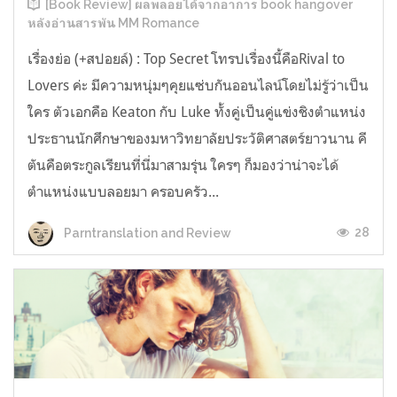
[Book Review] ผลพลอยได้จากอาการ book hangover
หลังอ่านสารพัน MM Romance
เรื่องย่อ (+สปอยล์) : Top Secret โทรปเรื่องนี้คือRival to
Lovers ค่ะ มีความหนุ่มๆคุยแซ่บกันออนไลน์โดยไม่รู้ว่าเป็น
ใคร ตัวเอกคือ Keaton กับ Luke ทั้งคู่เป็นคู่แข่งชิงตำแหน่ง
ประธานนักศึกษาของมหาวิทยาลัยประวัติศาสตร์ยาวนาน คี
ตันคือตระกูลเรียนที่นี่มาสามรุ่น ใครๆ ก็มองว่าน่าจะได้
ตำแหน่งแบบลอยมา ครอบครัว...
28
Parntranslation and Review