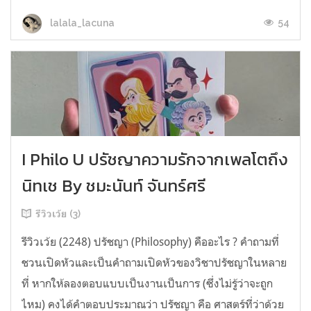
54
lalala_lacuna
I Philo U ปรัชญาความรักจากเพลโตถึง
นิทเช By ชมะนันท์ จันทร์ศรี
รีวิวเว้ย (3)
รีวิวเว้ย (2248) ปรัชญา (Philosophy) คืออะไร ? คำถามที่
ชวนเปิดหัวและเป็นคำถามเปิดหัวของวิชาปรัชญาในหลาย
ที่ หากให้ลองตอบแบบเป็นงานเป็นการ (ซึ่งไม่รู้ว่าจะถูก
ไหม) คงได้คำตอบประมาณว่า ปรัชญา คือ ศาสตร์ที่ว่าด้วย