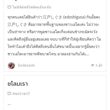
ไม่มีลิมิตชีวิตติดแอ๊บแจ๊บ
ทุกคนเคยได้ยินคำว่า 江戸しぐさ (edoshigusa) กันมั้ยคะ
江戸しぐさ คือมารยาทพื้นฐานของชาวเอโดะค่ะ ไม่ว่าจะ
เป็นท่าทาง หรือการพูดชาวเอโดะก็จะค่อนข้างระมัดระวัง
และคิดถึงผู้อื่นอยู่เสมอเลย จนบางทีก็ทำให้ผู้เขียนคิดว่า โอ
โหทำไมเค้าถึงได้คิดถึงคนอื่นได้ขนาดนี้นะอยากรู้มั้ยคะว่า
ชาวเอโดะมารยาทดีขนาดไหน มาลองอ่านกันได้เ...
1.4k
Sodasado
ชโลมเรา
ฝนปรายรวี
...