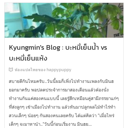
Kyungmin's Blog : บะหมี่เย็นน้ำ vs
บะหมี่เย็นแห้ง
ห้องแปลไทยของ happypuppy
สบายดีกันไหมครับ..วันนี้ผมก็เพิ่งไปทำงานเพลงกับมินฮ
ยอกมาครับ พอปลดประจำการมาสองเดือนแล้วต้องนั่ง
ทำงานกันแค่สองคนแบบนี้ เลยรู้สึกเหมือนคู่สามีภรรยาแก่ๆ
ที่ส่งลูกๆ เข้าเมืองไปทำงาน แล้วหันมาปลูกผลไม้ทำไร่ทำ
สวนเล็กๆ น้อยๆ กันสองคนเลยครับ ได้แต่คิดว่า "เมื่อไหร่
เด็กๆ จะมาหาน้า.."วันนี้ก่อนเริ่มงาน มินฮย...