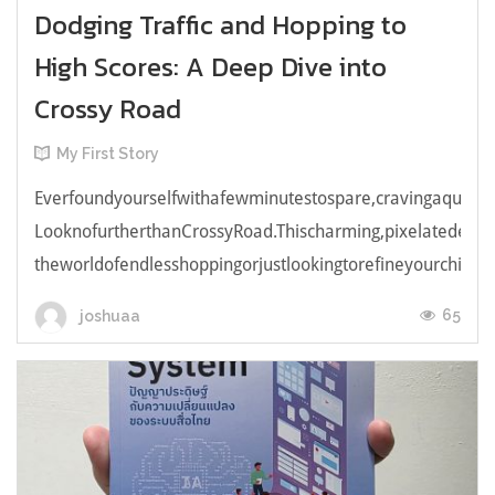
Dodging Traffic and Hopping to
High Scores: A Deep Dive into
Crossy Road
My First Story
Everfoundyourselfwithafewminutestospare,cravingaquick,e
LooknofurtherthanCrossyRoad.Thischarming,pixelatedendl
theworldofendlesshoppingorjustlookingtorefineyourchicken
65
joshuaa