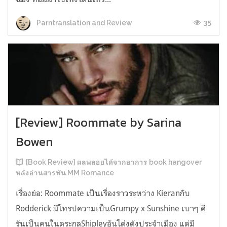
35
Parntranslation and Review
[Review] Roommate by Sarina
Bowen
[Book Review] ผลพลอยได้จากอาการ book hangover
หลังอ่านสารพัน MM Romance
เรื่องย่อ: Roommate เป็นเรื่องราวระหว่าง Kieranกับ
Rodderick มีโทรปความเป็นGrumpy x Sunshine เบาๆ คี
รันเป็นคนในตระกูลShipleyอันโด่งดังประจำเมือง แต่มี