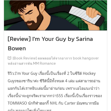
[Review] I'm Your Guy by Sarina
Bowen
[Book Review] ผลพลอยได้จากอาการ book hangover
หลังอ่านสารพัน MM Romance
รีวิว:I'm Your Guy เรื่องนี้เป็นเรื่องที่ 2 ในซีรีส์ Hockey
Guysของซารินาค่ะ ซีรีส์นี้มีทั้งหมด 4 เล่ม แต่สามารถอ่าน
แยกกันได้เราหยิบเล่มนี้มาอ่านก่อน เพราะเอไอแนะนำว่า
เรื่องนี้น่าจะถูกจริตเรามากกว่า555 เรื่องนี้เป็นเรื่องราวของ
TOMMASO นักกีฬาฮอกกี้ NHL กับ Carter มัณฑนากรมือ
ฉมัง ทอมมาโซเพิ่งโดนเทร...