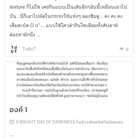
texture ก็ไม่ใช่ เคยกินแบบเป็นเส้นฉีกๆอันนี้เหมือนเอาไป
ปั่น . นี่ก็เอาไปผัดในกระทะให้แห้งๆ ลองชิมดู .. คะ คะ คะ
เค็มสะบัด O o" ... แบบใช้โควต้ากินโซเดียมทั้งสัปดาห์
ต้องหาผักนึ่ง ...
9
TidbiT
องค์ 1
A BRIGHT RAY OF DARKNESS ในห้วงมืดสนิทไม่มิดแสง
...