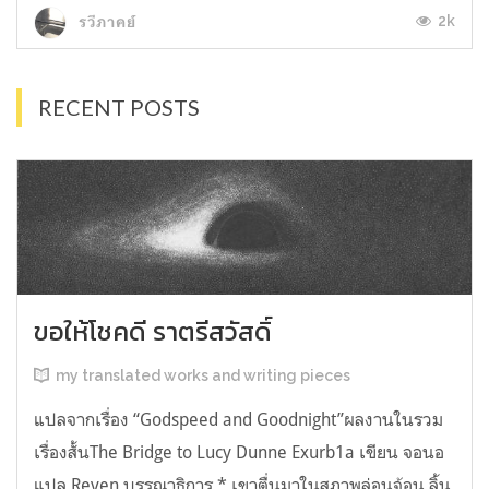
2k
รวีภาคย์
RECENT POSTS
ขอให้โชคดี ราตรีสวัสดิ์
my translated works and writing pieces
แปลจากเรื่อง “Godspeed and Goodnight”ผลงานในรวม
เรื่องสั้นThe Bridge to Lucy Dunne Exurb1a เขียน จอนอ
แปล Reven บรรณาธิการ * เขาตื่นมาในสภาพล่อนจ้อน ลิ้น