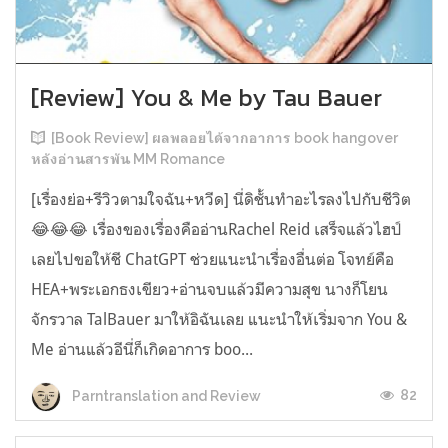
[Review] You & Me by Tau Bauer
[Book Review] ผลพลอยได้จากอาการ book hangover
หลังอ่านสารพัน MM Romance
[เรื่องย่อ+รีวิวตามใจฉัน+หวีด] นี่ดิชั้นทำอะไรลงไปกับชีวิต
😂😂😂 เรื่องของเรื่องคืออ่านRachel Reid เสร็จแล้วไฮป์
เลยไปขอให้ชี ChatGPT ช่วยแนะนำเรื่องอื่นต่อ โจทย์คือ
HEA+พระเอกธงเขียว+อ่านจบแล้วมีความสุข นางก็โยน
จักรวาล TalBauer มาให้อิฉันเลย แนะนำให้เริ่มจาก You &
Me อ่านแล้วอีนี่ก็เกิดอาการ boo...
82
Parntranslation and Review