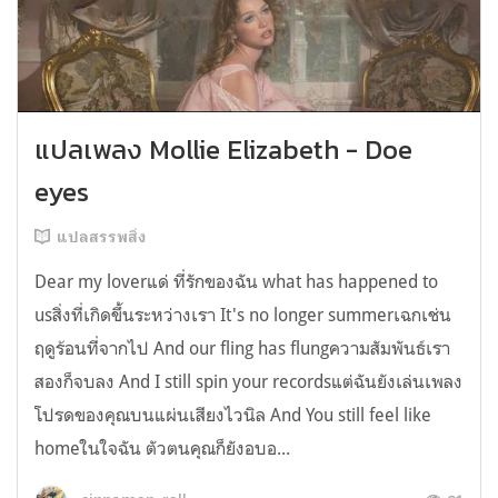
แปลเพลง Mollie Elizabeth - Doe
eyes
แปลสรรพสิ่ง
Dear my loverแด่ ที่รักของฉัน what has happened to
usสิ่งที่เกิดขึ้นระหว่างเรา It's no longer summerเฉกเช่น
ฤดูร้อนที่จากไป And our fling has flungความสัมพันธ์เรา
สองก็จบลง And I still spin your recordsแต่ฉันยังเล่นเพลง
โปรดของคุณบนแผ่นเสียงไวนิล And You still feel like
homeในใจฉัน ตัวตนคุณก็ยังอบอ...