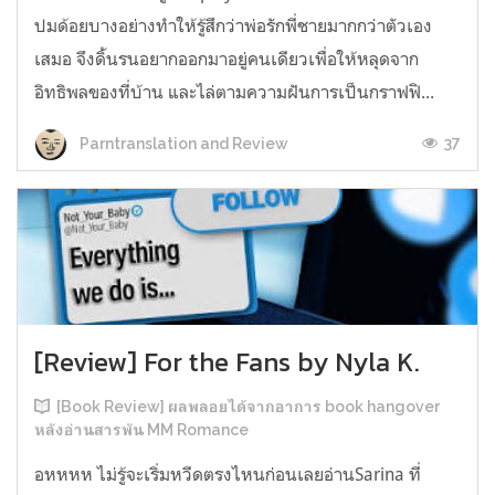
ปมด้อยบางอย่างทำให้รู้สึกว่าพ่อรักพี่ชายมากกว่าตัวเอง
เสมอ จึงดิ้นรนอยากออกมาอยู่คนเดียวเพื่อให้หลุดจาก
อิทธิพลของที่บ้าน และไล่ตามความฝันการเป็นกราฟฟิ...
37
Parntranslation and Review
[Review] For the Fans by Nyla K.
[Book Review] ผลพลอยได้จากอาการ book hangover
หลังอ่านสารพัน MM Romance
อหหหห ไม่รู้จะเริ่มหวีดตรงไหนก่อนเลยอ่านSarina ที่