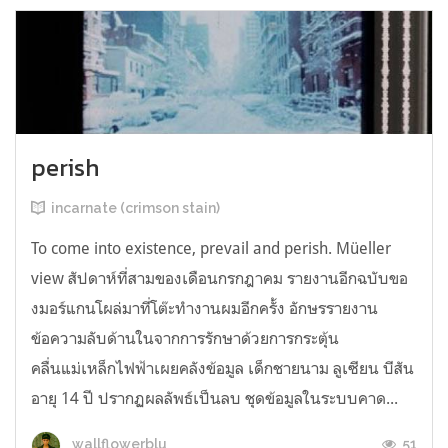
perish
incarnate (crimson stain)
To come into existence, prevail and perish. Müeller
view สัปดาห์ที่สามของเดือนกรกฎาคม รายงานอีกฉบับขอ
งมอร์แกนโผล่มาที่โต๊ะทำงานผมอีกครั้ง อักษรรายงาน
ข้อความลับด้านในจากการรักษาด้วยการกระตุ้น
คลื่นแม่เหล็กไฟฟ้าเผยคลังข้อมูล เด็กชายนาม ลูเซียน บีสัน
อายุ 14 ปี ปรากฏผลลัพธ์เป็นลบ ชุดข้อมูลในระบบคาด...
51
wallflowerblu