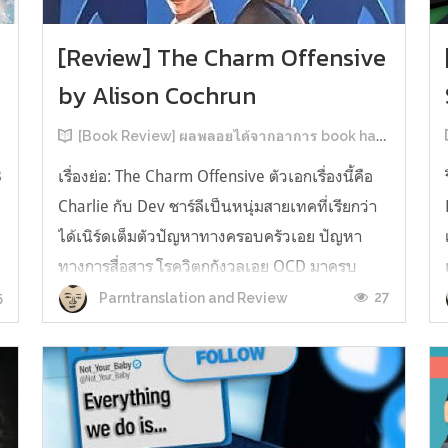
[Review] The Charm Offensive
by Alison Cochrun
[Book Review] ผลพลอยได้จากอาการ book hangover หลังอ่านสารพัน MM Romance
3
เรื่องย่อ: The Charm Offensive ตัวเอกเรื่องนี้คือ
Charlie กับ Dev ชาร์ลีเป็นหนุ่มสายเทคที่เรียกว่า
ได้เนิร์ดเต็มตัวปัญหาทางครอบครัวเอย ปัญหา
ทางการสื่อสาร โรควิตกกังวลเอย OCD มาครบ
เรียกได้ว่าครบองค์ประกอบความโอตะ เขาทั้งไม่
5
27
Parntranslation and Review
เชื่อในรักแท้ ไม่เคยมีความสัมพันธ์ในเชิงโรแมนติก
กับใคร หรืออาจเรียกว่าไม่เคยรู...