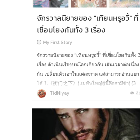
จักรวาลนิยายของ "เทียนหรูอวี้" ที่
เชื่อมโยงกันทั้ง 3 เรื่อง
My First Story
จักรวาลนิยายของ “เทียนหรูอวี้” ที่เชื่อมโยงกันทั้ง 
เรื่อง ดำเนินเรื่องบนโลกเดียวกัน เส้นเวลาต่อเนื่อง
กัน เปลี่ยนตัวเอกในแต่ละภาค แต่สามารถอ่านแยก
ได้ 1.《衡门之下》(แม่ทัพใหญ่ผู้นี้คือสามีข้า) (3
เล่มจบ) เป็นเรื่องที่เกิดก่อน เล่าเรื่องของ ฝูถิง กับ
2
TidNiyay
หลี่ชีฉือ ที่ต้องแต่งงานกันก่อนจะใช้ชีวิตห่างไกล
กัน...