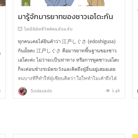
มารู้จักมารยาทของชาวเอโดะกัน
ไม่มีลิมิตชีวิตติดแอ๊บแจ๊บ
ทุกคนเคยได้ยินคำว่า 江戸しぐさ (edoshigusa)
กันมั้ยคะ 江戸しぐさ คือมารยาทพื้นฐานของชาว
า
เอโดะค่ะ ไม่ว่าจะเป็นท่าทาง หรือการพูดชาวเอโดะ
ก็จะค่อนข้างระมัดระวังและคิดถึงผู้อื่นอยู่เสมอเลย
จนบางทีก็ทำให้ผู้เขียนคิดว่า โอโหทำไมเค้าถึงได้
คิดถึงคนอื่นได้ขนาดนี้นะอยากรู้มั้ยคะว่าชาวเอโดะ
k
1.4k
Sodasado
มารยาทดีขนาดไหน มาลองอ่านกันได้เ...