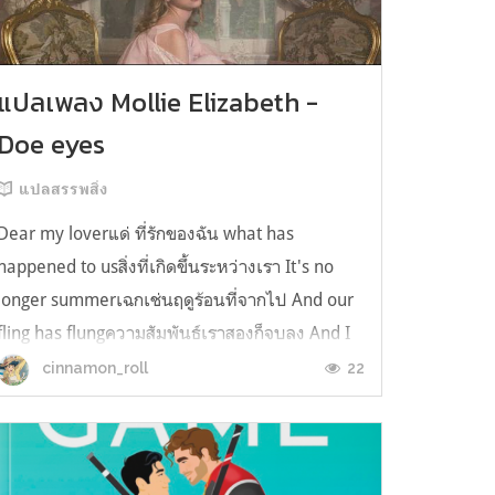
แปลเพลง Mollie Elizabeth -
Doe eyes
แปลสรรพสิ่ง
Dear my loverแด่ ที่รักของฉัน what has
happened to usสิ่งที่เกิดขึ้นระหว่างเรา It's no
longer summerเฉกเช่นฤดูร้อนที่จากไป And our
fling has flungความสัมพันธ์เราสองก็จบลง And I
still spin your recordsแต่ฉันยังเล่นเพลงโปรดของ
22
cinnamon_roll
คุณบนแผ่นเสียงไวนิล And You still feel like
homeในใจฉัน ตัวตนคุณก็ยังอบอ...