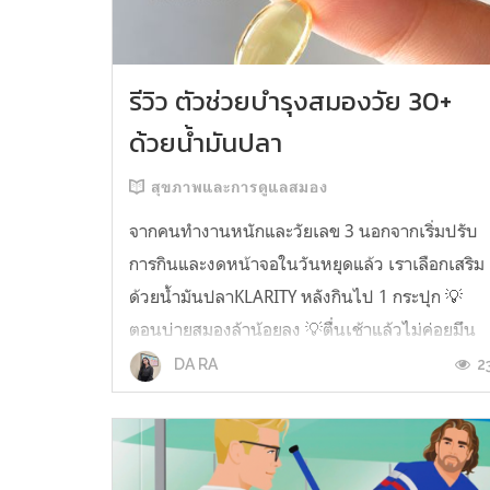
รีวิว ตัวช่วยบำรุงสมองวัย 30+
ด้วยน้ำมันปลา
สุขภาพและการดูแลสมอง
จากคนทำงานหนักและวัยเลข 3 นอกจากเริ่มปรับ
การกินและงดหน้าจอในวันหยุดแล้ว เราเลือกเสริม
ด้วยน้ำมันปลาKLARITY หลังกินไป 1 กระปุก 💡
ตอนบ่ายสมองล้าน้อยลง 💡ตื่นเช้าแล้วไม่ค่อยมึน
หัว 💡ไอเดียไม่ตัน ยิ่งทำงานสาย Content แนะนำ
2
DA RA
ว่าควรมี ชอบตรงที่ไม่มีกลิ่นคาวเลย กินง่ายสุด
ตั้งแต่เคยกินน้ำมันปลามาเลย ใครที่เคยกิ...