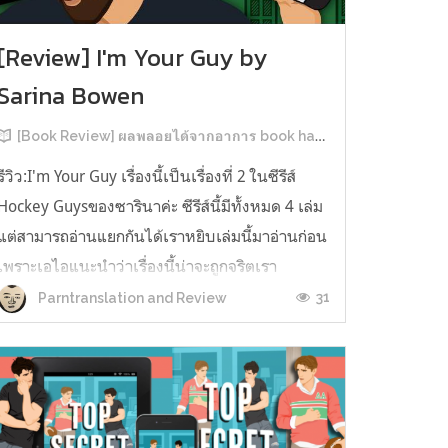
[Review] I'm Your Guy by
Sarina Bowen
[Book Review] ผลพลอยได้จากอาการ book hangover หลังอ่านสารพัน MM Romance
รีวิว:I'm Your Guy เรื่องนี้เป็นเรื่องที่ 2 ในซีรีส์
Hockey Guysของซารินาค่ะ ซีรีส์นี้มีทั้งหมด 4 เล่ม
แต่สามารถอ่านแยกกันได้เราหยิบเล่มนี้มาอ่านก่อน
เพราะเอไอแนะนำว่าเรื่องนี้น่าจะถูกจริตเรา
มากกว่า555 เรื่องนี้เป็นเรื่องราวของ TOMMASO
31
Parntranslation and Review
นักกีฬาฮอกกี้ NHL กับ Carter มัณฑนากรมือฉมัง
ทอมมาโซเพิ่งโดนเทร...