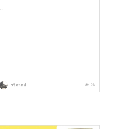
...
2k
รวีภาคย์