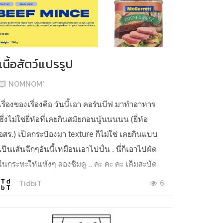
เนื้อสัตว์แปรรูป
NOMNOM*
เรื่องของเรื่องคือ วันนี้เอา คอร์นบีฟ มาทำอาหาร
ซึ่งไม่ใช่ยี่ห้อที่เคยกินสมัยก่อนนู้นนนนน (ยี่ห้อ
อสร.) เปิดกระป๋องมา texture ก็ไม่ใช่ เคยกินแบบ
เป็นเส้นฉีกๆอันนี้เหมือนเอาไปปั่น . นี่ก็เอาไปผัด
ในกระทะให้แห้งๆ ลองชิมดู .. คะ คะ คะ เค็มสะบัด
O o" ... แบบใช้โควต้ากินโซเดียมทั้งสัปดาห์
6
TidbiT
ต้องหาผักนึ่ง ...