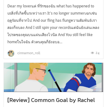
Dear my loverแด่ ที่รักของฉัน what has happened to
usสิ่งที่เกิดขึ้นระหว่างเรา It's no longer summerเฉกเช่น
ฤดูร้อนที่จากไป And our fling has flungความสัมพันธ์เรา
สองก็จบลง And I still spin your recordsแต่ฉันยังเล่นเพลง
โปรดของคุณบนแผ่นเสียงไวนิล And You still feel like
homeในใจฉัน ตัวตนคุณก็ยังอบอ...
24
cinnamon_roll
[Review] Common Goal by Rachel