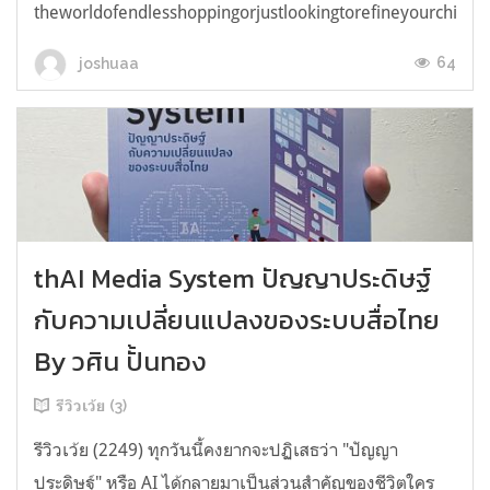
theworldofendlesshoppingorjustlookingtorefineyourchicken
64
joshuaa
thAI Media System ปัญญาประดิษฐ์
กับความเปลี่ยนแปลงของระบบสื่อไทย
By วศิน ปั้นทอง
รีวิวเว้ย (3)
รีวิวเว้ย (2249) ทุกวันนี้คงยากจะปฏิเสธว่า "ปัญญา
ประดิษฐ์" หรือ AI ได้กลายมาเป็นส่วนสำคัญของชีวิตใคร