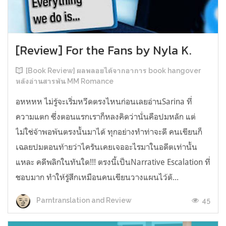
[Review] For the Fans by Nyla K.
[Book Review] ผลพลอยได้จากอาการ book hangover
หลังอ่านสารพัน MM Romance
อหหหห ไม่รู้จะเริ่มหวีดตรงไหนก่อนเลยอ่านSarina ที่
ความแตก ซึ่งตอนแรกเราก็หลงคิดว่านั่นคือปมหลัก แต่
ไม่ใช่จ้าพอพ้นตรงนั้นมาได้ ทุกอย่างทำท่าจะดี คนเขียนก็
เฉลยปมตอนท้ายว่าไครันเคยเจออะไรมาในอดีตเท่านั้น
แหละ คดีพลิกในทันใด!!! ตรงนี้เป็นNarrative Escalation ที่
ชอบมาก ทำให้รู้สึกเหมือนคนเขียนวางแผนไว้ตั...
45
Parntranslation and Review