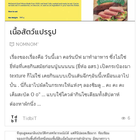
เนื้อสัตว์แปรรูป
NOMNOM*
เรื่องของเรื่องคือ วันนี้เอา คอร์นบีฟ มาทำอาหาร ซึ่งไม่ใช่
ยี่ห้อที่เคยกินสมัยก่อนนู้นนนนน (ยี่ห้อ อสร.) เปิดกระป๋องมา
texture ก็ไม่ใช่ เคยกินแบบเป็นเส้นฉีกๆอันนี้เหมือนเอาไป
ปั่น . นี่ก็เอาไปผัดในกระทะให้แห้งๆ ลองชิมดู .. คะ คะ คะ
เค็มสะบัด O o" ... แบบใช้โควต้ากินโซเดียมทั้งสัปดาห์
ต้องหาผักนึ่ง ...
6
TidbiT