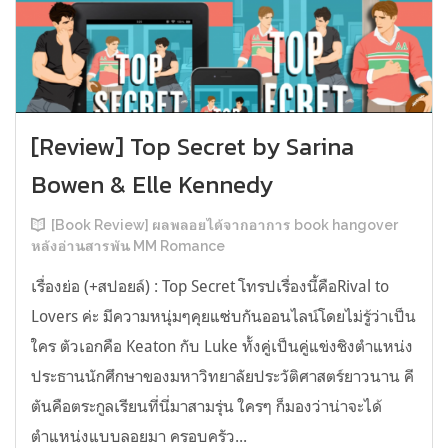
[Review] Top Secret by Sarina
Bowen & Elle Kennedy
[Book Review] ผลพลอยได้จากอาการ book hangover
หลังอ่านสารพัน MM Romance
เรื่องย่อ (+สปอยล์) : Top Secret โทรปเรื่องนี้คือRival to
Lovers ค่ะ มีความหนุ่มๆคุยแซ่บกันออนไลน์โดยไม่รู้ว่าเป็น
ใคร ตัวเอกคือ Keaton กับ Luke ทั้งคู่เป็นคู่แข่งชิงตำแหน่ง
ประธานนักศึกษาของมหาวิทยาลัยประวัติศาสตร์ยาวนาน คี
ตันคือตระกูลเรียนที่นี่มาสามรุ่น ใครๆ ก็มองว่าน่าจะได้
ตำแหน่งแบบลอยมา ครอบครัว...