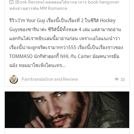
[Book Review] ผลพลอยได้จากอาการ book hangover
หลังอ่านสารพัน MM Romance
รีวิว:I'm Your Guy เรื่องนี้เป็นเรื่องที่ 2 ในซีรีส์ Hockey
Guysของซารินาค่ะ ซีรีส์นี้มีทั้งหมด 4 เล่ม แต่สามารถอ่าน
แยกกันได้เราหยิบเล่มนี้มาอ่านก่อน เพราะเอไอแนะนำว่า
เรื่องนี้น่าจะถูกจริตเรามากกว่า555 เรื่องนี้เป็นเรื่องราวของ
TOMMASO นักกีฬาฮอกกี้ NHL กับ Carter มัณฑนากรมือ
ฉมัง ทอมมาโซเพิ่งโดนเทร...
33
Parntranslation and Review