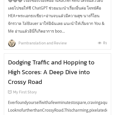
😂😂😂 เรื่องของเรื่องคืออ่านRachel Reid เสร็จแล้วไฮป์
เลยไปขอให้ชี ChatGPT ช่วยแนะนำเรื่องอื่นต่อ โจทย์คือ
HEA+พระเอกธงเขียว+อ่านจบแล้วมีความสุข นางก็โยน
จักรวาล TalBauer มาให้อิฉันเลย แนะนำให้เริ่มจาก You &
Me อ่านแล้วอีนี่ก็เกิดอาการ boo...
81
Parntranslation and Review
Dodging Traffic and Hopping to
High Scores: A Deep Dive into
Crossy Road
My First Story
Everfoundyourselfwithafewminutestospare,cravingaquick,e
LooknofurtherthanCrossyRoad.Thischarming,pixelatedendl