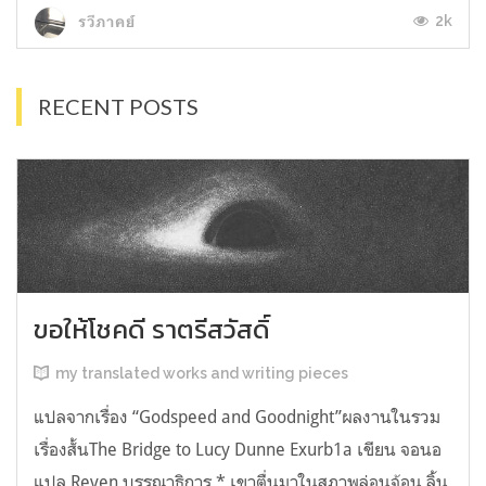
2k
รวีภาคย์
RECENT POSTS
ขอให้โชคดี ราตรีสวัสดิ์
my translated works and writing pieces
แปลจากเรื่อง “Godspeed and Goodnight”ผลงานในรวม
เรื่องสั้นThe Bridge to Lucy Dunne Exurb1a เขียน จอนอ
แปล Reven บรรณาธิการ * เขาตื่นมาในสภาพล่อนจ้อน ลิ้น