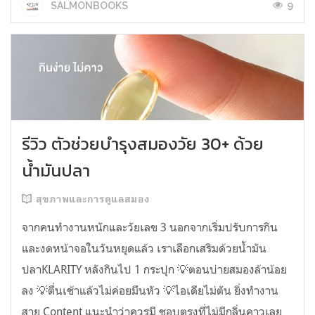
9
SALMONBOOKS
รีวิว ตัวช่วยบำรุงสมองวัย 30+ ด้วย
น้ำมันปลา
สุขภาพและการดูแลสมอง
จากคนทำงานหนักและวัยเลข 3 นอกจากเริ่มปรับการกิน
และงดหน้าจอในวันหยุดแล้ว เราเลือกเสริมด้วยน้ำมัน
ปลาKLARITY หลังกินไป 1 กระปุก 💡ตอนบ่ายสมองล้าน้อย
ลง 💡ตื่นเช้าแล้วไม่ค่อยมึนหัว 💡ไอเดียไม่ตัน ยิ่งทำงาน
สาย Content แนะนำว่าควรมี ชอบตรงที่ไม่มีกลิ่นคาวเลย