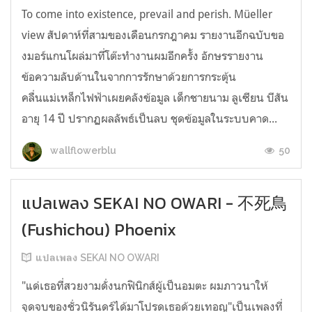
To come into existence, prevail and perish. Müeller
view สัปดาห์ที่สามของเดือนกรกฎาคม รายงานอีกฉบับขอ
งมอร์แกนโผล่มาที่โต๊ะทำงานผมอีกครั้ง อักษรรายงาน
ข้อความลับด้านในจากการรักษาด้วยการกระตุ้น
คลื่นแม่เหล็กไฟฟ้าเผยคลังข้อมูล เด็กชายนาม ลูเซียน บีสัน
อายุ 14 ปี ปรากฏผลลัพธ์เป็นลบ ชุดข้อมูลในระบบคาด...
50
wallflowerblu
แปลเพลง SEKAI NO OWARI - 不死鳥
(Fushichou) Phoenix
แปลเพลง SEKAI NO OWARI
"แด่เธอที่สวยงามดั่งนกฟินิกส์ผู้เป็นอมตะ ผมภาวนาให้
จุดจบของชั่วนิรันดร์ได้มาโปรดเธอด้วยเทอญ"เป็นเพลงที่