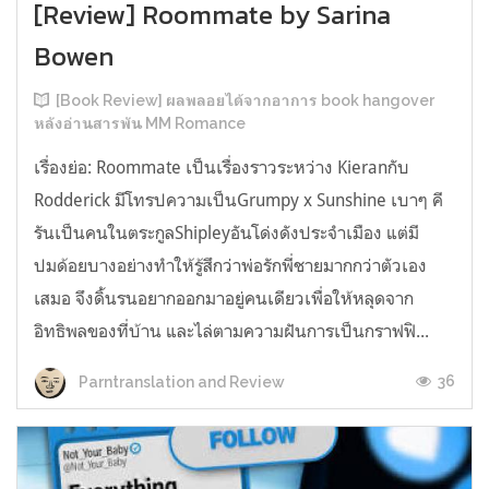
[Review] Roommate by Sarina
Bowen
[Book Review] ผลพลอยได้จากอาการ book hangover
หลังอ่านสารพัน MM Romance
เรื่องย่อ: Roommate เป็นเรื่องราวระหว่าง Kieranกับ
Rodderick มีโทรปความเป็นGrumpy x Sunshine เบาๆ คี
รันเป็นคนในตระกูลShipleyอันโด่งดังประจำเมือง แต่มี
ปมด้อยบางอย่างทำให้รู้สึกว่าพ่อรักพี่ชายมากกว่าตัวเอง
เสมอ จึงดิ้นรนอยากออกมาอยู่คนเดียวเพื่อให้หลุดจาก
อิทธิพลของที่บ้าน และไล่ตามความฝันการเป็นกราฟฟิ...
36
Parntranslation and Review