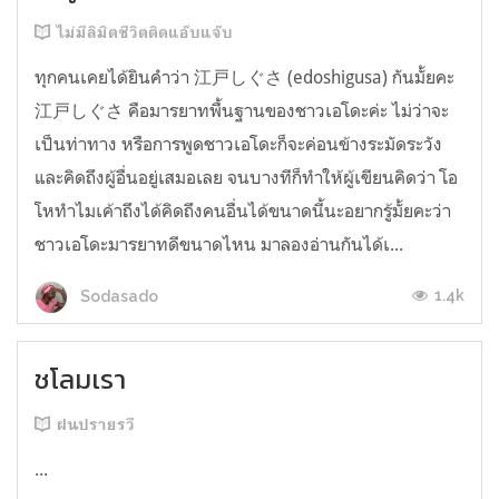
ไม่มีลิมิตชีวิตติดแอ๊บแจ๊บ
ทุกคนเคยได้ยินคำว่า 江戸しぐさ (edoshigusa) กันมั้ยคะ
江戸しぐさ คือมารยาทพื้นฐานของชาวเอโดะค่ะ ไม่ว่าจะ
เป็นท่าทาง หรือการพูดชาวเอโดะก็จะค่อนข้างระมัดระวัง
และคิดถึงผู้อื่นอยู่เสมอเลย จนบางทีก็ทำให้ผู้เขียนคิดว่า โอ
โหทำไมเค้าถึงได้คิดถึงคนอื่นได้ขนาดนี้นะอยากรู้มั้ยคะว่า
ชาวเอโดะมารยาทดีขนาดไหน มาลองอ่านกันได้เ...
1.4k
Sodasado
ชโลมเรา
ฝนปรายรวี
...