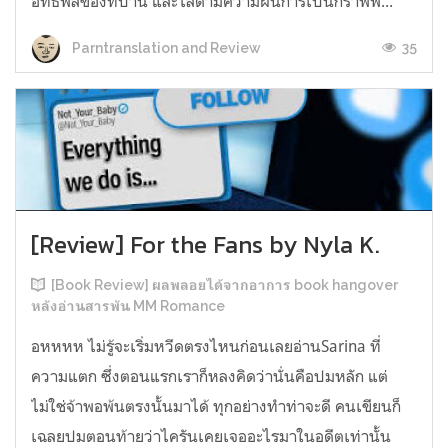
อิทธิพลของที่บ้าน และไล่ตามความฝันการเป็นกราฟฟิ...
35
Parntranslation and Review
[Review] For the Fans by Nyla K.
[Book Review] ผลพลอยได้จากอาการ book hangover
หลังอ่านสารพัน MM Romance
อหหหห ไม่รู้จะเริ่มหวีดตรงไหนก่อนเลยอ่านSarina ที่
ความแตก ซึ่งตอนแรกเราก็หลงคิดว่านั่นคือปมหลัก แต่
ไม่ใช่จ้าพอพ้นตรงนั้นมาได้ ทุกอย่างทำท่าจะดี คนเขียนก็
เฉลยปมตอนท้ายว่าไครันเคยเจออะไรมาในอดีตเท่านั้น