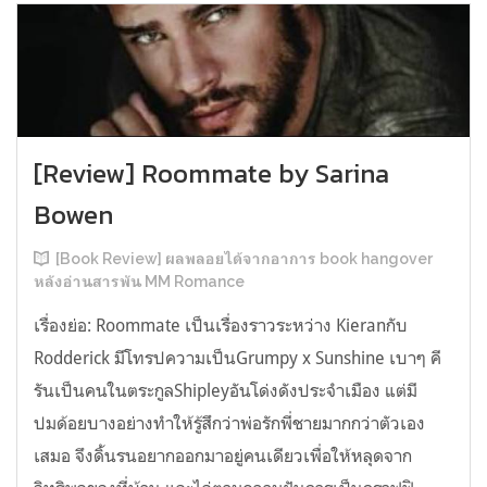
[Review] Roommate by Sarina
Bowen
[Book Review] ผลพลอยได้จากอาการ book hangover
หลังอ่านสารพัน MM Romance
เรื่องย่อ: Roommate เป็นเรื่องราวระหว่าง Kieranกับ
Rodderick มีโทรปความเป็นGrumpy x Sunshine เบาๆ คี
รันเป็นคนในตระกูลShipleyอันโด่งดังประจำเมือง แต่มี
ปมด้อยบางอย่างทำให้รู้สึกว่าพ่อรักพี่ชายมากกว่าตัวเอง
เสมอ จึงดิ้นรนอยากออกมาอยู่คนเดียวเพื่อให้หลุดจาก