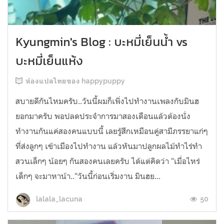
Kyungmin's Blog : บะหมี่เย็นน้ำ vs
บะหมี่เย็นแห้ง
ห้องแปลไทยของ happypuppy
สบายดีกันไหมครับ..วันนี้ผมก็เพิ่งไปทำงานเพลงกับมินฮ
ยอกมาครับ พอปลดประจำการมาสองเดือนแล้วต้องนั่ง
ทำงานกันแค่สองคนแบบนี้ เลยรู้สึกเหมือนคู่สามีภรรยาแก่ๆ
ที่ส่งลูกๆ เข้าเมืองไปทำงาน แล้วหันมาปลูกผลไม้ทำไร่ทำ
สวนเล็กๆ น้อยๆ กันสองคนเลยครับ ได้แต่คิดว่า "เมื่อไหร่
เด็กๆ จะมาหาน้า.."วันนี้ก่อนเริ่มงาน มินฮย...
50
lalala_lacuna