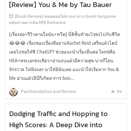
[Review] You & Me by Tau Bauer
[Book Review] ผลพลอยได้จากอาการ book hangover
หลังอ่านสารพัน MM Romance
[เรื่องย่อ+รีวิวตามใจฉัน+หวีด] นี่ดิชั้นทำอะไรลงไปกับชีวิต
😂😂😂 เรื่องของเรื่องคืออ่านRachel Reid เสร็จแล้วไฮป์
เลยไปขอให้ชี ChatGPT ช่วยแนะนำเรื่องอื่นต่อ โจทย์คือ
HEA+พระเอกธงเขียว+อ่านจบแล้วมีความสุข นางก็โยน
จักรวาล TalBauer มาให้อิฉันเลย แนะนำให้เริ่มจาก You &
Me อ่านแล้วอีนี่ก็เกิดอาการ boo...
80
Parntranslation and Review
Dodging Traffic and Hopping to
High Scores: A Deep Dive into