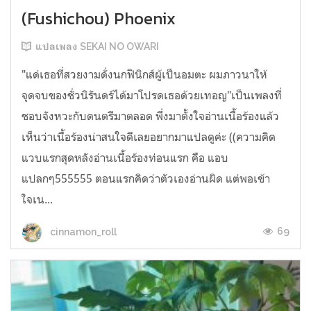
(Fushichou) Phoenix
แปลเพลง SEKAI NO OWARI
"แด่เธอที่สวยงามดั่งนกฟินิกส์ผู้เป็นอมตะ ผมภาวนาให้
จุดจบของชั่วนิรันดร์ได้มาโปรดเธอด้วยเทอญ"เป็นเพลงที่
ชอบจังหวะกับดนตรีมาตลอด พึ่งมาตั้งใจอ่านเนื้อร้องแล้ว
เห็นว่าเนื้อร้องน่าสนใจดีเลยอยากมาแปลดูค่ะ ((ความคิด
แวบแรกสุดหลังอ่านเนื้อร้องท่อนแรก คือ แอบ
แปลกๆ555555 ตอนแรกคิดว่าตัวเองอ่านผิด แต่พอเข้า
ใจเน...
69
cinnamon_roll