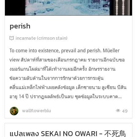
perish
incarnate (crimson stain)
To come into existence, prevail and perish. Müeller
view สัปดาห์ที่สามของเดือนกรกฎาคม รายงานอีกฉบับขอ
งมอร์แกนโผล่มาที่โต๊ะทำงานผมอีกครั้ง อักษรรายงาน
ข้อความลับด้านในจากการรักษาด้วยการกระตุ้น
คลื่นแม่เหล็กไฟฟ้าเผยคลังข้อมูล เด็กชายนาม ลูเซียน บีสัน
อายุ 14 ปี ปรากฏผลลัพธ์เป็นลบ ชุดข้อมูลในระบบคาด...
49
wallflowerblu
แปลเพลง SEKAI NO OWARI - 不死鳥