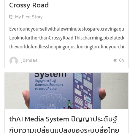
Crossy Road
My First Story
Everfoundyourselfwithafewminutestospare,cravingaquick,e
LooknofurtherthanCrossyRoad.Thischarming,pixelatedendl
theworldofendlesshoppingorjustlookingtorefineyourchicken
63
joshuaa
thAI Media System ปัญญาประดิษฐ์
กับความเปลี่ยนแปลงของระบบสื่อไทย