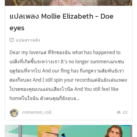
แปลเพลง Mollie Elizabeth - Doe
eyes
แปลสรรพสิ่ง
Dear my loverแด่ ที่รักของฉัน what has happened to
usสิ่งที่เกิดขึ้นระหว่างเรา It's no longer summerเฉกเช่น
ฤดูร้อนที่จากไป And our fling has flungความสัมพันธ์เรา
สองก็จบลง And I still spin your recordsแต่ฉันยังเล่นเพลง
โปรดของคุณบนแผ่นเสียงไวนิล And You still feel like
homeในใจฉัน ตัวตนคุณก็ยังอบอ...
22
cinnamon_roll