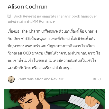
Alison Cochrun
[Book Review] ผลพลอยได้จากอาการ book hangover
หลังอ่านสารพัน MM Romance
เรื่องย่อ: The Charm Offensive ตัวเอกเรื่องนี้คือ Charlie
กับ Dev ชาร์ลีเป็นหนุ่มสายเทคที่เรียกว่าได้เนิร์ดเต็มตัว
ปัญหาทางครอบครัวเอย ปัญหาทางการสื่อสาร โรควิตก
กังวลเอย OCD มาครบ เรียกได้ว่าครบองค์ประกอบความโอ
ตะ เขาทั้งไม่เชื่อในรักแท้ ไม่เคยมีความสัมพันธ์ในเชิงโร
แมนติกกับใคร หรืออาจเรียกว่าไม่เคยรู...
27
Parntranslation and Review