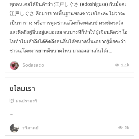
ทุกคนเคยได้ยินคำว่า 江戸しぐさ (edoshigusa) กันมั้ยคะ
江戸しぐさ คือมารยาทพื้นฐานของชาวเอโดะค่ะ ไม่ว่าจะ
เป็นท่าทาง หรือการพูดชาวเอโดะก็จะค่อนข้างระมัดระวัง
และคิดถึงผู้อื่นอยู่เสมอเลย จนบางทีก็ทำให้ผู้เขียนคิดว่า โอ
โหทำไมเค้าถึงได้คิดถึงคนอื่นได้ขนาดนี้นะอยากรู้มั้ยคะว่า
ชาวเอโดะมารยาทดีขนาดไหน มาลองอ่านกันได้เ...
1.4k
Sodasado
ชโลมเรา
ฝนปรายรวี
...
2k
รวีภาคย์