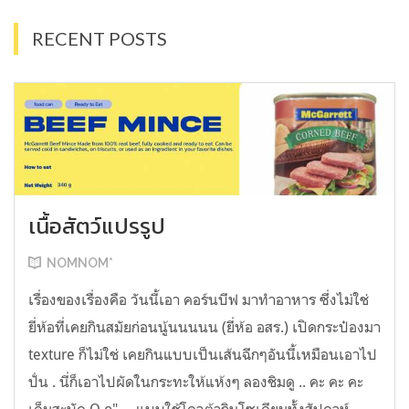
RECENT POSTS
เนื้อสัตว์แปรรูป
NOMNOM*
เรื่องของเรื่องคือ วันนี้เอา คอร์นบีฟ มาทำอาหาร ซึ่งไม่ใช่
ยี่ห้อที่เคยกินสมัยก่อนนู้นนนนน (ยี่ห้อ อสร.) เปิดกระป๋องมา
texture ก็ไม่ใช่ เคยกินแบบเป็นเส้นฉีกๆอันนี้เหมือนเอาไป
ปั่น . นี่ก็เอาไปผัดในกระทะให้แห้งๆ ลองชิมดู .. คะ คะ คะ
เค็มสะบัด O o" ... แบบใช้โควต้ากินโซเดียมทั้งสัปดาห์