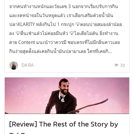
จากคนทำงานหนักและวัยเลข 3 นอกจากเริ่มปรับการกิน
และงดหน้าจอในวันหยุดแล้ว เราเลือกเสริมด้วยน้ำมัน
ปลาKLARITY หลังกินไป 1 กระปุก 💡ตอนบ่ายสมองล้าน้อย
ลง 💡ตื่นเช้าแล้วไม่ค่อยมึนหัว 💡ไอเดียไม่ตัน ยิ่งทำงาน
สาย Content แนะนำว่าควรมี ชอบตรงที่ไม่มีกลิ่นคาวเลย
กินง่ายสุดตั้งแต่เคยกินน้ำมันปลามาเลย ใครที่เคยกิ...
23
DA RA
[Review] The Rest of the Story by