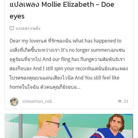
แปลเพลง Mollie Elizabeth - Doe
eyes
แปลสรรพสิ่ง
Dear my loverแด่ ที่รักของฉัน what has happened to
usสิ่งที่เกิดขึ้นระหว่างเรา It's no longer summerเฉกเช่น
ฤดูร้อนที่จากไป And our fling has flungความสัมพันธ์เรา
สองก็จบลง And I still spin your recordsแต่ฉันยังเล่นเพลง
โปรดของคุณบนแผ่นเสียงไวนิล And You still feel like
homeในใจฉัน ตัวตนคุณก็ยังอบอ...
21
cinnamon_roll