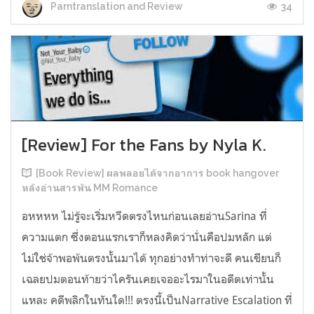
34
Parntranslation and Review
[Review] For the Fans by Nyla K.
[Book Review] ผลพลอยได้จากอาการ book hangover
หลังอ่านสารพัน MM Romance
อหหหห ไม่รู้จะเริ่มหวีดตรงไหนก่อนเลยอ่านSarina ที่
ความแตก ซึ่งตอนแรกเราก็หลงคิดว่านั่นคือปมหลัก แต่
ไม่ใช่จ้าพอพ้นตรงนั้นมาได้ ทุกอย่างทำท่าจะดี คนเขียนก็
เฉลยปมตอนท้ายว่าไครันเคยเจออะไรมาในอดีตเท่านั้น
แหละ คดีพลิกในทันใด!!! ตรงนี้เป็นNarrative Escalation ที่