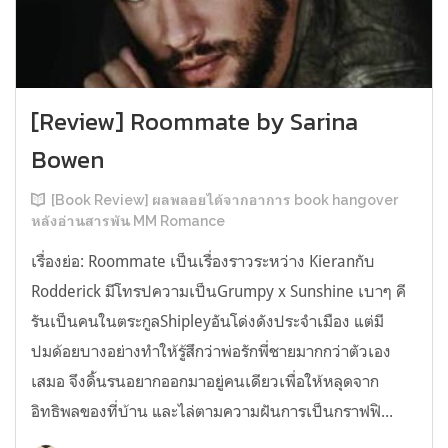
[Review] Roommate by Sarina
Bowen
[Book Review] ผลพลอยได้จากอาการ book hangover
หลังอ่านสารพัน MM Romance
เรื่องย่อ: Roommate เป็นเรื่องราวระหว่าง Kieranกับ
Rodderick มีโทรปความเป็นGrumpy x Sunshine เบาๆ คี
รันเป็นคนในตระกูลShipleyอันโด่งดังประจำเมือง แต่มี
ปมด้อยบางอย่างทำให้รู้สึกว่าพ่อรักพี่ชายมากกว่าตัวเอง
เสมอ จึงดิ้นรนอยากออกมาอยู่คนเดียวเพื่อให้หลุดจาก
อิทธิพลของที่บ้าน และไล่ตามความฝันการเป็นกราฟฟิ...