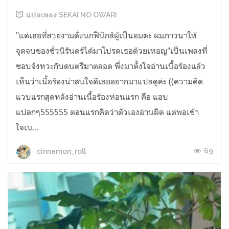
แปลเพลง SEKAI NO OWARI
"แด่เธอที่สวยงามดั่งนกฟินิกส์ผู้เป็นอมตะ ผมภาวนาให้
จุดจบของชั่วนิรันดร์ได้มาโปรดเธอด้วยเทอญ"เป็นเพลงที่
ชอบจังหวะกับดนตรีมาตลอด พึ่งมาตั้งใจอ่านเนื้อร้องแล้ว
เห็นว่าเนื้อร้องน่าสนใจดีเลยอยากมาแปลดูค่ะ ((ความคิด
แวบแรกสุดหลังอ่านเนื้อร้องท่อนแรก คือ แอบ
แปลกๆ555555 ตอนแรกคิดว่าตัวเองอ่านผิด แต่พอเข้า
ใจเน...
69
cinnamon_roll