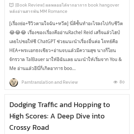
[Book Review] ผลพลอยได้จากอาการ book hangover
หลังอ่านสารพัน MM Romance
[เรื่องย่อ+รีวิวตามใจฉัน+หวีด] นี่ดิชั้นทำอะไรลงไปกับชีวิต
😂😂😂 เรื่องของเรื่องคืออ่านRachel Reid เสร็จแล้วไฮป์
เลยไปขอให้ชี ChatGPT ช่วยแนะนำเรื่องอื่นต่อ โจทย์คือ
HEA+พระเอกธงเขียว+อ่านจบแล้วมีความสุข นางก็โยน
จักรวาล TalBauer มาให้อิฉันเลย แนะนำให้เริ่มจาก You &
Me อ่านแล้วอีนี่ก็เกิดอาการ boo...
80
Parntranslation and Review
Dodging Traffic and Hopping to
High Scores: A Deep Dive into
Crossy Road