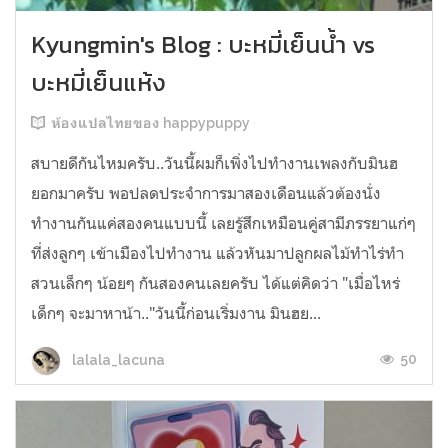
Kyungmin's Blog : บะหมี่เย็นน้ำ vs
บะหมี่เย็นแห้ง
ห้องแปลไทยของ happypuppy
สบายดีกันไหมครับ..วันนี้ผมก็เพิ่งไปทำงานเพลงกับมินฮ
ยอกมาครับ พอปลดประจำการมาสองเดือนแล้วต้องนั่ง
ทำงานกันแค่สองคนแบบนี้ เลยรู้สึกเหมือนคู่สามีภรรยาแก่ๆ
ที่ส่งลูกๆ เข้าเมืองไปทำงาน แล้วหันมาปลูกผลไม้ทำไร่ทำ
สวนเล็กๆ น้อยๆ กันสองคนเลยครับ ได้แต่คิดว่า "เมื่อไหร่
เด็กๆ จะมาหาน้า.."วันนี้ก่อนเริ่มงาน มินฮย...
50
lalala_lacuna