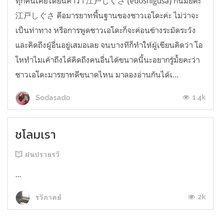
ทุกคนเคยได้ยินคำว่า 江戸しぐさ (edoshigusa) กันมั้ยคะ
江戸しぐさ คือมารยาทพื้นฐานของชาวเอโดะค่ะ ไม่ว่าจะ
เป็นท่าทาง หรือการพูดชาวเอโดะก็จะค่อนข้างระมัดระวัง
และคิดถึงผู้อื่นอยู่เสมอเลย จนบางทีก็ทำให้ผู้เขียนคิดว่า โอ
โหทำไมเค้าถึงได้คิดถึงคนอื่นได้ขนาดนี้นะอยากรู้มั้ยคะว่า
ชาวเอโดะมารยาทดีขนาดไหน มาลองอ่านกันได้เ...
1.4k
Sodasado
ชโลมเรา
ฝนปรายรวี
...
2k
รวีภาคย์