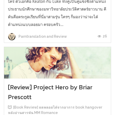
ใคร ตัวเอกคือ Keaton กับ Luke ทั้งคู่เป็นคู่แข่งชิงตำแหน่ง
ประธานนักศึกษาของมหาวิทยาลัยประวัติศาสตร์ยาวนาน คี
ตันคือตระกูลเรียนที่นี่มาสามรุ่น ใครๆ ก็มองว่าน่าจะได้
ตำแหน่งแบบลอยมา ครอบครัว...
26
Parntranslation and Review
[Review] Project Hero by Briar
Prescott
[Book Review] ผลพลอยได้จากอาการ book hangover
หลังอ่านสารพัน MM Romance