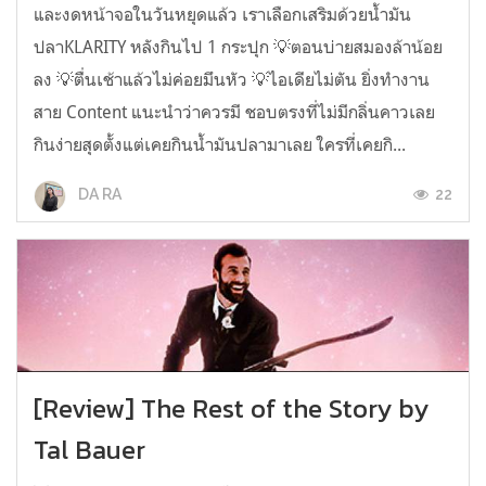
และงดหน้าจอในวันหยุดแล้ว เราเลือกเสริมด้วยน้ำมัน
ปลาKLARITY หลังกินไป 1 กระปุก 💡ตอนบ่ายสมองล้าน้อย
ลง 💡ตื่นเช้าแล้วไม่ค่อยมึนหัว 💡ไอเดียไม่ตัน ยิ่งทำงาน
สาย Content แนะนำว่าควรมี ชอบตรงที่ไม่มีกลิ่นคาวเลย
กินง่ายสุดตั้งแต่เคยกินน้ำมันปลามาเลย ใครที่เคยกิ...
22
DA RA
[Review] The Rest of the Story by
Tal Bauer