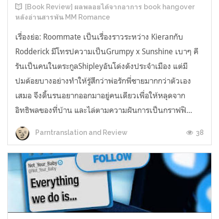
[Book Review] ผลพลอยได้จากอาการ book hangover
หลังอ่านสารพัน MM Romance
เรื่องย่อ: Roommate เป็นเรื่องราวระหว่าง Kieranกับ
Rodderick มีโทรปความเป็นGrumpy x Sunshine เบาๆ คี
รันเป็นคนในตระกูลShipleyอันโด่งดังประจำเมือง แต่มี
ปมด้อยบางอย่างทำให้รู้สึกว่าพ่อรักพี่ชายมากกว่าตัวเอง
เสมอ จึงดิ้นรนอยากออกมาอยู่คนเดียวเพื่อให้หลุดจาก
อิทธิพลของที่บ้าน และไล่ตามความฝันการเป็นกราฟฟิ...
38
Parntranslation and Review