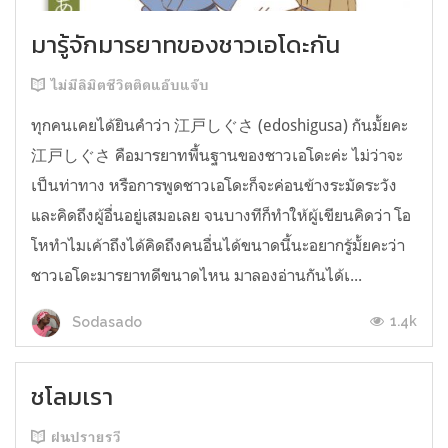
มารู้จักมารยาทของชาวเอโดะกัน
ไม่มีลิมิตชีวิตติดแอ๊บแจ๊บ
ทุกคนเคยได้ยินคำว่า 江戸しぐさ (edoshigusa) กันมั้ยคะ
江戸しぐさ คือมารยาทพื้นฐานของชาวเอโดะค่ะ ไม่ว่าจะ
เป็นท่าทาง หรือการพูดชาวเอโดะก็จะค่อนข้างระมัดระวัง
และคิดถึงผู้อื่นอยู่เสมอเลย จนบางทีก็ทำให้ผู้เขียนคิดว่า โอ
โหทำไมเค้าถึงได้คิดถึงคนอื่นได้ขนาดนี้นะอยากรู้มั้ยคะว่า
ชาวเอโดะมารยาทดีขนาดไหน มาลองอ่านกันได้เ...
1.4k
Sodasado
ชโลมเรา
ฝนปรายรวี