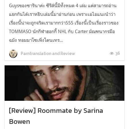
Guysของซารินาค่ะ ซีรีส์นี้มีทั้งหมด 4 เล่ม แต่สามารถอ่าน
แยกกันได้เราหยิบเล่มนี้มาอ่านก่อน เพราะเอไอแนะนำว่า
เรื่องนี้น่าจะถูกจริตเรามากกว่า555 เรื่องนี้เป็นเรื่องราวของ
TOMMASO นักกีฬาฮอกกี้ NHL กับ Carter มัณฑนากรมือ
ฉมัง ทอมมาโซเพิ่งโดนเทร...
36
Parntranslation and Review
[Review] Roommate by Sarina
Bowen