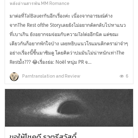
หลังอ่านสารพัน MM Romance
มาต่อที่TalBauerกันอีกเรื่องค่ะ เนื่องจากอารมณ์ค้าง
จากThe Rest ofthe Storyเลยยังไม่อยากตัดกลับไปหาแนว
ที่เบาเกิน ยังอยากจมจ่อมกับความTalต่ออีกนิด แต่ขณะ
เดียวกันก็อยากพักใจบ้าง เลยหยิบแนวโรแมนติกดราม่าจ๋าๆ
อย่างเรื่องนี้ขึ้นมาชิมดู โดยคิดว่าปมมันไม่น่าหนักเท่าThe
Restมั้ง??? 😂เรื่องย่อ: Noël หนุ่ม PR จ...
6
Parntranslation and Review
ขอให้โชคดี ราตรีสวัสดิ์