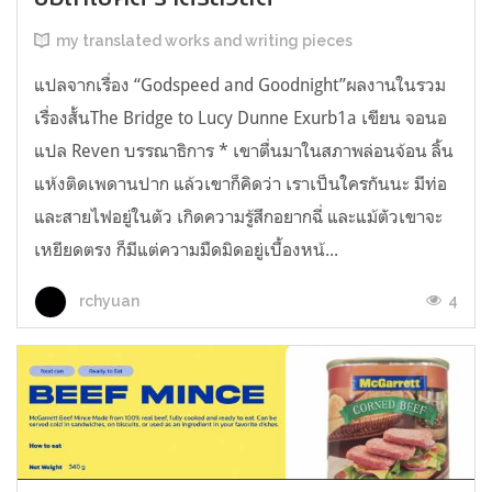
my translated works and writing pieces
แปลจากเรื่อง “Godspeed and Goodnight”ผลงานในรวม
เรื่องสั้นThe Bridge to Lucy Dunne Exurb1a เขียน จอนอ
แปล Reven บรรณาธิการ * เขาตื่นมาในสภาพล่อนจ้อน ลิ้น
แห้งติดเพดานปาก แล้วเขาก็คิดว่า เราเป็นใครกันนะ มีท่อ
และสายไฟอยู่ในตัว เกิดความรู้สึกอยากฉี่ และแม้ตัวเขาจะ
เหยียดตรง ก็มีแต่ความมืดมิดอยู่เบื้องหน้...
4
rchyuan