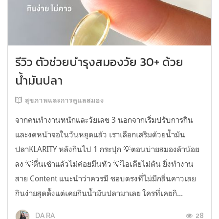
รีวิว ตัวช่วยบำรุงสมองวัย 30+ ด้วย
น้ำมันปลา
สุขภาพและการดูแลสมอง
จากคนทำงานหนักและวัยเลข 3 นอกจากเริ่มปรับการกิน
และงดหน้าจอในวันหยุดแล้ว เราเลือกเสริมด้วยน้ำมัน
ปลาKLARITY หลังกินไป 1 กระปุก 💡ตอนบ่ายสมองล้าน้อย
ลง 💡ตื่นเช้าแล้วไม่ค่อยมึนหัว 💡ไอเดียไม่ตัน ยิ่งทำงาน
สาย Content แนะนำว่าควรมี ชอบตรงที่ไม่มีกลิ่นคาวเลย
กินง่ายสุดตั้งแต่เคยกินน้ำมันปลามาเลย ใครที่เคยกิ...
28
DA RA