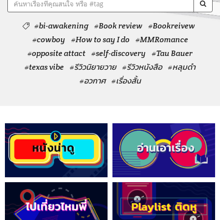
#bi-awakening
#Book review
#Bookreivew
#cowboy
#How to say I do
#MMRomance
#opposite attact
#self-discovery
#Tau Bauer
#texas vibe
#รีวิวนิยายวาย
#รีวิวหนังสือ
#หลุมดำ
#อวกาศ
#เรื่องสั้น