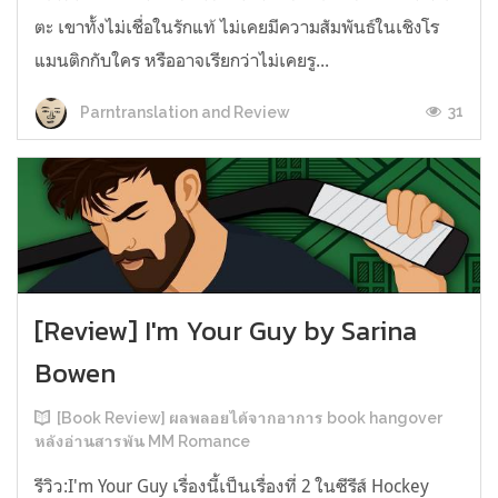
ตะ เขาทั้งไม่เชื่อในรักแท้ ไม่เคยมีความสัมพันธ์ในเชิงโร
แมนติกกับใคร หรืออาจเรียกว่าไม่เคยรู...
31
Parntranslation and Review
[Review] I'm Your Guy by Sarina
Bowen
[Book Review] ผลพลอยได้จากอาการ book hangover
หลังอ่านสารพัน MM Romance
รีวิว:I'm Your Guy เรื่องนี้เป็นเรื่องที่ 2 ในซีรีส์ Hockey