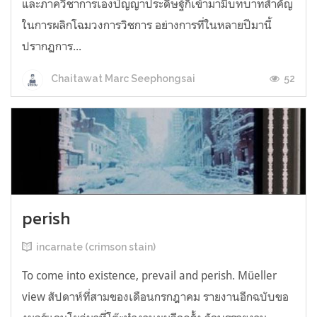
และภาควิชาการเองปัญญาประดิษฐ์ก็เข้ามามีบทบาทสำคัญ
ในการผลิกโฉมวงการวิชการ อย่างการที่ในหลายปีมานี้
ปรากฏการ...
52
Chaitawat Marc Seephongsai
perish
incarnate (crimson stain)
To come into existence, prevail and perish. Müeller
view สัปดาห์ที่สามของเดือนกรกฎาคม รายงานอีกฉบับขอ