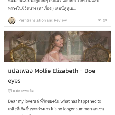
หลังอ่านแบบฟีลกู้ดติดๆ กันแล้ว เลยอยากได้ความแสบ
ทรวงในชีวิตบ้าง (หาเรื่อง!) เล่มนี้คู่หูเอ...
30
Parntranslation and Review
แปลเพลง Mollie Elizabeth - Doe
eyes
แปลสรรพสิ่ง
Dear my loverแด่ ที่รักของฉัน what has happened to
usสิ่งที่เกิดขึ้นระหว่างเรา It's no longer summerเฉกเช่น