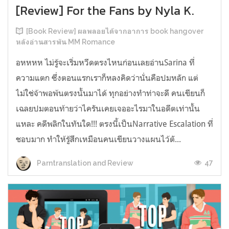
[Review] For the Fans by Nyla K.
[Book Review] ผลพลอยได้จากอาการ book hangover
หลังอ่านสารพัน MM Romance
อหหหห ไม่รู้จะเริ่มหวีดตรงไหนก่อนเลยอ่านSarina ที่
ความแตก ซึ่งตอนแรกเราก็หลงคิดว่านั่นคือปมหลัก แต่
ไม่ใช่จ้าพอพ้นตรงนั้นมาได้ ทุกอย่างทำท่าจะดี คนเขียนก็
เฉลยปมตอนท้ายว่าไครันเคยเจออะไรมาในอดีตเท่านั้น
แหละ คดีพลิกในทันใด!!! ตรงนี้เป็นNarrative Escalation ที่
ชอบมาก ทำให้รู้สึกเหมือนคนเขียนวางแผนไว้ตั...
47
Parntranslation and Review