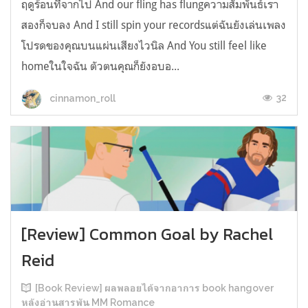
ฤดูร้อนที่จากไป And our fling has flungความสัมพันธ์เรา
สองก็จบลง And I still spin your recordsแต่ฉันยังเล่นเพลง
โปรดของคุณบนแผ่นเสียงไวนิล And You still feel like
homeในใจฉัน ตัวตนคุณก็ยังอบอ...
32
cinnamon_roll
[Review] Common Goal by Rachel
Reid
[Book Review] ผลพลอยได้จากอาการ book hangover
หลังอ่านสารพัน MM Romance