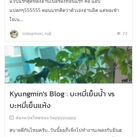
แวบแรกสุดหลังอ่านเนื้อร้องท่อนแรก คือ แอบ
แปลกๆ555555 ตอนแรกคิดว่าตัวเองอ่านผิด แต่พอเข้า
ใจเน...
72
cinnamon_roll
Kyungmin's Blog : บะหมี่เย็นน้ำ vs
บะหมี่เย็นแห้ง
ห้องแปลไทยของ happypuppy
สบายดีกันไหมครับ..วันนี้ผมก็เพิ่งไปทำงานเพลงกับมินฮ