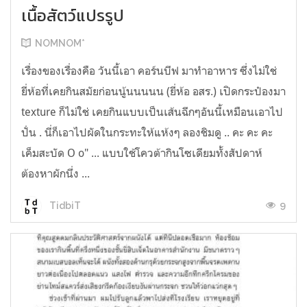
เนื้อสัตว์แปรรูป
NOMNOM*
เรื่องของเรื่องคือ วันนี้เอา คอร์นบีฟ มาทำอาหาร ซึ่งไม่ใช่
ยี่ห้อที่เคยกินสมัยก่อนนู้นนนนน (ยี่ห้อ อสร.) เปิดกระป๋องมา
texture ก็ไม่ใช่ เคยกินแบบเป็นเส้นฉีกๆอันนี้เหมือนเอาไป
ปั่น . นี่ก็เอาไปผัดในกระทะให้แห้งๆ ลองชิมดู .. คะ คะ คะ
เค็มสะบัด O o" ... แบบใช้โควต้ากินโซเดียมทั้งสัปดาห์
ต้องหาผักนึ่ง ...
9
TidbiT