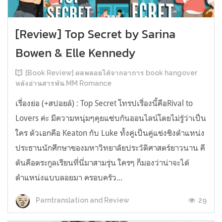
[Review] Top Secret by Sarina
Bowen & Elle Kennedy
[Book Review] ผลพลอยได้จากอาการ book hangover
หลังอ่านสารพัน MM Romance
เรื่องย่อ (+สปอยล์) : Top Secret โทรปเรื่องนี้คือRival to
Lovers ค่ะ มีความหนุ่มๆคุยแซ่บกันออนไลน์โดยไม่รู้ว่าเป็น
ใคร ตัวเอกคือ Keaton กับ Luke ทั้งคู่เป็นคู่แข่งชิงตำแหน่ง
ประธานนักศึกษาของมหาวิทยาลัยประวัติศาสตร์ยาวนาน คี
ตันคือตระกูลเรียนที่นี่มาสามรุ่น ใครๆ ก็มองว่าน่าจะได้
ตำแหน่งแบบลอยมา ครอบครัว...
29
Parntranslation and Review