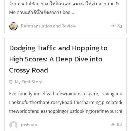
จักรวาล TalBauer มาให้อิฉันเลย แนะนำให้เริ่มจาก You &
Me อ่านแล้วอีนี่ก็เกิดอาการ boo...
83
Parntranslation and Review
Dodging Traffic and Hopping to
High Scores: A Deep Dive into
Crossy Road
My First Story
Everfoundyourselfwithafewminutestospare,cravingaquick,e
LooknofurtherthanCrossyRoad.Thischarming,pixelatedendl
theworldofendlesshoppingorjustlookingtorefineyourchicken
66
joshuaa