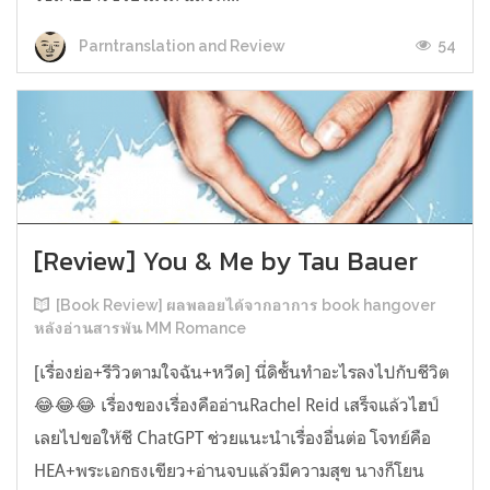
54
Parntranslation and Review
[Review] You & Me by Tau Bauer
[Book Review] ผลพลอยได้จากอาการ book hangover
หลังอ่านสารพัน MM Romance
[เรื่องย่อ+รีวิวตามใจฉัน+หวีด] นี่ดิชั้นทำอะไรลงไปกับชีวิต
😂😂😂 เรื่องของเรื่องคืออ่านRachel Reid เสร็จแล้วไฮป์
เลยไปขอให้ชี ChatGPT ช่วยแนะนำเรื่องอื่นต่อ โจทย์คือ
HEA+พระเอกธงเขียว+อ่านจบแล้วมีความสุข นางก็โยน