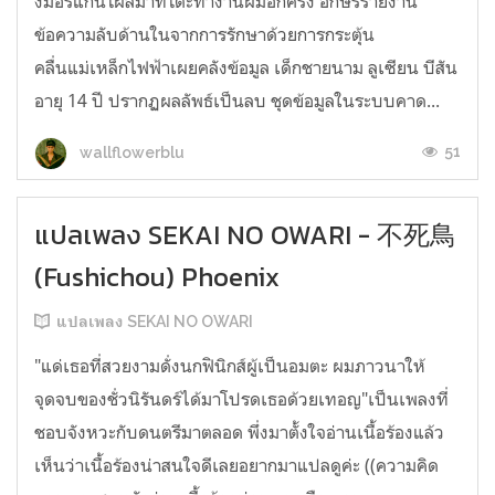
งมอร์แกนโผล่มาที่โต๊ะทำงานผมอีกครั้ง อักษรรายงาน
ข้อความลับด้านในจากการรักษาด้วยการกระตุ้น
คลื่นแม่เหล็กไฟฟ้าเผยคลังข้อมูล เด็กชายนาม ลูเซียน บีสัน
อายุ 14 ปี ปรากฏผลลัพธ์เป็นลบ ชุดข้อมูลในระบบคาด...
51
wallflowerblu
แปลเพลง SEKAI NO OWARI - 不死鳥
(Fushichou) Phoenix
แปลเพลง SEKAI NO OWARI
"แด่เธอที่สวยงามดั่งนกฟินิกส์ผู้เป็นอมตะ ผมภาวนาให้
จุดจบของชั่วนิรันดร์ได้มาโปรดเธอด้วยเทอญ"เป็นเพลงที่
ชอบจังหวะกับดนตรีมาตลอด พึ่งมาตั้งใจอ่านเนื้อร้องแล้ว
เห็นว่าเนื้อร้องน่าสนใจดีเลยอยากมาแปลดูค่ะ ((ความคิด