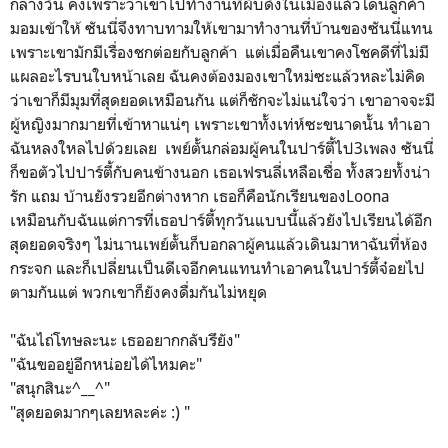
กลางวัน คงเพราะว่าเขาไปทำงานที่ผับดังในเมืองแล้วโดนลูกค้า
มอมเข้าให้ ซันนี่จึงทาบทามให้เขามาทำงานที่บ้านของซันนี่แทน
เพราะเขามักมีเรื่องชกต่อยกับลูกค้า แต่เมื่อคืนเขาคงโชคดีที่ไม่มี
แผลอะไรบนใบหน้าเลย ฉันคงต้องมองเขาใหม่ซะแล้วหละไม่คิด
ว่าเขาก็มีมุมที่สุดยอดเหมือนกัน แต่ก็ชักจะไม่แน่ใจว่า เขาอาจจะมี
ผู้หญิงมากมายที่เข้าหาแน่ๆ เพราะเขาทั้งเท่ห์ซะขนาดนั้น ทำเอา
ฉันหลงใหลไปด้วยเลย เพย์ตั้นกล่อมผู้คนในปาร์ตี้ไป3เพลง ซันนี่
ก็ขอตัวไปปาร์ตี้กับคนข้างนอก เธอเฟรนลี่เหลือเชื่อ ทั้งสวยทั้งน่า
รัก แถม บ้านยังรวยอีกต่างหาก เธอก็คือนักเรียนของLoona
เหมือนกับฉันแต่การที่เธอปาร์ตี้ทุกวันแบบนี้แล้วยังไปเรียนได้อีก
สุดยอดจริงๆ ไม่นานเพย์ตั้นก็บอกลาผู้คนแล้วเดินมาหาฉันที่ห้อง
กระจก และก็เปลี่ยนเป็นดีเจอีกคนแทนทำเอาคนในปาร์ตี้จ๋อยไป
ตามกันแต่ พวกเขาก็ยังคงดื่มกันไม่หยุด
"ฉันไถ่โทษละนะ เธออยากกลับรึยัง"
"ฉันขออยู่อีกหน่อยได้ไหมคะ"
"สนุกสินะ^__^"
"สุดยอดมากๆเลยหละค่ะ :) "