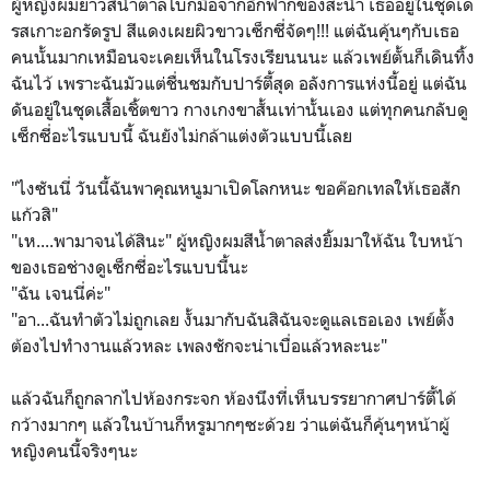
ผู้หญิงผมยาวสีน้ำตาลโบกมือจากอีกฟากของสะน้ำ เธออยู่ในชุดเด
รสเกาะอกรัดรูป สีแดงเผยผิวขาวเซ็กซี่จัดๆ!!! แต่ฉันคุ้นๆกับเธอ
คนนั้นมากเหมือนจะเคยเห็นในโรงเรียนนนะ แล้วเพย์ตั้นก็เดินทิ้ง
ฉันไว้ เพราะฉันมัวแต่ชื่นชมกับปาร์ตี้สุด อลังการแห่งนี้อยู่ แต่ฉัน
ดันอยู่ในชุดเสื้อเชิ้ตขาว กางเกงขาสั้นเท่านั้นเอง แต่ทุกคนกลับดู
เซ็กซี่อะไรแบบนี้ ฉันยังไม่กล้าแต่งตัวแบบนี้เลย
"ไงซันนี่ วันนี้ฉันพาคุณหนูมาเปิดโลกหนะ ขอค๊อกเทลให้เธอสัก
แก้วสิ"
"เห....พามาจนได้สินะ" ผู้หญิงผมสีน้ำตาลส่งยิ้มมาให้ฉัน ใบหน้า
ของเธอช่างดูเซ็กซี่อะไรแบบนี้นะ
"ฉัน เจนนี่ค่ะ"
"อา...ฉันทำตัวไม่ถูกเลย งั้นมากับฉันสิฉันจะดูแลเธอเอง เพย์ตั้ง
ต้องไปทำงานแล้วหละ เพลงชักจะน่าเบื่อแล้วหละนะ"
แล้วฉันก็ถูกลากไปห้องกระจก ห้องนึงที่เห็นบรรยากาศปาร์ตี้ได้
กว้างมากๆ แล้วในบ้านก็หรูมากๆซะด้วย ว่าแต่ฉันก็คุ้นๆหน้าผู้
หญิงคนนี้จริงๆนะ