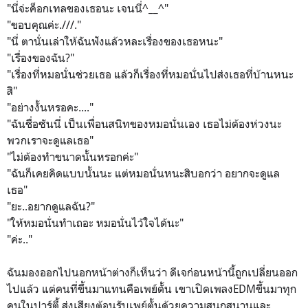
"นี่จ่ะค็อกเทลของเธอนะ เจนนี่^__^"
"ขอบคุณค่ะ.///."
"นี่ ตานั่นเล่าให้ฉันฟังแล้วหละเรื่องของเธอหนะ"
"เรื่องของฉัน?"
"เรื่องที่หมอนั่นช่วยเธอ แล้วก็เรื่องที่หมอนั่นไปส่งเธอที่บ้านหนะ
สิ"
"อย่างงั้นหรอคะ...."
"ฉันชื่อซันนี่ เป็นเพื่อนสนิทของหมอนั่นเอง เธอไม่ต้องห่วงนะ
พวกเราจะดูแลเธอ"
"ไม่ต้องทำขนาดนั้นหรอกค่ะ"
"ฉันก็เคยคิดแบบนั้นนะ แต่หมอนั่นหนะสิบอกว่า อยากจะดูแล
เธอ"
"ยะ..อยากดูแลฉัน?"
"ให้หมอนั่นทำเถอะ หมอนั่นไว้ใจได้นะ"
"ค่ะ.."
ฉันมองออกไปนอกหน้าต่างก็เห็นว่า ดีเจก่อนหน้านี้ถูกเปลี่ยนออก
ไปแล้ว แต่คนที่ขึ้นมาแทนคือเพย์ตั้น เขาเปิดเพลงEDMขึ้นมาทุก
คนในปาร์ตี้ ส่งเสียงต้อนรับเพย์ตั้นด้วยความสนุกสนานและ