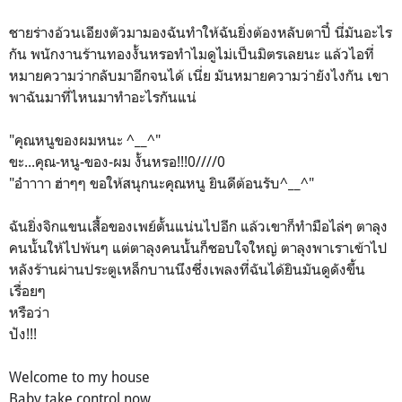
ชายร่างอ้วนเอียงตัวมามองฉันทำให้ฉันยิ่งต้องหลับตาปี๋ นี่มันอะไร
กัน พนักงานร้านทองงั้นหรอทำไมดูไม่เป็นมิตรเลยนะ แล้วไอที่
หมายความว่ากลับมาอีกจนได้ เนี่ย มันหมายความว่ายังไงกัน เขา
พาฉันมาที่ไหนมาทำอะไรกันแน่
"คุณหนูของผมหนะ ^__^"
ขะ...คุณ-หนู-ของ-ผม งั้นหรอ!!!0////0
"อ๋าาาา ฮ่าๆๆ ขอให้สนุกนะคุณหนู ยินดีต้อนรับ^__^"
ฉันยิ่งจิกแขนเสื้อของเพย์ตั้นแน่นไปอีก แล้วเขาก็ทำมือไล่ๆ ตาลุง
คนนั้นให้ไปพ้นๆ แต่ตาลุงคนนั้นก็ชอบใจใหญ่ ตาลุงพาเราเข้าไป
หลังร้านผ่านประตูเหล็กบานนึงซึ่งเพลงที่ฉันได้ยินมันดูดังขึ้น
เรื่อยๆ
หรือว่า
ปัง!!!
Welcome to my house
Baby take control now