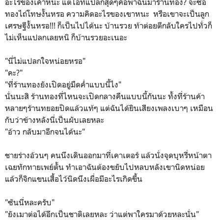
อะไรของเค้าหนะ แต่ไอที่แปลกสุดๆคือพาฉันมาร้านทอง? จะซื้อ
ทองไถ่โทษงั้นหรอ ความคิดอะไรของเขาหนะ หรือเขาจะเป็นลูก
เศรษฐีงั้นหรอ!!! ก็เป็นไปได้นะ บ้านรวย ท้าต่อยตีกลับใครไปทั่วก็
ไม่เห็นแปลกเลยหนิ ก็บ้านรวยอะเนอะ
"นี่ไม่แปลกใจหน่อยหรอ"
"คะ?"
"ที่ร้านทองยังเปิดอยู่มืดค่ำแบบนี้ไง"
นั่นนะสิ ร้านทองที่ไหนจะเปิดกลางคืนแบบนี้กันนะ ทั้งที่ร้านค้า
หลายๆร้านทยอยปิดแล้วแท้ๆ แต่ฉันได้ยินเสียงเพลงเบาๆ เหมือน
กับว่าข้างหลังนี่เป็นผับเลยหละ
"อ้าว กลับมาอีกจนได้นะ"
ชายร่างอ้วนๆ คนนึงเดินออกมาที่เคาเตอร์ แล้วนั่งจุดบุหรี่หน้าตา
เฉยทักทายเพย์ตั้น ทำเอาฉันต้องขยับไปหลบหลังเขานิดหน่อย
แล้วก็จิกแขนเสื้อไว้นิดนึงเผื่อมีอะไรเกิดขึ้น
"ซันนี่หละครับ"
"ยังเมาต่อได้อีกเป็นชาติเลยหละ ว่าแต่พาใครมาด้วยหละนั่น"