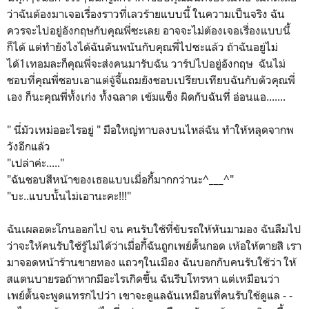
ว่าฉันต้องมาเจอเรื่องราวที่เลวร้ายแบบนี้ ในความเป็นจริง ฉัน
ควรจะไปอยู่อังกฤษกับคุณพี่ซะเลย อาจจะไม่ต้องเจอเรื่องแบบนี้
ก็ได้ แต่ทำยังไงได้ฉันดันพนันกับคุณพี่ไปซะแล้ว ถ้าฉันอยู่ไม่
ได้1เทอมละก็คุณพี่จะส่งคนมารับฉัน วาร์ปไปอยู่อังกฤษ ฉันไม่
ชอบที่คุณพี่ชอบเอาแต่จู้จี้แถมยังชอบเปรียบเทียบฉันกับตัวคุณพี่
เอง ก็นะคุณพี่ทั้งเก่ง ทั้งฉลาด เข้มแข็ง ผิดกับฉันที่ อ่อนแอ.......
" นี่มัวเหม่ออะไรอยู่ " มือใหญ่ทาบลงบนไหล่ฉัน ทำให้หลุดจากพ
วังอีกแล้ว
"เปล่าค่ะ....."
"ฉันชอบสีหน้าของเธอแบบเมื่อกี้มากกว่านะ^___^"
"บะ..แบบนั้นไม่เอานะคะ!!!"
ฉันเผลอตะโกนออกไป จน คนรับใช้ที่ขับรถให้หันมามอง ฉันลืมไป
ว่าจะให้คนรับใช้รู้ไม่ได้ว่าเมื่อกี้ฉันถูกเพย์ตั้นกอด เห้อให้ตายสิ เรา
มาจอดหน้าร้านขายทอง แถวๆในเมือง ฉันบอกกับคนรับใช้ว่า ให้
สแตนบายรอถ้าหากมีอะไรเกิดขึ้น ฉันรีบโทรหา แต่เหมือนว่า
เพย์ตั้นจะพูดแทรกไปว่า เขาจะดูแลฉันเหมือนที่คนรับใช้ดูแล - -