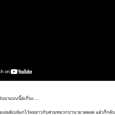
ับมาแบบนี้ล่ะก็นะ ...
นหนุ่มเจมส์เบย์แกไว้ผมยาวกับสวมหมวกปานามาตลอด แล้วก็กลั