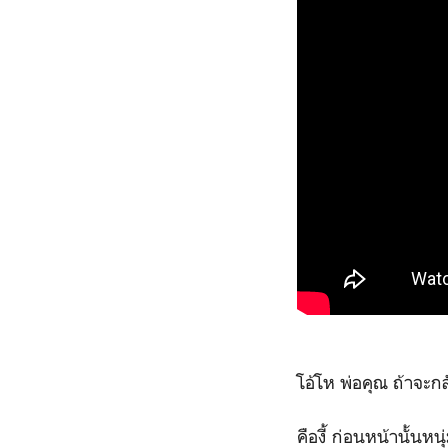
โอ้โห พ่อคุณ ถ้าจะกล
คืองี้ ก่อนหน้านั้