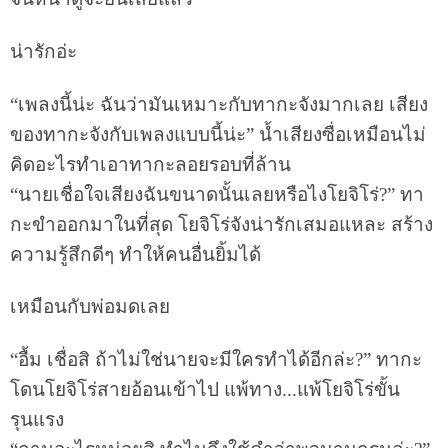
น่ารักอ่ะ
“เพลงนี้น่ะ ฉันว่ามันเหมาะกับทากะจังมากเลย เสียง
ของทากะจังกับเพลงแบบนี้น่ะ” น้ำเสียงซื่อเหมือนไม่
คิดอะไรทำเอาทากะลอยรอบที่ล้าน
“นายเชื่อใจเสียงฉันขนาดนั้นเลยหรือไงโยจิโร่?” ทา
กะขำออกมาในที่สุด โยจิโร่จังน่ารักเสมอแหละ สร้าง
ความรู้สึกดีๆ ทำให้คนอื่นยิ้มได้
เหมือนกับพ่อมดเลย
“อื้ม เชื่อสิ ถ้าไม่ใช่นายจะมีใครทำได้อีกล่ะ?” ทากะ
โดนโยจิโร่สายอ้อนเข้าไป แพ้ทาง...แพ้โยจิโร่ขั้น
รุนแรง