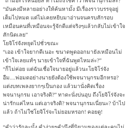
“ถามอะไรหน่อยสิ ทำไมถึงใช้คำว่าพจนานุกรมล่ะ?”
“มันคงมีหลายอย่างให้ค้นหามั้ง มีเรื่องราวบรรจุอยู่
เต็มไปหมด แต่ไม่เคยหยิบมาอ่านจนครบสักรอบ
เหมือนคนที่เหมือนจะรู้จักดีแต่จริงๆแล้วกลับไม่เข้าใจ
สักนิดเลย”
โยจิโร่จังหยุดไปชั่วขณะ
“เออ เข้าใจยากดีเนอะ ขนาดพูดออกมายังเหมือนไม่
เข้าใจเลยแท้ๆ นายเข้าใจที่ฉันพูดไหมล่ะ?”
“ก็ไม่ค่อย แต่ฉันเชื่อใจนายอยู่แล้วนะโยจิโร่จัง
อืม....พ่อมดอย่างนายยังต้องใช้พจนานุกรมอีกหรอ?
แต่งบทเพลงยากๆเป็นกอง แล้วมานั่งคิดเรื่อง
พจนานุกรม เอาจริงดิ?” ทาดะนั่งบ่นอุบ ถึงโยจิโร่จังจะ
น่ารักแค่ไหน แต่เอาจริงดิ? พจนานุกรมเนี่ยนะ? บ้าไป
แล้ว ถ้าไม่ใช่โยจิโร่จะไม่ยอมหรอก! คอยดู!
“คำว่ารักละมั้ง คำง่ายๆคำนึงที่นิยามของแต่ละคนไม่