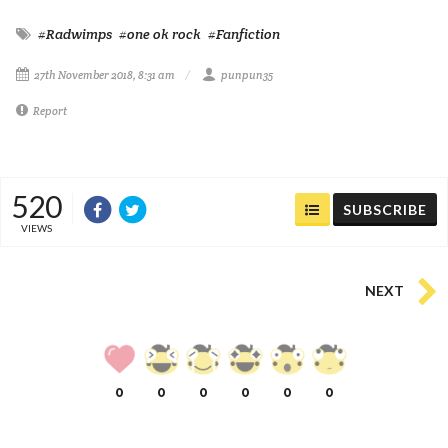
#Radwimps
#one ok rock
#Fanfiction
27th November 2018, 8:31 am
punpun35
Report
520
SUBSCRIBE
VIEWS
NEXT
0
0
0
0
0
0