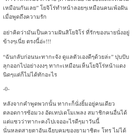
เหมือนกันเลย” โยจิโร่ทำหน้าลอยๆเหมือนคนเพ้อฝัน
เมื่อพูดถึงความรัก
อย่าคิดว่ามันเป็นความฝันสิโยจิโร่ ที่รักของนายนั่งอยู่
ข้างๆเนี่ย ตรงนี้อ่ะ!!!
“ฉันกลับก่อนนะทากะจัง ดูแลตัวเองดีๆด้วยล่ะ” ปุบปับ
ลุกออกไปอย่างงงๆ ทากะเหมือนเห็นโยจิโร่หน้าแดง
นิดๆแต่ก็ไม่ได้ทักอะไร
-0-
หลังจากคำพูดพวกนั้น ทากะก็นั่งยิ้มอยู่คนเดียว
ตลอดการซ้อมวง อัดเทปเดโมเพลง สมาชิกคนอื่นได้
แต่แซวว่าทากะคงไปเจออะไรดีๆมาวันนี้
นั่นหลุดสายตาอันเฉียบคมของยามาชิตะ โทรุ ไม่ได้