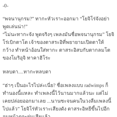
-0-
“พจนานุกรม?” ทากะหัวเราะออกมา “โยจิโร่จังอย่า
พูดเล่นน่า!”
“ไม่นะทากะจัง พูดจริงๆ เพลงมันชื่อพจนานุกรม” โยจิ
โร่เบิกตาโต เจ้าของตาสระอิที่พยายามเปิดตาให้
กว้าง ทำหน้าอ้อนใส่ทากะ ตาสระอิสบกับตากลมโต
ของโมริอุจิ ทาคาฮิโระ
หลบตา....ทากะหลบตา
“ฮ่าๆ เป็นอะไรไปล่ะเนี่ย? ชื่อเพลงแบบ radwimps ก็
ทำนองนี้แหละ ทำเพลงนี้ไว้นานมากแล้วนะ แต่ไม่
เคยปล่อยออกมาเลย ...นานซะจนคนในวงลืมเพลงนี้
ไปแล้ว” โยจิโร่หัวเราะเสียงดัง ตาสระอิหยีขึ้นไปอีก
จนหน้าดูจะย่นเสียแล้ว