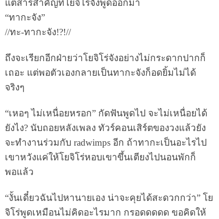
แต่สารสำคัญที่โยจิโร่จังพูดออกมา
“ทากะจัง”
//ทะ-ทากะจัง!?!//
ถึงจะเรียกอีกฝ่ายว่าโยจิโร่จังอย่างไม่กระดากปากก็
เถอะ แต่พอตัวเองกลายเป็นทากะจังก็อดยิ้มไม่ได้
จริงๆ
“เหอๆ ไม่เหนื่อยหรอก” กัดฟันพูดไป จะไม่เหนื่อยได้
ยังไง? นับถอยหลังเพลง ทัวร์คอนเสิร์ตของวงแล้วยัง
จะทำงานร่วมกับ radwimps อีก ถ้าทากะเป็นอะไรไป
เขาหวังแค่ให้โยจิโร่หอบเขาขึ้นเตียงไปนอนพักก็
พอแล้ว
“งั้นเดี๋ยวฉันไปหานายเอง น่าจะคุยได้สะดวกกว่า” โย
จิโร่พูดเหมือนไม่คิดอะไรมาก กรอดดดดด ขอคิดให้