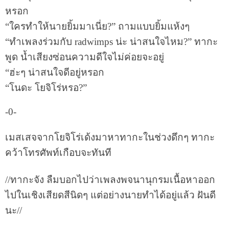
หรอก
“ใครทำให้นายยิ้มมาเนี่ย?” ถามแบบยิ้มแห้งๆ
“ทำเพลงร่วมกับ radwimps น่ะ น่าสนใจไหม?” ทากะ
พูด น้ำเสียงซ่อนความดีใจไม่ค่อยจะอยู่
“ฮ่ะๆ น่าสนใจดีอยู่หรอก
“โนดะ โยจิโร่หรอ?”
-0-
เมสเสจจากโยจิโร่เด้งมาหาทากะในช่วงดึกๆ ทากะ
คว้าโทรศัพท์เกือบจะทันที
//ทากะจัง ลืมบอกไปว่าเพลงพจนานุกรมเนื้อหาออก
ไปในเชิงเสียดสีนิดๆ แต่อย่างนายทำได้อยู่แล้ว ฝันดี
นะ//