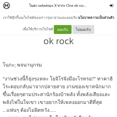
โนดะ radwimps X ทากะ One ok rock
–
punpun35
เราใช้คุ๊กกี้บนเว็บไซต์ของเรา กรุณาอ่านและยอมรับ
นโยบายความเป็นส่วนตัว
โนดะ radwimps X ทากะ One
เพื่อใช้บริการเว็บไซต์
ยอมรับ
ไม่ยอมรับ
ok rock
โนกะ; พจนานุกรม
“งานช่วงนี้ก็ยุ่งๆแหละ โยจิโร่จังมีอะไรหรอ?” ทาคาฮิ
โระตอบกลับมาจากปลายสาย งานของเขาหนักมาก
ขึ้นเรื่อยๆตามประสานักร้องบ้าพลัง ทั้งพลังเสียงและ
พลังไฟในใจเขา เขาอยากให้เพลงออกมาดีที่สุด
...แฟนๆ ต้องไม่ผิดหวัง.....