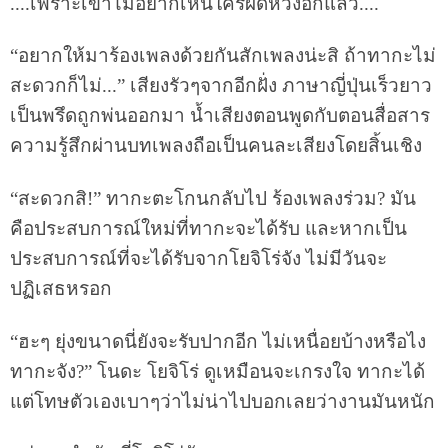
....เพราะเขาไม่อยากเห็นใครผิดหวังอีกแล้ว....
“อยากให้มาร้องเพลงด้วยกันสักเพลงน่ะสิ ถ้าทากะไม่
สะดวกก็ไม่...” เสียงรัวๆจากอีกฝั่ง ภาษาญี่ปุ่นเร็วยาว
เป็นพรึดถูกพ่นออกมา น้ำเสียงตอนพูดกับตอนสื่อสาร
ความรู้สึกผ่านบทเพลงถือเป็นคนละเสียงโดยสิ้นเชิง
“สะดวกสิ!” ทากะตะโกนกลับไป ร้องเพลงร่วม? มัน
คือประสบการณ์ใหม่ที่ทากะจะได้รับ และหากเป็น
ประสบการณ์ที่จะได้รับจากโยจิโร่จัง ไม่มีวันจะ
ปฏิเสธหรอก
“ฮะๆ ยุ่งขนาดนี่ยังจะรับปากอีก ไม่เหนื่อยบ้างหรือไง
ทากะจัง?” โนดะ โยจิโร่ ดูเหมือนจะเกรงใจ ทากะได้
แต่โทษตัวเองเบาๆว่าไม่น่าไปบอกเลยว่างานมันหนัก