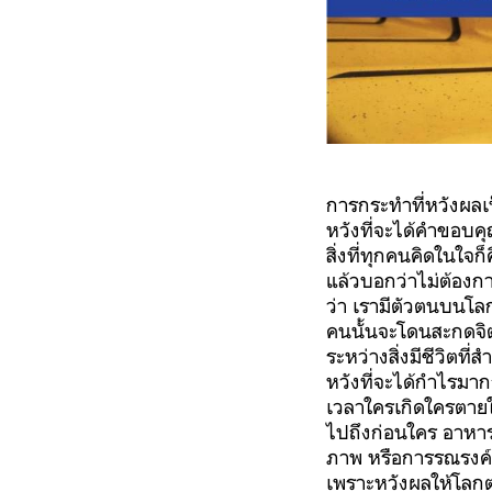
การกระทำที่หวังผลเป
หวังที่จะได้คำขอบคุ
สิ่งที่ทุกคนคิดในใจก
แล้วบอกว่าไม่ต้องกา
ว่า เรามีตัวตนบนโลก
คนนั้นจะโดนสะกดจิตห
ระหว่างสิ่งมีชีวิตที่
หวังที่จะได้กำไรมาก
เวลาใครเกิดใครตายใค
ไปถึงก่อนใคร อาหารม
ภาพ หรือการรณรงค์ข
เพราะหวังผลให้โลก