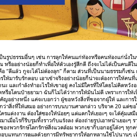
็นรูปธรรมอื่นๆ เช่น การลุกให้คนแก่ท้องหรือคนท้องแก่นั่งใน
ณ หรืออย่างน้อยก็ทำเพื่อให้ตัวเองรู้สึกดี ถึงจะไม่ได้เป็นคนด
็คือ “ดีแล้ว กูจะได้ไม่ต้องลุก” ก็ตาม ส่วนที่เป็นนามธรรมก็เช่
รให้มารับรักตอบ เอาเข้าจริงอย่างน้อยก็น่าจะต้องการให้คนที
นะ และกำลังทำอะไรให้เขาอยู่ คงไม่มีใครที่ให้โดยไม่คิดหวั
รือโดนป้ายยามา ฉันก็ไม่ได้ว่าการให้มันไม่ดี เพราะการให้เป
สำคัญอย่างหนึ่ง แค่จะบอกว่า ผู้ขอหวังสิ่งที่ขอจากผู้ให้ และการให้
กว่าสิ่งที่ให้เสมอ อย่างการบนบานศาลกล่าว บริจาค 20 แต่ขอให
รแต่งงาน ต้องใส่ซองให้น้อยๆ แต่แดกให้เยอะๆ จะได้คุ้มเสมือ
าเมื่อไรก็รีบรุมทึ้งราวกับแร้งลง ต้องถ่ายรูปเอาหน้าเยอะๆ รา
องพวกรักษ์โลกรักษ์สิ่งแวดล้อม พวกเขาก็บอกอยู่โต้งๆ ทุกค
ตอบแทนการดูแลด้วยการมีทรัพยากรให้ลูกหลานใช้ไปนานๆ เห็