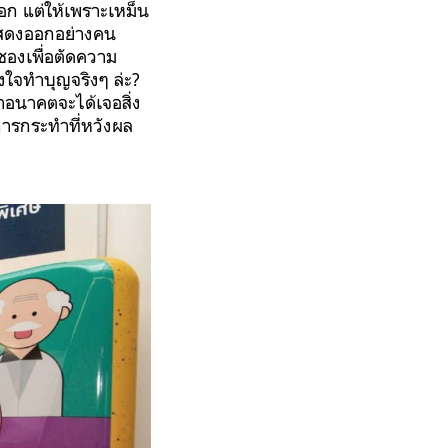
ก แต่ให้เพราะเหม็น
แสดงออกอย่างคน
่ซองเพื่อตัดความ
งใจทำบุญจริงๆ ล่ะ?
าอนาคตจะได้เจอสิ่ง
นการกระทำที่หวังผล