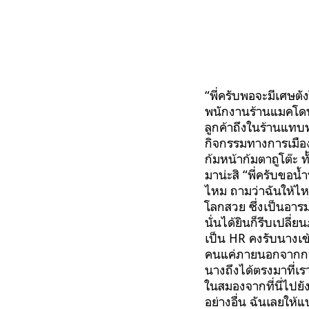
“พี่ครับพอจะมีเศษตั
พนักงานร้านแมคโดนั
ลูกค้าถึงในร้านแทบ
กิจกรรมทางการเมือง
ก้มหน้าก้มตาถูโต๊ะ ท
มาน่ะสิ “พี่ครับขอน้
ไหม ถามว่าฉันให้ไหม 
โลกสวย ซึ่งเป็นอารมณ
นั่นได้ยินก็รีบเปล
เป็น HR คงรับนางเข้
คนแค่ภายนอกจากการคุยก
นางถึงได้ตรงมาที่เ
ในสมองจากที่นี่ไปยั
อย่างอื่น ฉันเลยให