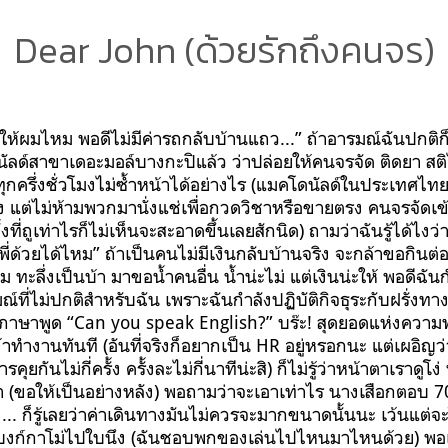
Dear John (ด้วยรักถึงคนจร)
งให้ผมไหม พอดีไม่มีค่ารถกลับบ้านแถว...” ถ้าอารมณ์ฉันปกติก็
ลด์สาขาเดอะมอล์บางกะปิแล้ว ว่าปล่อยให้คนจรจัด ติดยา สติไ
ทุกครึ่งชั่วโมงไม่ซ้ำหน้าได้อย่างไร (แมคโดนัลด์ในประเทศ
 แต่ไม่ห้ามพวกมานั่งแช่เพื่อกวดวิชาหรือขายตรง คนจรจัดเข
ั้งที่ถูเท่าไรก็ไม่เห็นจะสะอาดขึ้นเลยสักนิด) ถามว่าฉันรู้ได้ไงว
ำพี่ด้วยได้ไหม” ถ้าเป็นคนไม่มีเงินกลับบ้านจริง จะกล้าขอกินต่อ
ทะลึ่งเป็นบ้า มาขอน้ำคนอื่น น้ำน่ะไม่ แต่เงินน่ะให้ พอดีฉัน
์ที่ไม่ปกติสำหรับฉัน เพราะฉันกำลังปฏิบัติกิจธุระกับฝรั่งทาง
ี่ยนภาษาพูด “Can you speak English?” บร๊ะ! สุดยอดแห่งความ
าทำงานทันที (อันที่จริงก็อยากเป็น HR อยู่หรอกนะ แต่เผอิญว
ันไม่กี่ครั้ง ครั้งละไม่กี่นาทีน่ะสิ) ก็ไม่รู้ว่าหน้าตาเราดูโง
รา (ขอให้เป็นอย่างหลัง) พอถามว่าจะเอาเท่าไร นางเสือกตอบ
ง... ก็รู้เลยว่าค่าเดินทางมันไม่ควรจะมากขนาดนั้นนะ เว้นแต
้แบงก์กาโม่ไปใบนึง (ฉันชอบพกของเล่นไปไหนมาไหนด้วย) พอเด็