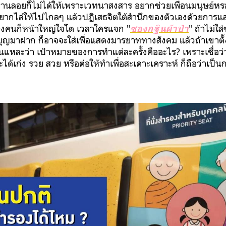
นลอยก็ไม่ได้ให้เพราะเวทนาสงสาร อยากช่วยเพื่อนมนุษย์หรอ
อยากไล่ให้ไปไกลๆ แล้วปฏิเสธจิตใต้สำนึกของตัวเองด้วยการ
างคนก็หน้าใหญ่ใจโต เวลาใครแจก "
"
ถ้าไม่ใส
ซองกฐิน
ผ้าป่า
ญมาฝาก ก็อาจจะใส่เพื่อแสดงมารยาททางสังคม แล้วถ้าเขาตั้
่นแหละว่า เป้าหมายของการทำแต่ละครั้งคืออะไร? เพราะเชื่อว่
ะได้เก่ง รวย สวย หรือต่อให้ทำเพื่อสะเดาะเคราะห์ ก็ถือว่าเป็