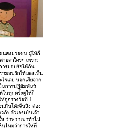
ขนส่งมวลชน ผู้ให้ก็
ีในสายตาใครๆ เพราะ
น การมอบรักให้กัน
่เรามอบรักให้มองเห็น
งอะไรเลย นอกเสียจาก
็นการปฏิสัมพันธ์
ในทุกครั้งผู้ให้ก็
้ถูกรางวัลที่ 1
นกินโต๊ะจีนลิง ต้อง
วกับตัวเองเป็นเจ้า
รั้ง ว่าพวกเขาทำไป
นไหมว่าการให้ที่