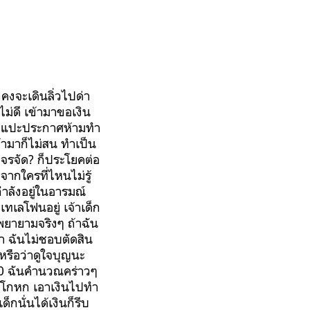
คงจะเดินลิ่วไปด่า
ม่ดี เข้ามาขอเงิน
ไทยแปะประกาศห้ามทำ
้ามาก็ไม่สน ทำเป็น
่าจรจัด? ก็ประโยคต่อ
จากใครที่ไหนไม่รู้
กำลังอยู่ในอารมณ์
เทเลโฟนอยู่ เจ้าเด็ก
พยายามจริงๆ ถ้าฉัน
่า ฉันไม่ชอบตัดสิน
่ หรือว่าดูใจบุญนะ
 70 ฉันคำนวณคร่าวๆ
่จะโกหก เอาเงินไปทำ
กนั่นได้เงินก็รีบ