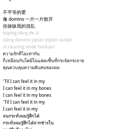
不平等的爱
像 domino 一片一片散开
你操纵我的混乱
bùpíng děng de ài
xiàng domino yīpiàn yīpiàn sànkāi
nǐ cāozòng wǒde hùnluàn
ความรักที่ไม่เท่ากัน
ก็เหมือนกับโดมิโน่แต่ละชิ้นที่กระจัดกระจาย
คุณควบคุมความสับสนของผม
'Til I can feel it in my
I can feel it in my bones
I can feel it in my bones
'Til I can feel it in my
I can feel it in my
จนกระทั่งผมรู้สึกได้
กระทั่งผมรู้สึกได้จากข้างใน