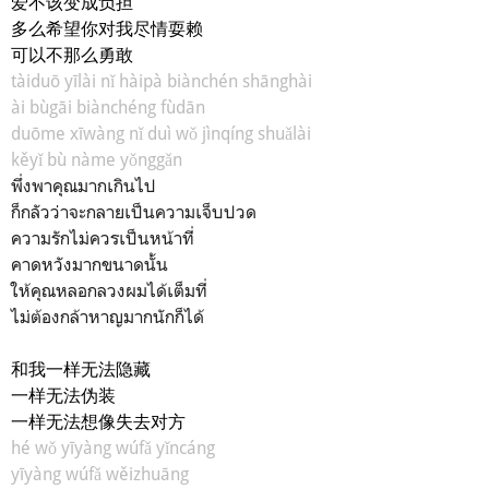
爱不该变成负担
多么希望你对我尽情耍赖
可以不那么勇敢
tàiduō yīlài nǐ hàipà biànchén shānghài
ài bùgāi biànchéng fùdān
duōme xīwàng nǐ duì wǒ jìnqíng shuǎlài
kěyǐ bù nàme yǒnggǎn
พึ่งพาคุณมากเกินไป
ก็กลัวว่าจะกลายเป็นความเจ็บปวด
ความรักไม่ควรเป็นหน้าที่
คาดหวังมากขนาดนั้น
ให้คุณหลอกลวงผมได้เต็มที่
ไม่ต้องกล้าหาญมากนักก็ได้
和我一样无法隐藏
一样无法伪装
一样无法想像失去对方
hé wǒ yīyàng wúfǎ yǐncáng
yīyàng wúfǎ wěizhuāng