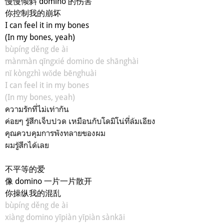
慢慢倾斜 domino 的伤害
你控制我的崩坏
I can feel it in my bones
(In my bones, yeah)
bùpíng děng de ài
mànmàn qīngxié domino de shānghài
nǐ kòngzhì wǒde bēnghuài
I can feel it in my bones
(In my bones, yeah)
ความรักที่ไม่เท่ากัน
ค่อยๆ รู้สึกเจ็บปวด เหมือนกับโดมิโน่ที่ล้มเอียง
คุณควบคุมการพังทลายของผม
ผมรู้สึกได้เลย
不平等的爱
像 domino 一片一片散开
你操纵我的混乱
bùpíng děng de ài
xiàng domino yīpiàn yīpiàn sànkāi