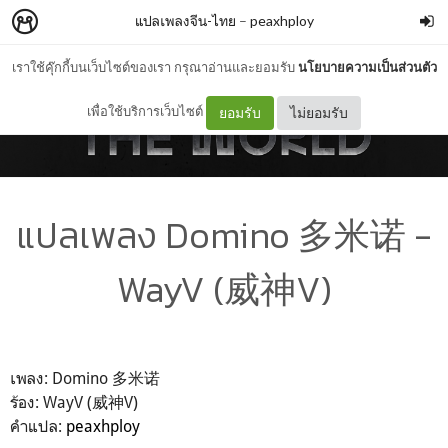
แปลเพลงจีน-ไทย
–
peaxhploy
เราใช้คุ๊กกี้บนเว็บไซต์ของเรา กรุณาอ่านและยอมรับ
นโยบายความเป็นส่วนตัว
เพื่อใช้บริการเว็บไซต์
ยอมรับ
ไม่ยอมรับ
แปลเพลง Domino 多米诺 -
WayV (威神V)
เพลง: Domino 多米诺
ร้อง: WayV (威神V)
คำแปล:
peaxhploy