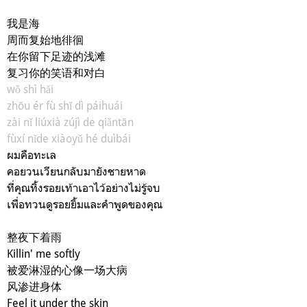
我是海
周而复始地徘徊
在你留下足迹的浅滩
复习你的笑语和对白
wǒ shì hǎi
zhōu ér fù shǐ dì páihuái
zài nǐ liúxià zújì de qiǎntān
fùxí nǐde xiàoyǔ hé duìbái
ผมคือทะเล
คอยวนเวียนกลับมายังชายหาด
ที่คุณทิ้งรอยเท้าเอาไว้อย่างไม่รู้จบ
เพื่อทวนดูรอยยิ้มและคำพูดของคุณ
整夜下着雨
Killin' me softly
被爱淋湿的心像一场大病
风渗进身体
Feel it under the skin