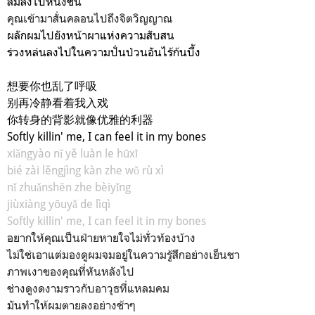
ล้มลงไปหนึ่งชิ้น
คุณเข้ามาสั่นคลอนไปถึงจิตวิญญาณ
ผลักผมไปยังหน้าผาแห่งความสับสน
ร่วงหล่นลงไปในความปั่นป่วนอันไร้ก้นบึ้ง
想要你也乱了呼吸
别再冷静看着我入戏
你转身的背影就像优雅的利器
Softly killin' me, I can feel it in my bones
xiǎngyào nǐ yě luàn le hūxī
bié zài lěngjìng kàn zhe wǒ rù xì
nǐ zhuǎnshēn zhe bèiyǐng
jiùxiàng yōuyǎ de lìqì
Softly killin' me, I can feel it in my bones
อยากให้คุณเป็นฝ่ายหายใจไม่ทั่วท้องบ้าง
ไม่ใช่เอาแต่มองดูผมจมอยู่ในความรู้สึกอย่างเย็นชา
ภาพเงาของคุณที่หันหลังไป
ช่างดูงดงามราวกับอาวุธที่แหลมคม
มันทำให้ผมตายลงอย่างช้าๆ