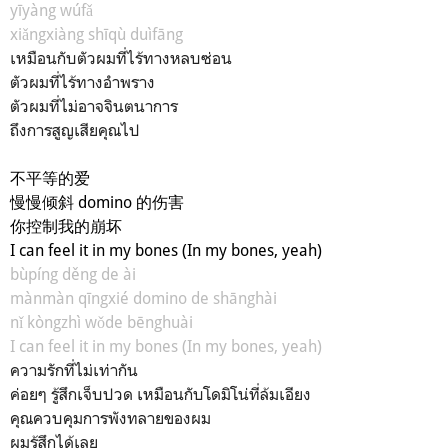
yīyàng wúfǎ
xiǎngxiàng shīqù duìfāng
เหมือนกับตัวผมที่ไร้ทางหลบซ่อน
ตัวผมที่ไร้ทางอำพราง
ตัวผมที่ไม่อาจจินตนาการ
ถึงการสูญเสียคุณไป
不平等的爱
慢慢倾斜 domino 的伤害
你控制我的崩坏
I can feel
it in my bones (In my bones, yeah)
bùpíng děng de ài
mànmàn qīngxié domino de shānghài
nǐ kòngzhì wǒde bēnghuài
I can feel it in my bones (In my bones, yeah)
ความรักที่ไม่เท่ากัน
ค่อยๆ รู้สึกเจ็บปวด เหมือนกับโดมิโน่ที่ล้มเอียง
คุณควบคุมการพังทลายของผม
ผมรู้สึกได้เลย