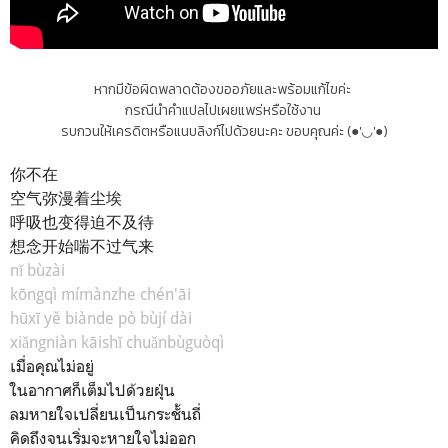
หากมีข้อผิดพลาดต้องขออภัยและพร้อมแก้ไขค่ะ
กรณีนำคำแปลไปเผยแพร่หรือใช้งาน
รบกวนให้เครดิตหรือแนบลิงก์ไปด้วยนะคะ ขอบคุณค่ะ (●'◡'●)
你不在
空气弥漫着尘埃
呼吸也变得迫不及待
想念开始喘不过气来
nǐ bùzài
kōngqì mímànzhe chén'āi
hūxī yě biànde pò bùjí dài
xiǎngniàn kāishǐ chuǎnbùguòqì
เมื่อคุณไม่อยู่
ในอากาศก็เต็มไปด้วยฝุ่น
ลมหายใจเปลี่ยนเป็นกระชั้นถี่
คิดถึงจนเริ่มจะหายใจไม่ออก