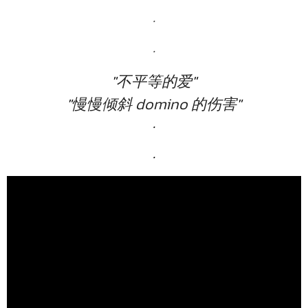
.
.
"
不平等的爱
"
"
慢慢倾斜 domino 的伤害
"
.
.