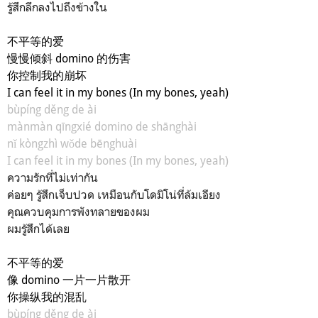
รู้สึกลึกลงไปถึงข้างใน
不平等的爱
慢慢倾斜 domino 的伤害
你控制我的崩坏
I can feel it in my bones
(In my bones, yeah)
bùpíng děng de ài
mànmàn qīngxié domino de shānghài
nǐ kòngzhì wǒde bēnghuài
I can feel it in my bones (In my bones, yeah)
ความรักที่ไม่เท่ากัน
ค่อยๆ รู้สึกเจ็บปวด เหมือนกับโดมิโน่ที่ล้มเอียง
คุณควบคุมการพังทลายของผม
ผมรู้สึกได้เลย
不平等的爱
像 domino 一片一片散开
你操纵我的混乱
bùpíng děng de ài