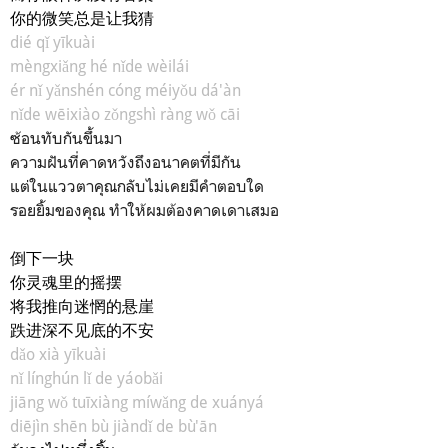
你的微笑总是让我猜
dié qǐ yīkuài
mèngxiǎng hé nǐde wèilái
ér nǐ yǎnshén cóng méiyǒu dá'àn
nǐde wēixiào zǒngshì ràng wǒ cāi
ซ้อนทับกันขึ้นมา
ความฝันที่คาดหวังถึงอนาคตที่มีกัน
แต่ในแววตาคุณกลับไม่เคยมีคำตอบใด
รอยยิ้มของคุณ ทำให้ผมต้องคาดเดาเสมอ
倒下一块
你灵魂里的摇摆
将我推向迷惘的悬崖
跌进深不见底的不安
dǎo xià yīkuài
nǐ línghún lǐ de yáobǎi
jiāng wǒ tuīxiàng míwǎng de xuányá
diējìn shēn bù jiàndǐ de bù'ān