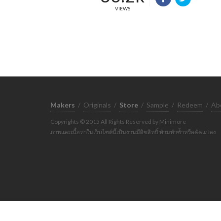
VIEWS
Makers
/
Originals
/
Store
/
Sample
/
Redeem
/
Ab
Copyrights © 2015 All Rights Reserved by Minimore
ภาพและเนื้อหาในเว็บไซต์นี้เป็นงานมีลิขสิทธิ์ ห้ามทำซ้ำหรือดัดแปลง