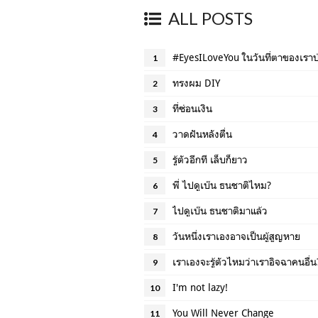
ALL POSTS
#EyesILoveYou ในวันที่ตาของเราป
1
ทรงผม DIY
2
ที่ซ่อนเงิน
3
วาดฝันหลังตื่น
4
รู้ตัวอีกที เล็บก็ยาว
5
พี่ ไปดูเบ๊น ธนชาติไหม?
6
ไปดูเบ๊น ธนชาติมาแล้ว
7
วันหนึ่งเราเองอาจเป็นผู้สูญหาย
8
เราเองจะรู้ตัวไหมว่าเราอิจฉาคนอื่น
9
I'm not lazy!
10
You Will Never Change
11