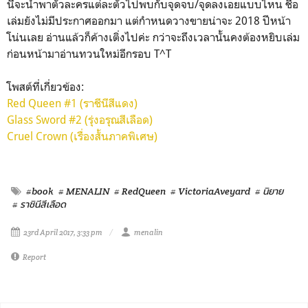
นี้จะนำพาตัวละครแต่ละตัวไปพบกับจุดจบ/จุดลงเอยแบบไหน ชื่อ
เล่มยังไม่มีประกาศออกมา แต่กำหนดวางขายน่าจะ 2018 ปีหน้า
โน่นเลย อ่านแล้วก็ค้างเติ่งไปค่ะ กว่าจะถึงเวลานั้นคงต้องหยิบเล่ม
ก่อนหน้ามาอ่านทวนใหม่อีกรอบ T^T
โพสต์ที่เกี่ยวข้อง:
Red Queen #1 (ราชีนีสีแดง)
Glass Sword #2 (รุ่งอรุณสีเลือด)
Cruel Crown (เรื่องสั้นภาคพิเศษ)
#book
# MENALIN
# RedQueen
# VictoriaAveyard
# นิยาย
# ราชินีสีเลือด
23rd April 2017, 3:33 pm
menalin
Report