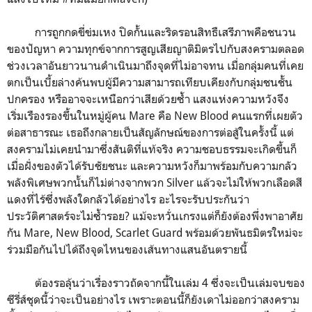
การถูกกดขี่ข่มเหง ปิดกั้นและริดรอนสิทธืเสรีภาพคือชนวน
ของปัญหา ความทุกข์จากการสูญเสียญาติมิตรไปกับสงครามตลอด
ช่วงเวลาอันยาวนานดำเนินมาถึงจุดที่ไม่อาจทน เมื่อกลุ่มคนที่เคย
ตกเป็นเบี้ยล่างค้นพบผู้มีความสามารถเทียบเคียงกับกลุ่มชนชั้น
ปกครอง หรืออาจจะเหนือกว่าเสียด้วยซ้ำ แสงแห่งความหวังจึง
เริ่มเรืองรองขึ้นในหมู่ผู้คน Mare คือ New Blood คนแรกที่เผยตัว
ต่อสาธารณะ เธอถึงกลายเป็นสัญลักษณ์ของการต่อสู้ในครั้งนี้ แต่
สงครามไม่เคยนำมาซึ่งสันติที่แท้จริง ความชอบธรรมจะเกิดขึ้นก็
เมื่อฝั่งของตัวได้รับชัยชนะ และความหวังก็มาพร้อมกับความกลัว
พลังพิเศษพวกนั้นก็ไม่ต่างจากพวก Silver แล้วจะไม่ให้พวกเลือดสี
แดงที่ไร้ซึ่งพลังใดกลัวได้อย่างไร อะไรจะรับประกันว่า
ประวัติศาสตร์จะไม่ซ้ำรอย? แม้จะหวั่นเกรงแต่ก็ยังต้องพึ่งพาอาศัย
กัน Mare, New Blood, Scarlet Guard พร้อมด้วยพันธมิตรใหม่จะ
ร่วมมือกันไปได้ถึงจุดไหนของเส้นทางแสนอันตรายนี้
ต้องรอลุ้นว่าเรื่องราวถัดจากนี้ในเล่ม 4 ซึ่งจะเป็นเล่มจบของ
ซีรี่ส์ชุดนี้ว่าจะเป็นอย่างไร เพราะตอนนี้ก็ยังเดาไม่ออกว่าสงคราม