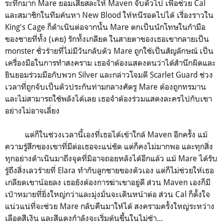
ระทึกมาก Mare ยอมเสียสละให้ Maven จับตัวไป เพื่อช่วย Cal
และสมาชิกในทีมค้นหา New Blood ให้หนีรอดไปได้ เรื่องราวใน
King's Cage ก็ดำเนินต่อจากนั้น Mare ตกเป็นนักโทษในกำมือ
ของชายที่ทั้ง (เคย) รักทั้งเกลียด ในสายตาของเธอเขากลายเป็น
monster ชั่วร้ายที่ไม่มีวันกลับตัว Mare ถูกใช้เป็นสัญลักษณ์ เป็น
เครื่องมือในการทำสงคราม เธอจำต้องแสดงตนว่าได้สำนึกผิดและ
ยินยอมร่วมมือกับพวก Silver และกล่าวโจมตี Scarlet Guard ช่วง
เวลาที่ถูกจับเป็นตัวประกันท่ามกลางศัตรู Mare ต้องถูกทรมาน
และไม่สามารถใช้พลังได้เลย เธอจำต้องร่วมแสดงละครไปกับเขา
อย่างไม่อาจเลี่ยง
แต่ก็ในช่วงเวลานี้เองที่เธอได้เข้าใกล้ Maven อีกครั้ง แม้
ความรู้สึกของเขาที่มีต่อเธอจะแน่ชัด แต่ก็คงไม่มากพอ และทุกสิ่ง
ทุกอย่างดำเนินมาถึงจุดที่มิอาจถอยหลังได้อีกแล้ว แม้ Mare ได้รับ
รู้ถึงสิ่งเลวร้ายที่ Elara ทำกับลูกชายของตัวเอง แต่ก็ไม่ช่วยให้เธอ
เกลียดเขาน้อยลง เธอยังต้องการฆ่าเขาอยู่ดี ส่วน Maven เองก็มี
เป้าหมายที่ยิ่งใหญ่กว่าและมุ่งมั่นจะเดินหน้าต่อ ส่วน Cal ก็ตั้งใจ
แน่วแน่ที่จะช่วย Mare กลับคืนมาให้ได้ สงครามครั้งใหญ่ระหว่าง
เลือดสีเงิน และสีแดงกำลังจะเริ่มต้นขึ้นในไม่ช้า...