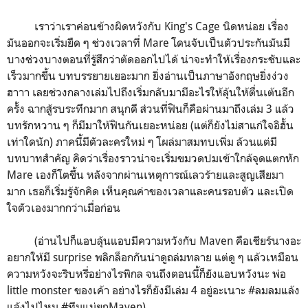
เราว่าเราค่อนข้างผิดหวังกับ King's Cage นิดหน่อย เรื่อง
มันออกจะเริ่มยืด ๆ ช่วงเวลาที่ Mare โดนจับเป็นตัวประกันมันมี
บางช่วงบางตอนที่รู้สึกว่าตัดออกไปได้ น่าจะทำให้เรื่องกระชับและ
เร็วมากขึ้น บทบรรยายเยอะมาก ยิ่งอ่านเป็นภาษาอังกฤษยิ่งง่วง
ฮาาา เลยช่วงกลางเล่มไปถึงเริ่มกลับมามีอะไรให้ลุ้นให้ตื่นเต้นอีก
ครั้ง ฉากสู้รบระทึกมาก สนุกดี ส่วนที่ฟินก็คือผ่านมาถึงเล่ม 3 แล้ว
บทรักหวาน ๆ ก็มีมาให้ฟินกันเยอะหน่อย (แต่ก็ยังไม่สาแก่ใจอิฮั้น
เท่าใดนัก) ภาคนี้มีตัวละครใหม่ ๆ โผล่มาสมทบเพิ่ม ล้วนแต่มี
บทบาทสำคัญ คิดว่าเรื่องราวน่าจะเริ่มขมวดปมเข้าใกล้จุดแตกหัก
Mare เองก็โตขึ้น หลังจากผ่านเหตุการณ์เลวร้ายและสูญเสียมา
มาก เธอก็เริ่มรู้จักคิด เห็นคุณค่าของเวลาและคนรอบตัว และเปิด
ใจตัวเองมากกว่าเมื่อก่อน
(อ่านไปก็แอบลุ้นแอบมีความหวังกับ ​Maven คือเชียร์นางอะ
อยากให้มี surprise พลิกล็อกกันน่าดูถล่มทลาย แต่ดู ๆ แล้วเหมือน
ความหวังจะริบหรี่อย่างไรพิกล จนถึงตอนนี้ก็ยังแอบหวังนะ พ่อ
little monster ของเค้า อย่างไรก็ยังมีเล่ม 4 อยู่อะเนาะ #ลมลมแล้ง
แล้งไปไหม #ทีมแม่ยกMaven)