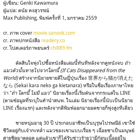
ผู้เขียน: Genki Kawamura
ผู้แปล: ดนัย คงสุวรรณ์
Max Publishing, พิมพ์ครั้งที่ 1, มกราคม 2559
cr. ภาพ cover
movie.sanook.com
cr. ภาพปกหนังสือ
readery.co
cr. โปสเตอร์ภาพยนตร์
chill89.fm
ตัดสินใจพุ่งไปซื้อหนังสือเล่มนี้ทันทีหลังจากดูหนังจบ
ถ้า
แมวตัวนั้นหายไปจากโลกนี้ (If Cats Disappeared from the
World)
สร้างจากนิยายขายดีในญี่ปุ่นเรื่อง 世界から猫が消えた
なら‬ (Sekai kara neko ga kietanara) หรือในชื่อเรื่องภาษาไทย
ว่า "
ถ้า โลกนี้ ไม่มี แมว
" นิยายเรื่องนี้เริ่มต้นจากกระแสใน LINE
(ตามข้อมูลที่ระบุในคำนำสนพ. ในเล่ม นิยายเรื่องนี้นับเป็นนิยาย
LINE เรื่องแรก) และหลังจากตีพิมพ์ออกมายอดขายก็พุ่งสูงทีเดียว
ชายหนุ่มอายุ 30 ปี ประกอบอาชีพเป็นบุรุษไปรษณีย์ เขาใช้
ชีวิตอยู่กับเจ้ากะหล่ำ แมวของเขาแบบเรื่อย ๆ เฉื่อยชาเป็นมนุษย์
สายชิลมาตลอด แต่แล้วเขาก็ได้รับข่าวร้ายว่ามีก้อนเนื้ออยู่ใน