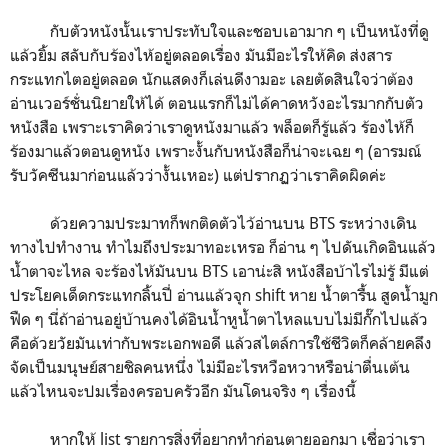
กับตัวหนังนั้นเราประทับใจและชอบเอามาก ๆ เป็นหนังที่ดู
แล้วยิ้ม สลับกับร้องไห้อยู่ตลอดเรื่อง มันมีอะไรให้คิด ส่งสาร
กระแทกไตอยู่ตลอด นักแสดงก็เล่นดีงามอะ เลยตัดสินใจว่าต้อง
อ่านเวอร์ชั่นนิยายให้ได้ ตอนแรกก็ไม่ได้คาดหวังอะไรมากกับตัว
หนังสือ เพราะเราคิดว่าเราดูหนังมาแล้ว พล็อตก็รู้แล้ว ร้องไห้ก็
ร้องมาแล้วตอนดูหนัง เพราะงั้นกับหนังสือก็น่าจะเฉย ๆ (อารมณ์
รับวัคซีนมาก่อนแล้วว่างั้นเหอะ) แต่ปรากฏว่าเราคิดผิดค่ะ
ด้วยความประมาทก็พกติดตัวไว้อ่านบน BTS ระหว่างเดิน
ทางไปทำงาน ทำไมถึงประมาทอะเหรอ ก็อ่าน ๆ ไปดันเกิดอินแล้ว
น้ำตาจะไหล จะร้องไห้มันบน BTS เอาน่ะสิ หนังสือบ้าไรไม่รู้ มีแต่
ประโยคเด็ดกระแทกลิ้นปี่ อ่านแล้วจุก shift หาย น้ำตารื้น สูดน้ำมูก
ฟืด ๆ นี่ถ้าอ่านอยู่บ้านคงได้อินน้ำหูน้ำตาไหลแบบไม่มีกั๊กไปแล้ว
คือด้วยวัยมันเท่ากับพระเอกพอดี แล้วสไตล์การใช้ชีวิตก็คล้ายคลึง
จัดเป็นมนุษย์สายชิลคนหนึ่ง ไม่มีอะไรหวือหวาหรือน่าตื่นเต้น
แล้วไหนจะปมเรื่องครอบครัวอีก มันโดนจริง ๆ เรื่องนี้
หากให้ list รายการสิ่งที่อยากทำก่อนตายออกมา เชื่อว่าเรา