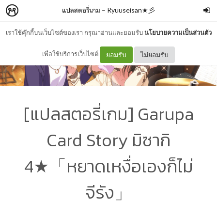
แปลสตอรี่เกม
–
Ryuuseisan★彡
เราใช้คุ๊กกี้บนเว็บไซต์ของเรา กรุณาอ่านและยอมรับ
นโยบายความเป็นส่วนตัว
เพื่อใช้บริการเว็บไซต์
ยอมรับ
ไม่ยอมรับ
[แปลสตอรี่เกม] Garupa
Card Story มิซากิ
4★「หยาดเหงื่อเองก็ไม่
จีรัง」