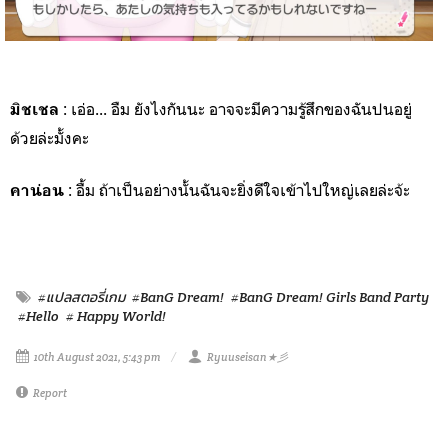
: เอ่อ... อืม ยังไงกันนะ อาจจะมีความรู้สึกของฉันปนอยู่
มิชเชล
ด้วยล่ะมั้งคะ
: อื้ม ถ้าเป็นอย่างนั้นฉันจะยิ่งดีใจเข้าไปใหญ่เลยล่ะจ้ะ
คาน่อน
#แปลสตอรี่เกม
#BanG Dream!
#BanG Dream! Girls Band Party
#Hello
# Happy World!
10th August 2021, 5:43 pm
Ryuuseisan★彡
Report