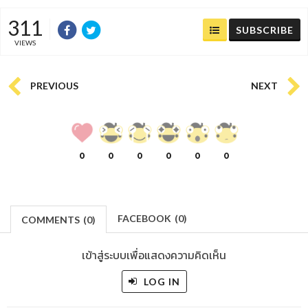
311
SUBSCRIBE
VIEWS
PREVIOUS
NEXT
0
0
0
0
0
0
FACEBOOK
(
0
)
COMMENTS
(
0)
เข้าสู่ระบบเพื่อแสดงความคิดเห็น
LOG IN