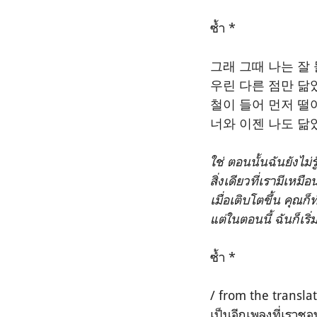
ซ้ำ *
그래 그때 나는 잘
우린 다른 점만 닮
철이 들어 먼저 떨
너와 이젠 나도 닮
ใช่ ตอนนั้นฉันยังไม่
สิ่งเดียวที่เรามีเหม
เมื่อเติบโตขึ้น คุณก
แต่ในตอนนี้ ฉันก็เริ
ซ้ำ *
/ from the translat
เป็นอีกเพลงที่เราชอ