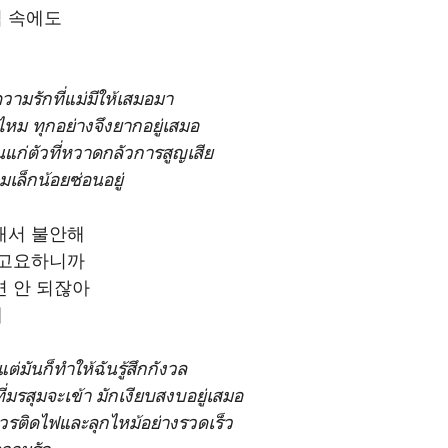
심 속에도
ควา
มรักที่แม่มีให้เสมอมา
่ไหม ทุกอย่างจึงยากอยู่เสมอ
แก่ตัวที่หวาดกลัวการสูญเสีย
เล็กน้อยซ่อนอยู่
래서 불안해
 고요하니까
면 안 되잖아
해
ต่มันก็ทำให้ฉันรู้สึกกังวล
่มรสุมจะเข้า มักเงียบสงบอยู่เสมอ
่ควรติดไฟและลุกไหม้อย่างรวดเร็ว