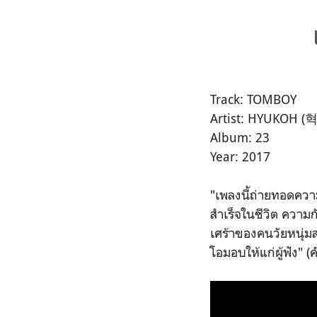
Track: TOMBOY
Artist: HYUKOH (
Album: 23
Year: 2017
"เพลงนี้ถ่ายทอดความ
สำเร็จในชีวิต ความ
เศร้าของคนวัยหนุ่มส
โอมอบให้แก่ผู้ฟั