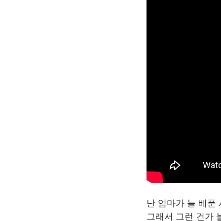
난 엄마가 늘 베푼
그래서 그런 건가 