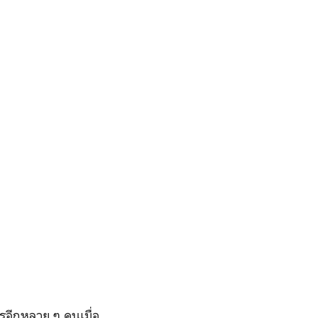
รอีกหลาย ๆ คนเมื่อ