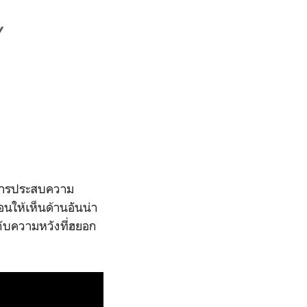
Y
ับการประสบความ
นให้เห็นด้านอันน่า
กับความหวังที่ฮยอก