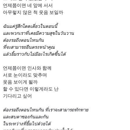
언제쯤이면
네 앞에 서서
아무렇지 않은 척 웃음 보일까
ฉันแค่รู้สึกโดดเดี่ยวในตอนนี้
และพวกเราที่เคยมีความสุขในวันวาน
ต้องรอถึงตอนไหนกัน
ที่จะสามารถยืนตรงหน้าคุณ
แล้วยิ้มราวกับไม่มีอะไรเกิดขึ้นได้
언제쯤이면 인사와 함께
서로 눈이라도 맞추며
웃음 보이게 될까
할 수 있다면 이렇게라도 난
기다리고 싶어
ต้องรอถึงตอนไหนกัน
ที่เราจะสามารถทักทาย
และสบตาของกันและกัน
ในระหว่างที่ยิ้มไปด้วยได้