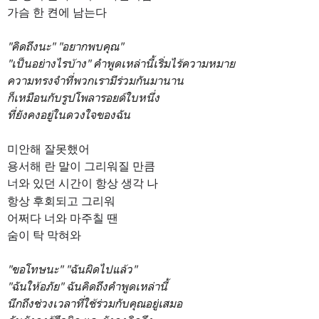
가슴 한 켠에 남는다
"คิดถึงนะ" "อยากพบคุณ"
"เป็นอย่างไรบ้าง" คำพูดเหล่านี้เริ่มไร้ความหมาย
ความทรงจำที่พวกเรามีร่วมกันมานาน
ก็เหมือนกับรูปโพลารอยด์ใบหนึ่ง
ที่ยังคงอยู่ในดวงใจของฉัน
미안해 잘못했어
용서해 란 말이 그리워질 만큼
너와 있던 시간이
항상 생각 나
항상 후회되고 그리워
어쩌다 너와 마주칠 땐
숨이 탁 막혀와
"ขอโทษนะ" "ฉันผิดไปแล้ว"
"ฉันให้อภัย" ฉันคิดถึงคำพูดเหล่านี้
นึกถึงช่วงเวลาที่ใช้ร่วมกับคุณอยู่เสมอ