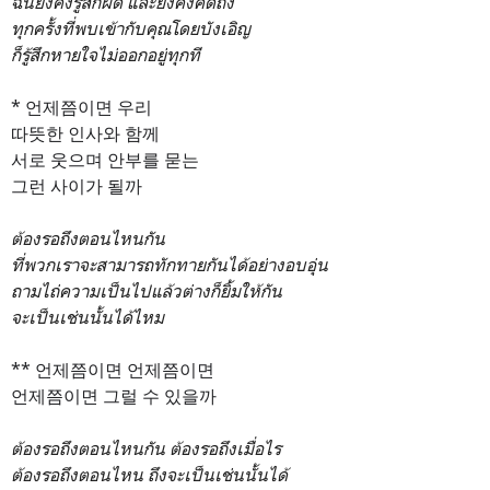
ฉันยังคงรู้สึกผิด และยังคงคิดถึง
ทุกครั้งที่พบเข้ากับคุณโดยบังเอิญ
ก็รู้สึกหายใจไม่ออกอยู่ทุกที
* 언제쯤이면 우리
따뜻한 인사와 함께
서로 웃으며 안부를 묻는
그런 사이가 될까
ต้องรอถึงตอนไหนกัน
ที่พวกเราจะสามารถทักทายกันได้อย่างอบอุ่น
ถามไถ่ความเป็นไปแล้วต่างก็ยิ้มให้กัน
จะเป็นเช่นนั้นได้ไหม
** 언제쯤이면 언제쯤이면
언제쯤이면 그럴 수 있을까
ต้องรอถึงตอนไหนกัน ต้องรอถึงเมื่อไร
ต้องรอถึงตอนไหน ถึงจะเป็นเช่นนั้นได้