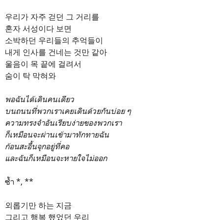
우리가 자주 걷던 그 거리를
혼자 서성이다 보면
소박하던 우리들의 추억들이
내게 인사를 건네는 것만 같아
울음이 목 끝에 걸려서
숨이 탁 막혀와
พอฉันได้เดินคนเดียว
บนถนนที่พวกเราเคยเดินด้วยกันบ่อย ๆ
ความทรงจำอันเรียบง่ายของพวกเรา
ก็เหมือนจะผ่านเข้ามาทักทายฉัน
ก้อนสะอื้นจุกอยู่ที่คอ
และฉันก็เหมือนจะหายใจไม่ออก
ซ้ำ *, **
외롭기만 하는 지금
그리고 행복 했었던 우리