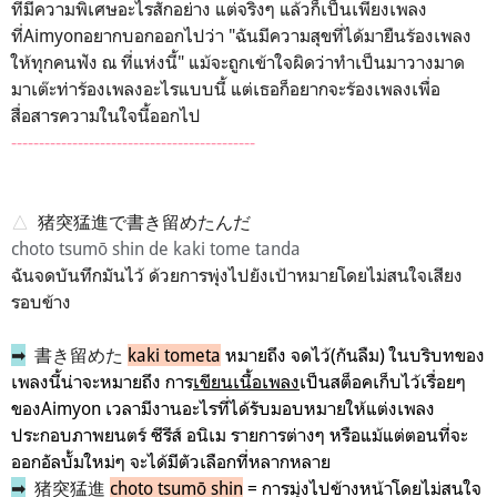
ที่มีความพิเศษอะไรสักอย่าง แต่จริงๆ แล้วก็เป็นเพียงเพลง
ที่Aimyonอยากบอกออกไปว่า "ฉันมีความสุขที่ได้มายืนร้องเพลง
ให้ทุกคนฟัง ณ ที่แห่งนี้" แม้จะถูกเข้าใจผิดว่าทำเป็นมาวางมาด
มาเต๊ะท่าร้องเพลงอะไรแบบนี้ แต่เธอก็อยากจะร้องเพลงเพื่อ
สื่อสารความในใจนี้ออกไป
--------------------------------------------
△
猪突猛進で書き留めたんだ
choto tsumō shin de kaki tome tanda
ฉันจดบันทึกมันไว้ ด้วยการพุ่งไปยังเป้าหมายโดยไม่สนใจเสียง
รอบข้าง
➡
書き留めた
kaki tometa
หมายถึง จดไว้(กันลืม) ในบริบทของ
เพลงนี้น่าจะหมายถึง การ
เขียนเนื้อเพลง
เป็นสต็อคเก็บไว้เรื่อยๆ
ของAimyon เวลามีงานอะไรที่ได้รับมอบหมายให้แต่งเพลง
ประกอบภาพยนตร์ ซีรีส์ อนิเม รายการต่างๆ หรือแม้แต่ตอนที่จะ
ออกอัลบั้มใหม่ๆ จะได้มีตัวเลือกที่หลากหลาย
➡
猪突猛進
choto tsumō shin
= การมุ่งไปข้างหน้าโดยไม่สนใจ