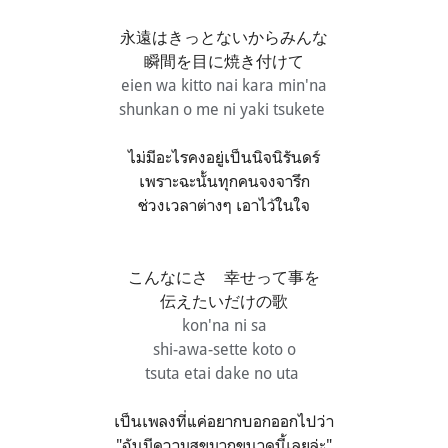
永遠はきっとないからみんな
瞬間を目に焼き付けて
eien wa kitto nai kara min'na
shunkan o me ni yaki tsukete
ไม่มีอะไรคงอยู่เป็นนิจนิรันดร์
เพราะฉะนั้นทุกคนจงจารึก
ช่วงเวลาต่างๆ เอาไว้ในใจ
こんなにさ 幸せって事を
伝えたいだけの歌
kon'na ni sa
shi-awa-sette koto o
tsuta etai dake no uta
เป็นเพลงที่แค่อยากบอกออกไปว่า
"ฉันมีความสุขมากขนาดนี้เลยล่ะ"