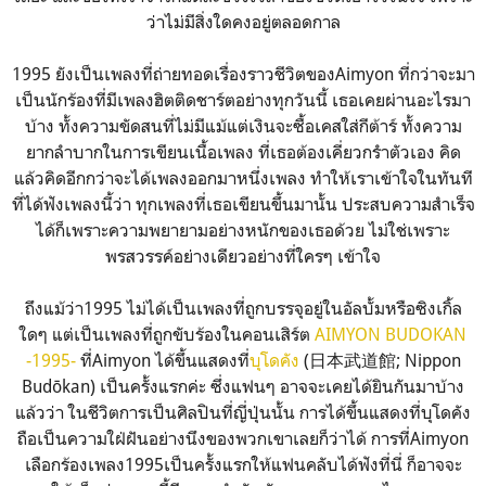
ว่าไม่มีสิ่งใดคงอยู่ตลอดกาล
1995 ยังเป็นเพลงที่ถ่ายทอดเรื่องราวชีวิตของAimyon ที่กว่าจะมา
เป็นนักร้องที่มีเพลงฮิตติดชาร์ตอย่างทุกวันนี้ เธอเคยผ่านอะไรมา
บ้าง ทั้งความขัดสนที่ไม่มีแม้แต่เงินจะซื้อเคสใส่กีต้าร์ ทั้งความ
ยากลำบากในการเขียนเนื้อเพลง ที่เธอต้องเคี่ยวกรำตัวเอง คิด
แล้วคิดอีกกว่าจะได้เพลงออกมาหนึ่งเพลง ทำให้เราเข้าใจในทันที
ที่ได้ฟังเพลงนี้ว่า ทุกเพลงที่เธอเขียนขึ้นมานั้น ประสบความสำเร็จ
ได้ก็เพราะความพยายามอย่างหนักของเธอด้วย ไม่ใช่เพราะ
พรสวรรค์อย่างเดียวอย่างที่ใครๆ เข้าใจ
ถึงแม้ว่า1995 ไม่ได้เป็นเพลงที่ถูกบรรจุอยู่ในอัลบั้มหรือซิงเกิ้ล
ใดๆ แต่เป็นเพลงที่ถูกขับร้องในคอนเสิร์ต
AIMYON BUDOKAN
-1995-
ที่Aimyon ได้ขึ้นแสดงที่
บุโดคัง
(日本武道館; Nippon
Budōkan) เป็นครั้งแรกค่ะ ซึ่งแฟนๆ อาจจะเคยได้ยินกันมาบ้าง
แล้วว่า ในชีวิตการเป็นศิลปินที่ญี่ปุ่นนั้น การได้ขึ้นแสดงที่บุโดคัง
ถือเป็นความใฝ่ฝันอย่างนึงของพวกเขาเลยก็ว่าได้ การที่Aimyon
เลือกร้องเพลง1995เป็นครั้งแรกให้แฟนคลับได้ฟังที่นี่ ก็อาจจะ