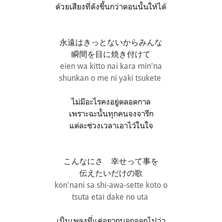
ด้วยเสียงที่ดังขึ้นกว่าตอนนั้นให้ได้
永遠はきっとないからみんな
瞬間を目に焼き付けて
eien wa kitto nai kara min'na
shunkan o me ni yaki tsukete
ไม่มีอะไรคงอยู่ตลอดกาล
เพราะฉะนั้นทุกคนจงจารึก
แต่ละช่วงเวลาเอาไว้ในใจ
こんなにさ 幸せって事を
伝えたいだけの歌
kon'nani sa shi-awa-sette koto o
tsuta etai dake no uta
เป็นเพลงที่แค่อยากบอกออกไปว่า