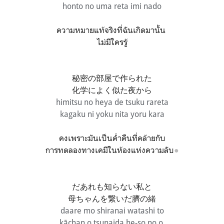
honto no uma reta imi nado
ความหมายแท้จริงที่ฉันเกิดมานั้น
ไม่มีใครรู้
秘密の部屋で作られた
化学によく似た夜から
himitsu no heya de tsuku rareta
kagaku ni yoku nita yoru kara
คงเพราะมันเป็นค่ำคืนที่คล้ายกับ
การทดลองทางเคมีในห้องแห่งความลับ
●
だあれも知らない私と
母ちゃんを繋いだ臍の緒
daare mo shiranai watashi to
kāchan o tsunaida he-so no o