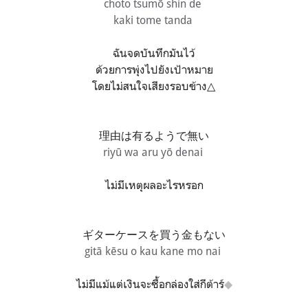
choto tsumō shin de
kaki tome tanda
ฉันจดบันทึกมันไว้
ด้วยการพุ่งไปยังเป้าหมาย
โดยไม่สนใจเสียงรอบข้าง△
理由は有るようで無い
riyū wa aru yō denai
ไม่มีเหตุผลอะไรหรอก
ギターケースを買う金もない
gitā kēsu o kau kane mo nai
ไม่มีแม้แต่เงินจะซื้อกล่องใส่กีต้าร์
◆