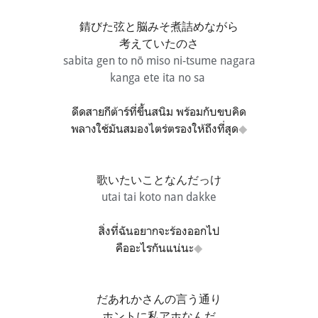
錆びた弦と脳みそ煮詰めながら
考えていたのさ
sabita gen to nō miso ni-tsume nagara
kanga ete ita no sa
ดีดสายกีต้าร์ที่ขึ้นสนิม พร้อมกับขบคิด
พลางใช้มันสมองไตร่ตรองให้ถึงที่สุด
◆
歌いたいことなんだっけ
utai tai koto nan dakke
สิ่งที่ฉันอยากจะร้องออกไป
คืออะไรกันแน่นะ
◆
だあれかさんの言う通り
ホントに私アホなんだ