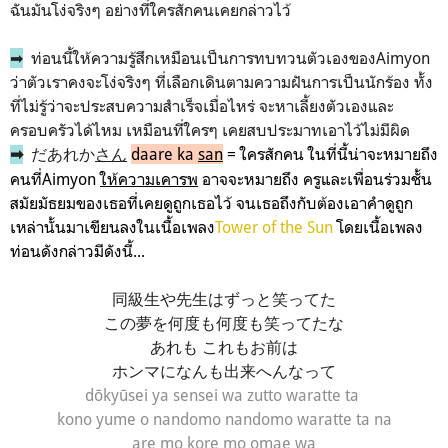
ฉันมันโง่จริงๆ อย่างที่ใครสักคนเคยกล่าวไว้
➡
ท่อนนี้ให้ความรู้สึกเหมือนเป็นการทบทวนตัวเองของAimyon
ว่าตัวเราคงจะโง่จริงๆ ที่เลือกเดินตามความฝันการเป็นนักร้อง ทั้ง
ที่ไม่รู้ว่าจะประสบความสำเร็จเมื่อไหร่ จะหาเลี้ยงตัวเองและ
ครอบครัวได้ไหม เหมือนที่ใครๆ เคยสบประมาทเอาไว้ไม่มีผิด
だあれか
さん
daare ka
san
= ใครสักคน ในที่นี้น่าจะหมายถึง
➡
คนที่Aimyon
ให้ความเคารพ
อาจจะหมายถึง ครูและเพื่อนร่วมชั้น
สมัยมัธยมของเธอที่เคยดูถูกเธอไว้ จนเธอถึงกับต้องเอาคำดูถูก
เหล่านั้นมาเขียนลงในเนื้อเพลง
Tower of the Sun
โดยเนื้อเพลง
ท่อนดังกล่าวมีดังนี้...
同級生や先生はずっと笑ってた
この夢を何度も何度も笑ってたな
あれも これもお前は
ホンマになんも出来へんなって
dōkyūsei ya sensei wa zutto waratte ta
kono yume o nandomo nandomo waratte ta na
are mo kore mo omae wa