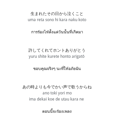
生まれたその日から泣くこと
uma reta sono hi kara naku koto
การร้องไห้ตั้งแต่วันนั้นที่เกิดมา
許してくれてホントありがとう
yuru shite kurete honto arigatō
ขอบคุณจริงๆ นะที่ให้อภัยฉัน
あの時よりも今でかい声で歌うからね
ano toki yori mo
ima dekai koe de utau kara ne
ตอนนี้จะร้องเพลง