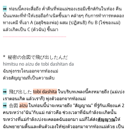
➡
ท่อนนี้คงจะสื่อถึง ค่ำคืนที่พ่อแม่ของเธอมีเซ็กส์กันในห้อง คืน
นั้นแหละที่ทำให้เธอถือกำเนิดขึ้นมา คล้ายๆ กับการทำการทดลอง
ทางเคมี ที่เอา A (อสุจิของพ่อ) ผสม (ปฏิสนธิ) กับ B (ไข่ของแม่)
แล้วเกิดเป็น C (ตัวฉัน) ขึ้นมา
--------------------------------------------
* 秘密の合図で飛び出したんだ
himitsu no aizu de tobi dashitan da
ฉันพุ่งกระโจนออกจากท้องแม่
ด้วยสัญญาณที่เป็นความลับ
➡
飛び出した
tobi dashita
ในบริบทเพลงนี้คงหมายถึง (แม่เบ่ง
เราตอนเกิด แล้วเราก็) พุ่งตัวออกจากท้องแม่
➡
合図
aizu
ในท่อนนี้น่าจะหมายถึง "สัญญาณ" ที่รู้กันเพียงแค่ 2
คนระหว่าง"ฉัน"กับแม่ กล่าวคือ ช่วงเวลาที่ฉันกำลังจะเกิดนั้น
ระหว่างที่แม่กำลังเบ่งจะคลอดฉันออกมา แม่ก็ได้ส่ง
ให้
สัญญาณ
ฉันพยายามดิ้นและดันตัวเองให้พุ่งตัวออกมาจากท้องแม่ด้วย เป็น