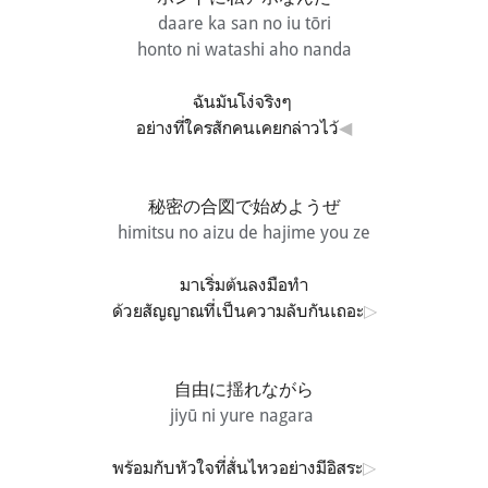
daare ka san no iu tōri
honto ni watashi aho nanda
ฉันมันโง่จริงๆ
อย่างที่ใครสักคนเคยกล่าวไว้
◀
秘密の合図で始めようぜ
himitsu no aizu de hajime you ze
มาเริ่มต้นลงมือทำ
ด้วยสัญญาณที่เป็นความลับกันเถอะ
▷
自由に揺れながら
jiyū ni yure nagara
พร้อมกับหัวใจที่สั่นไหวอย่างมีอิสระ
▷