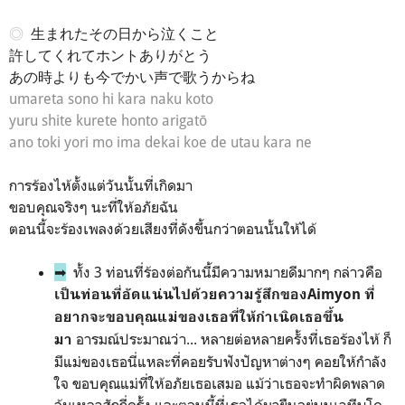
◎
生まれたその日から泣くこと
許してくれてホントありがとう
あの時よりも今でかい声で歌うからね
umareta sono hi kara naku koto
yuru shite kurete honto arigatō
ano toki yori mo
ima dekai koe de utau kara ne
การร้องไห้ตั้งแต่วันนั้นที่เกิดมา
ขอบคุณจริงๆ นะที่ให้อภัยฉัน
ตอนนี้จะร้องเพลงด้วยเสียงที่ดังขึ้นกว่าตอนนั้นให้ได้
➡
ทั้ง 3 ท่อนที่ร้องต่อกันนี้มีความหมายดีมากๆ กล่าวคือ
เป็นท่อนที่อัดแน่นไปด้วยความรู้สึกของAimyon ที่
อยากจะขอบคุณแม่ของเธอที่ให้กำเนิดเธอขึ้น
อารมณ์ประมาณว่า... หลายต่อหลายครั้งที่เธอร้องไห้ ก็
มา
มีแม่ของเธอนี่แหละที่คอยรับฟังปัญหาต่างๆ คอยให้กำลัง
ใจ ขอบคุณแม่ที่ให้อภัยเธอเสมอ แม้ว่าเธอจะทำผิดพลาด
ล้มเหลวสักกี่ครั้ง และตอนนี้ที่เธอได้มายืนอยู่บนเวทีบุโด