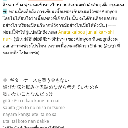
สิ่งรอบข้าง พุ่งตรงเข้าหาเป้าหมายด้วยพละกำลังอันดุเดือดรุนแรง
➡
ท่อนนี้คงสื่อถึง การเขียนเนื้อเพลงเก็บสะสมไว้ของAimyon
โดยไม่ได้สนใจว่าเนื้อเพลงที่เขียนไปนั้น จะได้รับเสียงตอบรับ
อย่างไร หรือจะมีคนวิพากษ์วิจารณ์อย่างไรเมื่อได้ฟังมัน (ーー
ท่อนนี้ทำให้ผู้แปลนึกถึงเพลง
Anata kaibou jun ai ka〜shi
ne〜
(貴方解剖純愛歌〜死ね〜) ของAimyon ที่เคยถูกสั่งงด
ออกอากาศช่วงโปรโมท เพราะเนื้อเพลงมีคำว่า Shi-ne (死ね) ที่
หมายถึง ไปตายซะ)
--------------------------------------------
◆
ギターケースを買う金もない
錆びた弦と脳みそ煮詰めながら考えていたのさ
歌いたいことなんだっけ
gitā kēsu o kau kane mo nai
sabita gen to nō miso ni-tsume
nagara kanga ete ita no sa
utai tai koto nan dakke
ไม่มีแม้แต่เงินจะซื้อกล่องใส่กีต้าร์