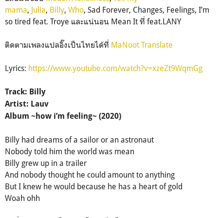
mama
,
Julia
,
Billy
,
Who
, Sad Forever, Changes, Feelings, I’m
so tired feat. Troye และแน่นอน Mean It ที่ feat.LANY
ติดตามเพลงแปลอิ๊งเป็นไทยได้ที่
MaNoot Translate
Lyrics:
https://www.youtube.com/watch?v=xzeZt9WqmGg
Track: Billy
Artist: Lauv
Album ~how i’m feeling~ (2020)
Billy had dreams of a sailor or an astronaut
Nobody told him the world was mean
Billy grew up in a trailer
And nobody thought he could amount to anything
But I knew he would because he has a heart of gold
Woah ohh