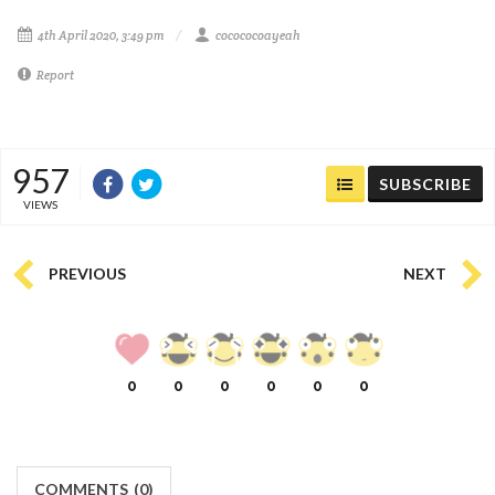
4th April 2020, 3:49 pm
cocococoayeah
Report
957
SUBSCRIBE
VIEWS
PREVIOUS
NEXT
0
0
0
0
0
0
COMMENTS
(
0)