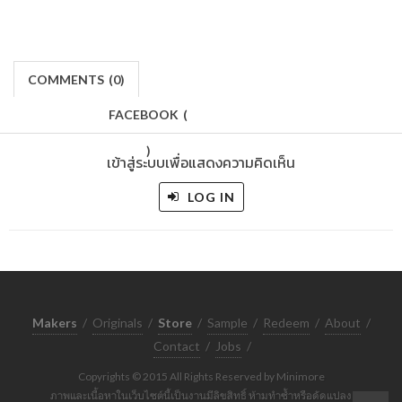
COMMENTS
(
0)
FACEBOOK
(
)
เข้าสู่ระบบเพื่อแสดงความคิดเห็น
LOG IN
Makers
/
Originals
/
Store
/
Sample
/
Redeem
/
About
/
Contact
/
Jobs
/
Copyrights © 2015 All Rights Reserved by Minimore
ภาพและเนื้อหาในเว็บไซต์นี้เป็นงานมีลิขสิทธิ์ ห้ามทำซ้ำหรือดัดแปลง