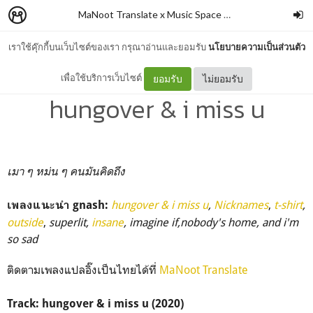
MaNoot Translate x Music Space #1
–
cocococoayeah
เราใช้คุ๊กกี้บนเว็บไซต์ของเรา กรุณาอ่านและยอมรับ
นโยบายความเป็นส่วนตัว
แปลเพลง: gnash -
เพื่อใช้บริการเว็บไซต์
ยอมรับ
ไม่ยอมรับ
hungover & i miss u
เมา ๆ หม่น ๆ คนมันคิดถึง
hungover & i miss u
,
Nicknames
,
t-shirt
,
เพลงแนะนำ gnash:
outside
,
superlit,
insane
, imagine if,nobody's home, and i'm
so sad
ติดตามเพลงแปลอิ๊งเป็นไทยได้ที่
MaNoot Translate
Track: hungover & i miss u (2020)