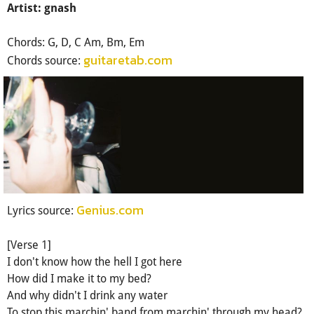
Artist: gnash
Chords: G, D, C Am, Bm, Em
guitaretab.com
Chords source:
Genius.com
Lyrics source:
[Verse 1]
I don't know how the hell I got here
How did I make it to my bed?
And why didn't I drink any water
To stop this marchin' band from marchin' through my head?