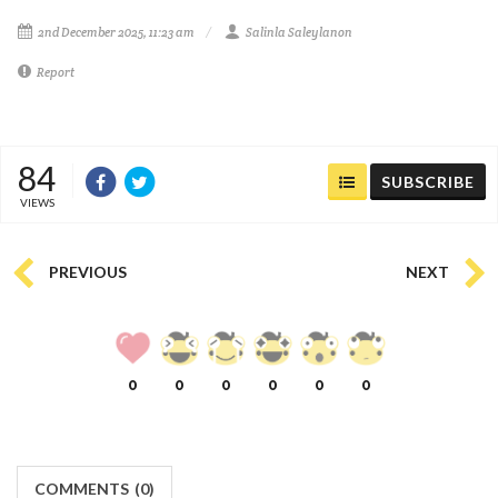
2nd December 2025, 11:23 am
Salinla Saleylanon
Report
84
SUBSCRIBE
VIEWS
PREVIOUS
NEXT
0
0
0
0
0
0
COMMENTS
(
0)