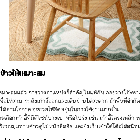
ินข้าวให้เหมาะสม
่เหมาะสมแล้ว การวางตำแหน่งก็สำคัญไม่แพ้กัน ลองวางโต๊ะห
ื่อให้สามารถดึงเก้าอี้ออกและเดินผ่านได้สะดวก ถ้าพื้นที่จำกั
ด้ตามโอกาส จะช่วยให้ยืดหยุ่นในการใช้งานมากขึ้น
รเลือกเก้าอี้ที่มีดีไซน์บางเบาหรือโปร่ง เช่น เก้าอี้โครงเหล็ก หรื
ิเวณมุมทานข้าวดูไม่หนักอึดอัด และยังเก็บเข้าใต้โต๊ะได้สนิทเม