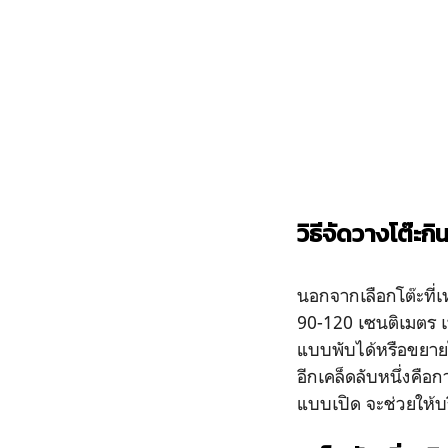
วิธีจัดวางโต๊ะก
นอกจากเลือกโต๊ะที
90-120 เซนติเมตร เพ
แบบพับได้หรือขยายไ
อีกเคล็ดลับหนึ่งคือกา
แบบเปิด จะช่วยให้บร