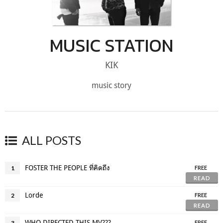
MUSIC STATION
KIK
music story
ALL POSTS
FOSTER THE PEOPLE ที่คิดถึง
1
FREE
READ
Lorde
2
FREE
READ
WHO DIRECTED THIS MV???
3
FREE