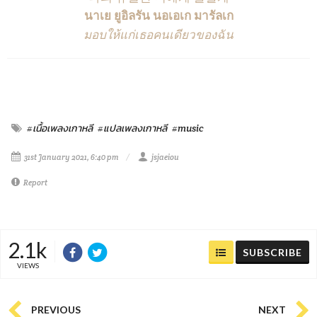
นาเย ยูอิลรัน นอเอเก มารัลเก
มอบให้แก่เธอคนเดียวของฉัน
#เนื้อเพลงเกาหลี
#แปลเพลงเกาหลี
#music
31st January 2021, 6:40 pm
jsjaeiou
Report
2.1k
SUBSCRIBE
VIEWS
PREVIOUS
NEXT