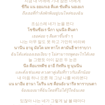
지금 내 어깨에 기대 잠든 너에게
ชีกึม แน ออแกเอ คีแด ชัมดึน นอเอเก
ถึงเธอที่กำลังพักพิงอยู่บนไหล่ของฉัน
조심스레 네가 눈을 뜬다
โชชิมซือเร นีกา นุนนึล ตึนดา
เธอค่อย ๆ ลืมตาขึ้นช้า ๆ
나는 아무 말도 못 하고 가만히 바라봐
นานึน อามู มัลโด มท ทาโก คามันฮี พาราบวา
ฉันได้แต่มองเธอเงียบ ๆ ไม่สามารถพูดอะไรได้เลย
늘 그랬듯 아이 같은 두 눈은
นึล คือแรทดึช อาอี กัททึน ทู นุนนึน
และดั่งเช่นเคย ดวงตาคู่เดิมที่ราวกับเด็กน้อย
내 마음 하나 모른 채 그냥 나를 바라본다
แน มาอึม ฮานา โมรึน แช คือนยัง นารึล พาราบนดา
จ้องมองมาที่ฉันโดยที่ไม่ได้รู้ใจฉันเลย
있잖아 나는 네가 그렇게 날 볼 때마다