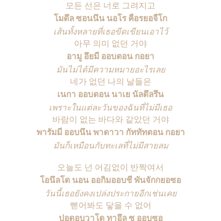
모든 선은 너로 그려지고
โมดึล ซอนนึน นอโร คือรยอจีโก
เส้นทั้งหลายที่เธอขีดเขียนเอาไว้
아무 의미 없던 거야
อามู อึยมี ออบตอน กอยา
มันไม่ได้มีความหมายอะไรเลย
네가 없던 나의 날들은
เนกา ออบตอน นาเย นัลดึลรึน
เพราะในแต่ละวันของฉันที่ไม่มีเธอ
바람이 없는 바다와 같았던 거야
พารัมมี ออบนึน พาดาวา กัททัทตอน กอยา
มันก็เหมือนกับทะเลที่ไม่มีสายลม
오늘도 넌 어김없이 반짝여서
โอนึลโด นอน ออกิมออบชี พันจักกยอซอ
วันนี้เธอยังคงเปล่งประกายอีกเช่นเคย
뻗어봐도 닿을 수 없어
ปอดอบวาโด ทาอึล ซู ออบซอ