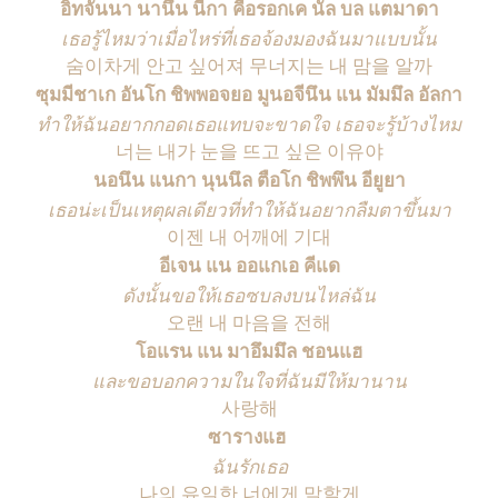
อิทจันนา นานึน นีกา คือรอกเค นัล บล แตมาดา
เธอรู้ไหมว่าเมื่อไหร่ที่เธอจ้องมองฉันมาแบบนั้น
숨이차게 안고 싶어져 무너지는 내 맘을 알까
ซุมมีชาเก อันโก ชิพพอจยอ มูนอจีนึน แน มัมมึล อัลกา
ทำให้ฉันอยากกอดเธอแทบจะขาดใจ เธอจะรู้บ้างไหม
너는 내가 눈을 뜨고 싶은 이유야
นอนึน แนกา นุนนึล ตือโก ชิพพึน อียูยา
เธอน่ะเป็นเหตุผลเดียวที่ทำให้ฉันอยากลืมตาขึ้นมา
이젠 내 어깨에 기대
อีเจน แน ออแกเอ คีแด
ดังนั้นขอให้เธอซบลงบนไหล่ฉัน
오랜 내 마음을 전해
โอแรน แน มาอึมมึล ชอนแฮ
และขอบอกความในใจที่ฉันมีให้มานาน
사랑해
ซารางแฮ
ฉันรักเธอ
나의 유일한 너에게 말할게