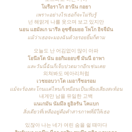
โมรือราโก ฮานึน กอยา
เพราะอย่างไรเธอก็จะไม่รับรู้
넌 해맑게 나를 웃으며 보고 있지만
นอน แฮมัลเก นารึล อุซซือมยอ โพโก อิจจีมัน
แม้ว่าเธอจะมองฉันด้วยรอยยิ้มก็ตาม
오늘도 난 어김없이 많이 아파
โอนึลโด นัน ออกิมออบชี มันนี อาพา
และวันนี้ฉันก็เจ็บปวดมากอีกเช่นเคย
외쳐봐도 메아리처럼
เวชยอบวาโด เมอารีชอรอม
แม้จะร้องตะโกนแค่ไหนก็เหมือนเป็นเพียงเสียงสะท้อน
내게만 남을 유일한 고백
แนเกมัน นัมมึล ยูอิลรัน โคแบก
สิ่งเดียวที่เหลืออยู่คือคำสารภาพที่มีให้เธอ
있잖아 나는 네가 여린 숨을 쉴 때마다