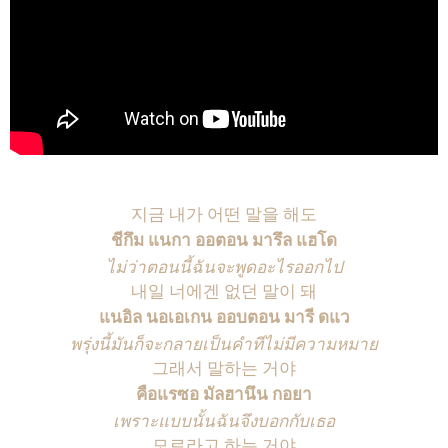
지금 내가 어떤 말을 해도
ชีกึม แนกา ออตอน มารึล แฮโด
ไม่ว่าตอนนี้ฉันจะพูดอะไรออกไป
내일 너에겐 없던 말이 돼
แนอิล นอเอเกน ออบตอน มารี ดแว
พรุ่งนี้มันก็จะกลายเป็นคำทีไม่มีความหมาย
그래서 말하는 거야
คือแรซอ มัลฮานึน กอยา
เพราะแบบนั้นฉันจึงบอกกับเธอ
모르라고 하는 거야