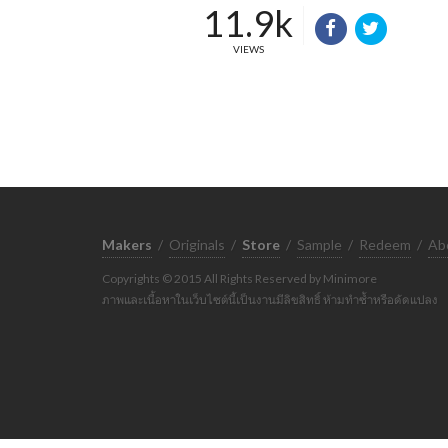
11.9k
VIEWS
Makers
/
Originals
/
Store
/
Sample
/
Redeem
/
Ab
Copyrights © 2015 All Rights Reserved by Minimore
ภาพและเนื้อหาในเว็บไซต์นี้เป็นงานมีลิขสิทธิ์ ห้ามทำซ้ำหรือดัดแปลง