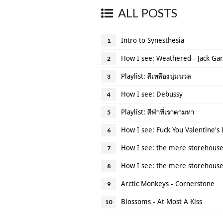
ALL POSTS
Intro to Synesthesia
1
How I see: Weathered - Jack Gar
2
Playlist: สีเหลืองนุ่มนวล
3
How I see: Debussy
4
Playlist: สีฟ้าที่เราตามหา
5
How I see: Fuck You Valentine's
6
How I see: the mere storehouse 
7
How I see: the mere storehouse 
8
Arctic Monkeys - Cornerstone
9
Blossoms - At Most A Kiss
10