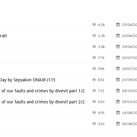
4.2k
23/06/2
ratt
1.2k
26/06/2
1.8k
29/06/2
774
03/07/2
998
10/07/2
 Day by Sepsakon ONAIR (1/?)
853
25/09/2
of our faults and crimes by divevil part 1/2
715
04/10/2
of our faults and crimes by divevil part 2/2
610
05/01/2
478
01/08/2
310
02/08/2