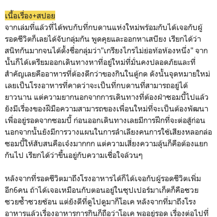
เนื้อเรื่อง+สปอย
จากเล่มที่แล้วที่ได้พบกับที่กบดานแห่งใหม่พร้อมกับได้เจอกับผู้
รอดชีวิตก็เลยได้จับกลุ่มกัน พูดคุยและออกหาเสบียง เรียกได้ว่า
สนิทกันมากจนได้ตั้งชื่อกลุ่มว่า"เกรียงไกรไม่ย่อท้อห้องหนึ่ง" จาก
นั้นก็ได้เตรียมออกเดินทางหาที่อยู่ใหม่ที่มั่นคงปลอดภัยและที่
สำคัญเลยคืออาหารที่ต้องดีกว่าของกินในตู้กด ดังนั้นจุดหมายใหม่
เลยเป็นโรงอาหารที่คาดว่าจะเป็นที่กบดานที่สามารถอยู่ได้
ยาวนาน แต่ความยากนอกจากการเดินทางที่ต้องฝ่าซอมบี้ไปแล้ว
ยังมีเรื่องของฝีมือความสามารถของเพื่อนใหม่ที่จะเป็นต้องพัฒนา
เพื่ออยู่รอดจากซอมบี้ ก่อนออกเดินทางเลยมีการฝึกที่จะต่อสู้ก่อน
นอกจากนั้นยังมีการวางแผนในการลำเลียงคนการใช้เสียงหลอกล่อ
ซอมบี้ให้สับสนคือเจ๋งมากกก แต่ความเสี่ยงความลุ้นก็คือต้องแยก
กันไป เรียกได้ว่าขึ้นอยู่กับความเชื่อใจล้วนๆ
หลังจากที่รอดชีวิตมาถึงโรงอาหารได้ก็ได้เจอกับผู้รอดชีวิตเพิ่ม
อีก6คน ถ้าได้เจอเหมือนกับตอนอยู่ในซุปเปอร์มาเก็ตก็คือซวย
ซวยซ้ำซวยซ้อน แต่ยังดีที่ดูไปดูมาก็โอเค หลังจากที่มาถึงโรง
อาหารแล้วเรื่องอาหารการกินก็ถือว่าโอเค พออยู่รอด เรื่องต่อไปที่