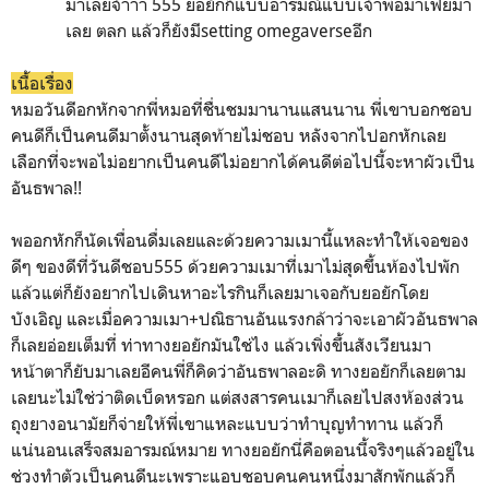
มาเลยจ้าาา 555 ยอยักก็แบบอารมณ์แบบเจ้าพ่อมาเฟียมา
เลย ตลก แล้วก็ยังมีsetting omegaverseอีก
เนื้อเรื่อง
หมอวันดีอกหักจากพี่หมอที่ชื่นชมมานานแสนนาน พี่เขาบอกชอบ
คนดีก็เป็นคนดีมาตั้งนานสุดท้ายไม่ชอบ หลังจากไปอกหักเลย
เลือกที่จะพอไม่อยากเป็นคนดีไม่อยากได้คนดีต่อไปนี้จะหาผัวเป็น
อันธพาล!!
พออกหักก็นัดเพื่อนดื่มเลยและด้วยความเมานี้แหละทำให้เจอของ
ดีๆ ของดีที่วันดีชอบ555 ด้วยความเมาที่เมาไม่สุดขึ้นห้องไปพัก
แล้วแต่ก็ยังอยากไปเดินหาอะไรกินก็เลยมาเจอกับยอยักโดย
บังเอิญ และเมื่อความเมา+ปณิธานอันแรงกล้าว่าจะเอาผัวอันธพาล
ก็เลยอ่อยเต็มที่ ท่าทางยอยักมันใช่ไง แล้วเพิ่งขึ้นสังเวียนมา
หน้าตาก็ยับมาเลยอีคนพี่ก็คิดว่าอันธพาลอะดิ ทางยอยักก็เลยตาม
เลยนะไม่ใช่ว่าติดเบ็ดหรอก แต่สงสารคนเมาก็เลยไปสงห้องส่วน
ถุงยางอนามัยก็จ่ายให้พี่เขาแหละแบบว่าทำบุญทำทาน แล้วก็
แน่นอนเสร็จสมอารมณ์หมาย ทางยอยักนี่คือตอนนี้จริงๆแล้วอยู่ใน
ช่วงทำตัวเป็นคนดีนะเพราะแอบชอบคนคนหนึ่งมาสักพักแล้วก็