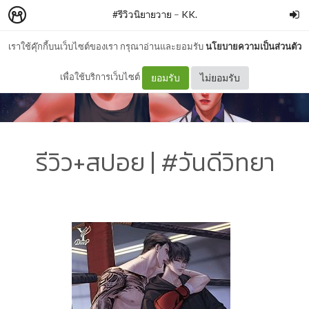
#รีวิวนิยายวาย
–
KK.
เราใช้คุ๊กกี้บนเว็บไซต์ของเรา กรุณาอ่านและยอมรับ
นโยบายความเป็นส่วนตัว
เพื่อใช้บริการเว็บไซต์
ยอมรับ
ไม่ยอมรับ
รีวิว+สปอย | #วันดีวิทยา