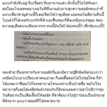
แบบกำลังจีบอยู่ จีบเรื่อยๆ จีบมานานแล้ว ฝั่งนั้นก็ไม่ได้หันมา
สนใจอะไรเลยพอมาเจอวันดีที่เมาแล้วมาปลุกความยอยักคนเก่าที่
แบบเชี่ยวชาญด้านนี้ก็เลยเรียกได้ว่าดุเดือด แถมพอวันดีผ่านคืนนี้
ไปแล้วก็ได้เจอกับบทรักที่ตัวเองชื่นชอบก็คือเหมือนบรรลุอะ ชอบ
ความดุเดือดบนเตียงมากกก คนนี้มันใช่!! ต้องคนนี้!! เซ็กซ์แบบนี้!!
พอเช้ามาก็แยกทางกันทางยอยักก็แอบมีความรู้สึกผิดนิดๆแบบว่า
เหมือนไปเอาเปรียบเขาคนเมาอะ ก็เลยซื้อดอกไม้ไปขอโทษ ก็จำ
ได้แหละว่าชื่ออะไรโรงพยาบาลไหนเพราะเห็นป้ายชื่อ พอไปโรง
พยาบาลก็เลยได้เคลียร์แล้วก่อนกับก็ยังจะแถมความฮาไปอีก1กรุบ
วันดีอยากเป็นเสี่ยเลี้ยงให้ยอยัก ที่ฮาคือนางไม่รู้ว่าน้องเป็นนักมวย
ที่ดังมาก แบบว่าต่อยทีก็ได้หลายบาท