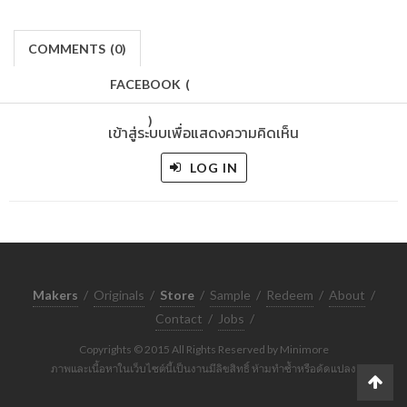
COMMENTS
(
0)
FACEBOOK
(
)
เข้าสู่ระบบเพื่อแสดงความคิดเห็น
LOG IN
Makers
/
Originals
/
Store
/
Sample
/
Redeem
/
About
/
Contact
/
Jobs
/
Copyrights © 2015 All Rights Reserved by Minimore
ภาพและเนื้อหาในเว็บไซต์นี้เป็นงานมีลิขสิทธิ์ ห้ามทำซ้ำหรือดัดแปลง