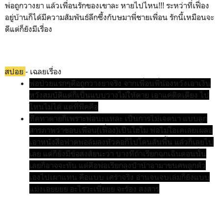
พ่อถูกวางยา แล้วเพื่อนรักของเขาละ หายไปไหน!!! ระหว่าที่เฟื่อง
อยู่บ้านก็ได้มีความสัมพันธ์ลึกซึ้งกับษมาพี่ชายเพื่อน รักนี้เหมือนจะ
ดีแต่ก็ยังมีเรื่อง
สปอย
- เฉลยเรื่อง
พ่อป่วยแรกๆคือถูกวางยาจริง จากเพื่อนพี่น้องหวังเอาเงิน
หวังสมบัติแต่ก็เป็นแบบวางไม่ให้ตาย เอาแค่ติดเตียง ไป
ไหนไม่ได้ แต่ที่พีคคือ
ที่คทาตายก็เพราะพ่อนะแหละ เป็นการไม่เจตนา แบบลูก
สารภาพว่าชอบเพื่อน(เฟื่อง)เป็นโฮโม พ่อไม่โอเคเลยเผลอ
เอาหนังสือฟาดพอล้มลงหัวคอก็ไปโดนสันพื้น แล้วก็เลยไป
เลย แต่ก็ยังมีข้อสงสัยนะว่า บางทีถ้าเรียกฉุกเฉินตอนนั้น
เลยก็อาจจะทัน แต่คือพ่อเรียกลุงป้าน้าอามาขนศพลูกตัว
เองไปเผาแทน คือแบบ เศร้าจริง อ่านจนจบเล่มก็ยังแบบ
แม่งเอยยยย อะไรวะเนี่ยยย จะร้อง สงสาร