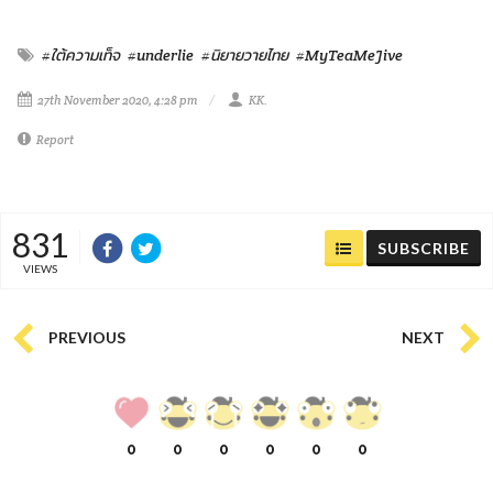
#ใต้ความเท็จ
#underlie
#นิยายวายไทย
#MyTeaMeJive
27th November 2020, 4:28 pm
KK.
Report
831
SUBSCRIBE
VIEWS
PREVIOUS
NEXT
0
0
0
0
0
0