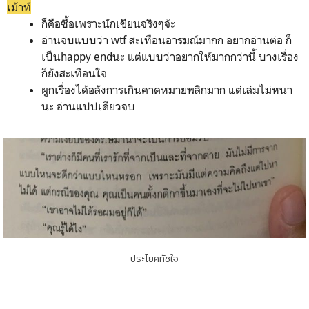
เม้าท์
ก็คือซื้อเพราะนักเขียนจริงๆจ้ะ
อ่านจบแบบว่า wtf สะเทือนอารมณ์มากก อยากอ่านต่อ ก็
เป็นhappy endนะ แต่แบบว่าอยากให้มากกว่านี้ บางเรื่อง
ก็ยังสะเทือนใจ
ผูกเรื่องได้อลังการเกินคาดหมายพลิกมาก แต่เล่มไม่หนา
นะ อ่านแปปเดียวจบ
ประโยคทัชใจ