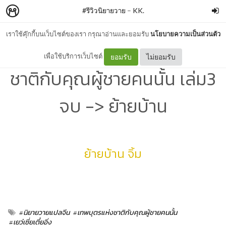
#รีวิวนิยายวาย
–
KK.
เราใช้คุ๊กกี้บนเว็บไซต์ของเรา กรุณาอ่านและยอมรับ
นโยบายความเป็นส่วนตัว
รีวิว+สปอย | #เทพบุตรแห่ง
เพื่อใช้บริการเว็บไซต์
ยอมรับ
ไม่ยอมรับ
ชาติกับคุณผู้ชายคนนั้น เล่ม3
จบ -> ย้ายบ้าน
ย้ายบ้าน จิ้ม
#นิยายวายแปลจีน
#เทพบุตรแห่งชาติกับคุณผู้ชายคนนั้น
#เยว่เซี่ยเตี๋ยอิ่ง