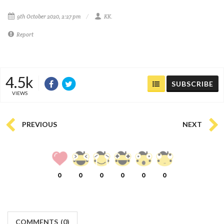
9th October 2020, 2:27 pm
KK.
Report
4.5k
SUBSCRIBE
VIEWS
PREVIOUS
NEXT
0
0
0
0
0
0
COMMENTS
(
0)