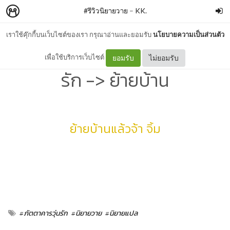
#รีวิวนิยายวาย
–
KK.
เราใช้คุ๊กกี้บนเว็บไซต์ของเรา กรุณาอ่านและยอมรับ
นโยบายความเป็นส่วนตัว
รีวิว+สปอย | #ภัตตาคารวุ่น
เพื่อใช้บริการเว็บไซต์
ยอมรับ
ไม่ยอมรับ
รัก -> ย้ายบ้าน
ย้ายบ้านแล้วจ้า จิ้ม
#ภัตตาคารวุ่นรัก
#นิยายวาย
#นิยายแปล