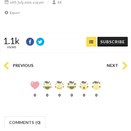
26th July 2020, 4:59 pm
KK.
Report
1.1k
SUBSCRIBE
VIEWS
PREVIOUS
NEXT
0
0
0
0
0
0
COMMENTS
(
0)