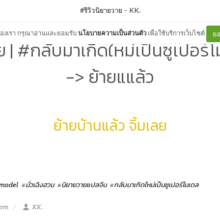
#รีวิวนิยายวาย
–
KK.
ต์ของเรา กรุณาอ่านและยอมรับ
นโยบายความเป็นส่วนตัว
เพื่อใช้บริการเว็บไซต์
ยอ
ย | #กลับมาเกิดใหม่เป็นซูเปอร์โ
-> ย้ายแแล้ว
ย้ายบ้านแล้ว จิ้มเลย
rmodel
#มั่วเฉิงฮวน
#นิยายวายแปลจีน
#กลับมาเกิดใหม่เป็นซูเปอร์โมเดล
 pm
KK.