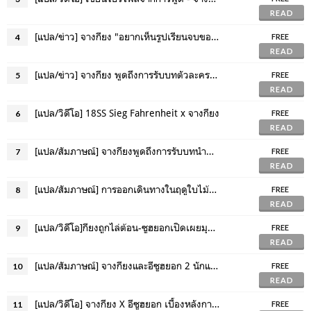
READ
[แปล/ข่าว] จางกียง "อยากเห็นรูปเรียนจบของผม?"
4
FREE
READ
[แปล/ข่าว] จางกียง พูดถึงการรับบทตัวละครของเขาในเรื่อง My Mister
5
FREE
READ
[แปล/วิดีโอ] 18SS Sieg Fahrenheit x จางกียง
6
FREE
READ
[แปล/สัมภาษณ์] จางกียงพูดถึงการรับบทนำครั้งแรกในละครเรื่อง Come and Hug Me
7
FREE
READ
[แปล/สัมภาษณ์] การออกเดินทางในฤดูใบไม้ร่วงของจางกียง
8
FREE
READ
[แปล/วิดีโอ]กียงถูกไล่ต้อน-ซูฮยอกเปิดเผยมุขคุณลุงของจางกียง
9
FREE
READ
[แปล/สัมภาษณ์] จางกียงและอีซูฮยอก 2 นักแสดงที่ 1 คนรับ 2 บทบาทในละคร Born Again
10
FREE
READ
[แปล/วิดีโอ] จางกียง X อีซูฮยอก เบื้องหลังการถ่ายโปสเตอร์ละคร Born Again
11
FREE