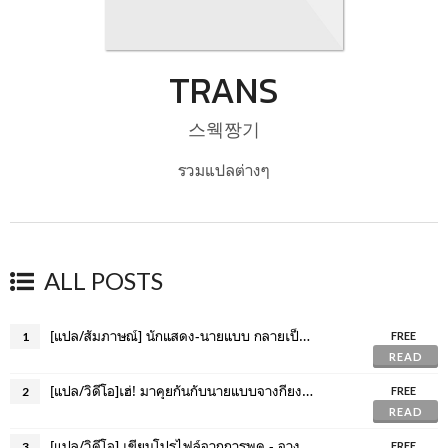
TRANS
스웩짱기
รวมแปลต่างๆ
ALL POSTS
[แปล/สัมภาษณ์] นักแสดง-นายแบบ กลายเป็นขวัญใจของผู้ชมทีวี
1
FREE
READ
[แปล/วิดีโอ]เฮ่! มาคุยกันกับนายแบบจางกียง แบบกันเอง
2
FREE
READ
[แปล/วิดีโอ] เขียนโปรไฟล์จากการพูด - จางกียงกับคำถามที่ไม่เคยเจอ
3
FREE