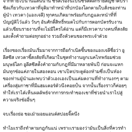
จากหายไปนานแสนนาน ซีรีส์เรื่องนี้เป็นซีรีส์ตลกร้
ายสัญชาติบรา
ซิลเกี่ยวกั
บเทวดาที่จุติมาทำหน้าที่ปกป้
องโลกตามใบสั่งของท่าน
ผู้นำ เทวดา (แองเจลี) ทุกคนเกิดมาพร้
อมกับกฎและหน้าที่ที่
บัญญัติไว้
แล้ว วันๆ อันศักดิ์สิทธิ์หมดไปกั
บการตอกบัตรรับงาน
แล้วเขี
ยนรายงานที่จะไม่มีใครได้อ่าน แต่ก็มีเทวดาบางคนที่สงสัย
และตั้
งคำถามต่อทุกอย่าง รวมถึงตัวตนของพระเจ้าด้วย
เรื่องของเรื่องมันเริ่
มมาจากการถือกำเนิดขึ้
นของแองเจลีชื่อว่า อู
ลีสซีส เทวดาขี้สงสัยที่เกิดมาในชุ
ดทำงานผูกเนคไทพร้อมช่วย
มนุษย์
โลก อูลีสซีสตั้งคำถามกับกฎที่มี
มาหลายพันปี ก่อนจะแหก
มันทุกข้อแค่
ภายในสองตอน เขาเปิดประตูต้องห้ามซึ่งเป็นห้
อง
ของท่านผู้นำและพบว่าตั
วเองเองเป็นแค่มดงานที่ทำงานงกๆ ตาม
เครื่องสุ่มกาชาที่มี
แฮมเตอร์ตัวนึงคอยปั่น จากนั้นเรื่องราวก็ค่อยๆ
ทำให้เราได้เห็นผลลัพธ์
จากการกระทำของเขาที่ช่
วยนำเราไปสู่
ความจริงข้ออื่นๆ
จบเรื่องย่อ ขอเม้ามอยแอนด์สปอยจิ๊ดนึง
ทำไมเราถึงทำตามกฎกันแน่ เพราะเรามองว่ามันเป็นสิ่งที่
ควรทำ