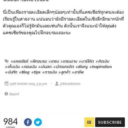
นี่เป็นเพียงรายละเอียดเล็กๆน้
อยๆเท่านั้นที่แคชเชียร์ทุ
กคนจะต้อง
เรียนรู้ในสายงาน แน่นอนว่ายังมีรายละเอียดในเชิ
งลึกอีกมากนักที่
ตัวคุณเองก็ไม่
รู้จักมันเลยเช่นกัน ดังนั้นเราจึงแนะนำให้คุณส่
ง
แคชเชียร์ของคุณไปฝึกอบรมเถอะนะ
#แคชเชียร์
#ฝึกอบรม
#เทรน
#เทรนงาน
#บาร์โค้ด
#คิดเงิน
#เก็บเงิน
#ทอนเงิน
#เงินสด
#บัตรเครดิต
#diary
#inspiration
#บันทึก
#Blog
#tips
#การเงิน
#ลูกค้า
#อาชีพ
29th October 2019, 3:32 pm
joblnwdotcom
Report
984
SUBSCRIBE
VIEWS