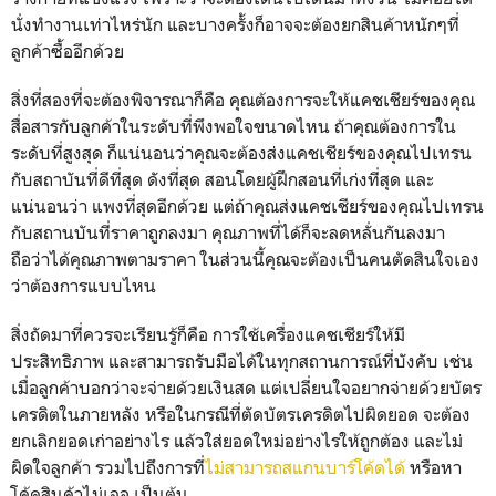
นั่งทำงานเท่าไหร่นัก และบางครั้งก็อาจจะต้องยกสินค้
าหนักๆที่
ลูกค้าซื้ออีกด้วย
สิ่งที่สองที่จะต้องพิจารณาก็คื
อ คุณต้องการจะให้แคชเชียร์ของคุ
ณ
สื่อสารกับลูกค้าในระดับที่พึ
งพอใจขนาดไหน ถ้าคุณต้องการใน
ระดับที่สูงสุด ก็แน่นอนว่าคุณจะต้องส่งแคชเชี
ยร์ของคุณไปเทรน
กับสถาบันที่ดี
ที่สุด ดังที่สุด สอนโดยผู้ฝึกสอนที่เก่งที่สุด และ
แน่นอนว่า แพงที่สุดอีกด้วย แต่ถ้าคุณส่งแคชเชียร์ของคุ
ณไปเทรน
กับสถานบันที่ราคาถู
กลงมา คุณภาพที่ได้ก็จะลดหลั่นกันลงมา
ถือว่าได้คุณภาพตามราคา ในส่วนนี้คุณจะต้องเป็นคนตัดสิ
นใจเอง
ว่าต้องการแบบไหน
สิ่งถัดมาที่ควรจะเรียนรู้ก็คือ การใช้เครื่องแคชเชียร์ให้มี
ประสิทธิภาพ และสามารถรับมือได้ในทุ
กสถานการณ์ที่บังคับ เช่น
เมื่อลูกค้าบอกว่าจะจ่ายด้วยเงิ
นสด แต่เปลี่ยนใจอยากจ่ายด้วยบั
ตร
เครดิตในภายหลัง หรือในกรณีที่ตัดบัตรเครดิตไปผิ
ดยอด จะต้อง
ยกเลิกยอดเก่าอย่างไร แล้วใส่ยอดใหม่อย่างไรให้ถูกต้
อง และไม่
ผิดใจลูกค้า รวมไปถึงการที่
ไม่
สามารถสแกนบาร์โค้ดได้
หรือหา
โค้ดสินค้าไม่เจอ เป็นต้น