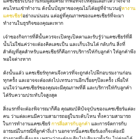
แคชเชียร์เป็นงานที่มีผู้สมั
ครมากพอที่จะให้คุณเลือกได้ว่
าจะจ้าง
คนไหนเข้าทำงาน ดังนั้นปัญหาของคุณไม่ได้อยู่ที่
จำนวนผู้
หางาน
แคชเชียร์
อย่างแน่
นอน แต่อยู่ที่คุณภาพของแคชเชียร์ที่
จะมา
ทำงานในธุรกิจของคุณตะหาก
เจ้าของกิจการที่ดีนั้นควรจะเปิ
ดหูเปิดตาและรับรู้ว่าแคชเชียร์
ที่ดี
นั้นไม่ใช่แค่ว่าจะต้องคิ
ดเลขเป็น และเก็บเงินได้ กลับกัน สิ่งที่
สำคัญที่สุดสำหรับแคชเชี
ยร์ก็คือการบริการให้กับลูกค้า ให้ลูกค้าพึง
พอใจต่างหาก
ดังนั้นแล้ว แคชเชียร์ทุกคนจึงควรที่จะถูกส่
งไปฝึกอบรมงานก่อน
ทุกครั้ง และอาจจะต้องส่งไปเทรนงานอีกเรื่
อยๆปีละครั้ง เพื่อให้
แน่ใจว่าแคชเชียร์ของคุ
ณจะมีคุณภาพที่ดี และบริการให้กับลูกค้า
ได้รั
บความประทับใจสูงสุด
สิ่งแรกที่จะต้องพิจารณาก็คือ คุณสมบัติปัจจุบันของแคชเชียร์
แต่ละ
คน ว่าแต่ละคนมีความสามารถอยู่
ในระดับไหน ทั้งความสามารถ
ในการทำงานแคชเชี
ยร์
การสื่อสารกับลูกค้า
และการจัดการกับ
อารมณ์ในกรณีที่
ลูกค้างี่เง่า นอกจากนี้แคชเชียร์เองก็จะต้
องมี
ร่างกายที่แข็งแรง เพราะว่าจะต้องเดินไปเดินมาทั้
งวัน ไม่ค่อยได้