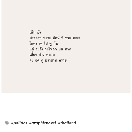
#politics
#graphicnovel
#thailand