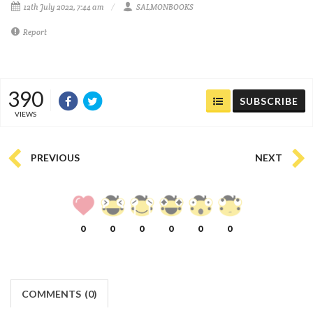
12th July 2022, 7:44 am
SALMONBOOKS
Report
390
SUBSCRIBE
VIEWS
PREVIOUS
NEXT
0
0
0
0
0
0
COMMENTS
(
0)