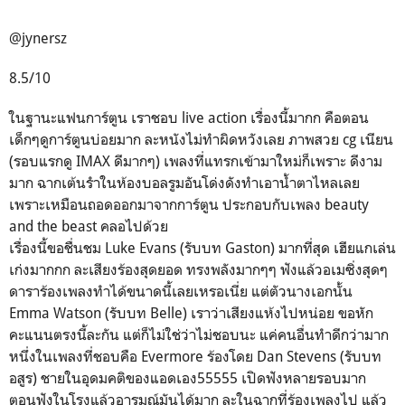
@jynersz
8.5/10
ในฐานะแฟนการ์ตูน เราชอบ live action เรื่องนี้มากก คือตอน
เด็กๆดูการ์ตูนบ่อยมาก ละหนังไม่ทำผิดหวังเลย ภาพสวย cg เนียน
(รอบแรกดู IMAX ดีมากๆ) เพลงที่แทรกเข้ามาใหม่ก็เพราะ ดีงาม
มาก ฉากเต้นรำในห้องบอลรูมอันโด่งดังทำเอาน้ำตาไหลเลย
เพราะเหมือนถอดออกมาจากการ์ตูน ประกอบกับเพลง beauty
and the beast คลอไปด้วย
เรื่องนี้ขอชื่นชม Luke Evans (รับบท Gaston) มากที่สุด เฮียแกเล่น
เก่งมากกก ละเสียงร้องสุดยอด ทรงพลังมากๆๆ ฟังแล้วอเมซิ่งสุดๆ
ดาราร้องเพลงทำได้ขนาดนี้เลยเหรอเนี่ย แต่ตัวนางเอกนั้น
Emma Watson (รับบท Belle) เราว่าเสียงแห้งไปหน่อย ขอหัก
คะแนนตรงนี้ละกัน แต่ก็ไม่ใช่ว่าไม่ชอบนะ แค่คนอื่นทำดีกว่ามาก
หนึ่งในเพลงที่ชอบคือ Evermore ร้องโดย Dan Stevens (รับบท
อสูร) ชายในอุดมคติของแอดเอง55555 เปิดฟังหลายรอบมาก
ตอนฟังในโรงแล้วอารมณ์มันได้มาก ละในฉากที่ร้องเพลงไป แล้ว