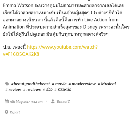
Emma Watson ระหว่างดูผมไม่สามารถละสายตาจากเธอได้เลย
เรียกได้ว่าสวยสง่าเหมาะกับเป็นเจ้าหญิงสุดๆ CG ต่างๆก็ทำได้
ออกมาอย่างเนียนตา นี่แล้วคือนี้คือการทำ Live Action from
Animation ที่ประสบความสำเร็จสุดๆของ Disney เพราะฉะนั้นใคร
ยังไม่ได้ดูรีบไปดูเถอะ มันคุ้มกับทุกบาททุกสตางค์จริงๆ
ป.ล. เพลงนี้
https://www.youtube.com/watch?
v=F16O5OAK2K8
#beautyandthebeast
# movie
# moviereview
# Musical
# review
# reviews
# รีวิว
# รีวิวหนัง
9th May 2017, 3:44 am
Yanisa V.
Report