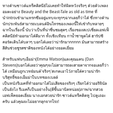
ทางด้านซาวด์แทร็คดิสนีย์ไม่เคยทำให้ผิดหวังจริงๆ ด้วยตัวเพลง
อมตะอย่าง Beauty and the Beast-Tale as old as time ที่
นำintroเข้ามาแทรกซึมอยู่แทบจะทุกๆฉากเลยก็ว่าได้ ซึ่งทางด้าน
นักประพันธ์สามารถเบลนด์อินโทรของเพลงนี้ให้เข้ากับหลายๆ
ฉากในเรื่องนี้ นับว่าเป็นที่น่าชื่นชมสุดๆ เรื่องของสเปเชี่ยลเอฟเฟ็
คดิสนีย์ทำออกมาได้ดีมาก ทั้งเชิงเทียน กานํ้าชาพูดได้ ฮาร์ปซิ
คอร์ดเดินได้บลาๆ บอกได้เลยว่าน่ารักมากกกกก มันสามารถสร้าง
สีสันช่วยชูรสชาติของหนังได้อย่างยอดเยี่ยม
สำหรับแฟนๆเอ็มม่า(Emma Watson)และคุณแดน (Dan
Stevens)บอกได้เลยว่าคุณๆจะไม่สามารถละสายตาจากจอเลยก็ว่า
ได้ เหมือนถูกเวทย์มนต์'จริงๆ'สะกดเอาไว้ภายใต้ความน่ารัก
บริสุทธิ์ของเอ็มม่าในบทของเบลล์
เป็นหนังรีเมคที่ทำออกมาได้ไม่เสียของจริงๆ เรียกได้ว่าออริจินัล
เป็นยังไง รีเมคก็เป็นอย่างงั้น(ดีขึ้นมานิดหน่อย)ภาพ/ฉากสวย
เอฟเฟ็คยอดเยี่ยม นางเอกสวยน่ารัก ซาวด์แทร็คติดหู ไปดูเถอะ
ครับ แล้วคุณจะไม่อยากลุกจากโรง!