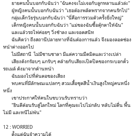
ยายคนนั้นบอกกับฉันว่า "ฉันคงจะไม่เจอกับลูกหลานแล้วล่ะ"
ผู้หญิงคนนั้นบอกกับฉันว่า "เธอต้องพลัดพรากจากคนรักไป"
กลุ่มเด็กวัยรุ่นบอกกับฉันว่า "นี่คือการรวมตัวครั้งยิ่งใหญ่"
เด็กหญิงคนนั้นบอกกับฉันว่า "แม่ของฉันซื้อตุ๊กตาให้ฉัน"
และแล้วรถไฟค่อยๆ วิ่งช้าลง และจอดสนิท
ฉันคิดว่า ถึงสถานีปลายทางที่ฉันต้องการแล้ว จึงมองลอดช่อง
หน้าต่างออกไป
ไม่มีสถานี ไม่มีชานชาลา มีแต่ความมืดมิดและว่างเปล่า
เสียงดังกร๊อบๆ แกร๊บๆ คล้ายกับเสียงเปิดปิดของกระบอกตั๋ว
รถเมล์ ดังมาจากด้านหน้า
ฉันมองไปที่ต้นตอของเสียง
พบคนที่มีลักษณะแปลกๆ สวมเสื้อชุดสีน้ำเงินสูงใหญ่คนหนึ่ง
หนึ่ง
เขาประกาศให้คนในขบวนรับทราบว่า
"ยินดีต้อนรับสู่โลกใหม่ โลกที่คุณจะไปไม่กลับ หลับไม่ตื่น พื้น
ไม่มี และหนีไม่พ้น"
12 : WORRIED
ตั้งแต่ฉันจำความได้