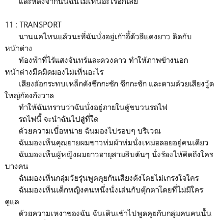
และหลังจากนั้นฉันไม่เห็นอะไรอีกเลย
11 : TRANSPORT
นานแค่ไหนแล้วนะที่ฉันนั่งอยู่เก้าอี้ตัวสีแดงยาว ติดกับ
หน้าต่าง
ท้องฟ้าที่ไร้แสงจันทร์และดวงดาว ทำให้ภาพข้างนอก
หน้าต่างมืดมิดมองไม่เห็นอะไร
เสียงล้อกระทบเหล็กดังชึกกะชัก ชึกกะชัก และตามด้วยเสียงวู้ด
ใหญ่ก้องกังวาล
ทำให้ฉันทราบว่าฉันนั่งอยู่ภายในตู้ขบวนรถไฟ
รถไฟนี้ จะนำฉันไปสู่ที่ใด
ด้วยความเบื่อหน่าย ฉันมองไปรอบๆ บริเวณ
ฉันมองเห็นคุณยายผมขาวห่มผ้าห่มนั่งเหม่อลอยอยู่คนเดียว
ฉันมองเห็นผู้หญิงผมยาวอายุสามสิบต้นๆ นั่งร้องไห้คิดถึงใคร
บางคน
ฉันมองเห็นกลุ่มวัยรุ่นพูดคุยกันเสียงดังโดยไม่เกรงใจใคร
ฉันมองเห็นเด็กหญิงคนหนึ่งนั่งเล่นกับตุ๊กตาโดยที่ไม่มีใคร
ดูแล
ด้วยความเหงาของฉัน ฉันเดินเข้าไปพูดคุยกับกลุ่มคนคนนั้น