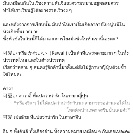
มันเหมือนกันในเรื่องความคันจิและความหมายอยู่พอสมควร
ทำให้เราเรียนรู้ได้อย่างรวดเร็วงง ๆ
และหลังจากการเรียนนั้น มันทำให้เราเริ่มเกิดอาการโยงนู่นนี่ใน
หัวเกิดขึ้นมากมาย
ซึ่งหัวข้อในวันนี้ก็ได้มาจากการโยงมั่วซั่วในหัวเรานี่เองค่ะ ?
可愛い หรือ かわいい（Kawaii) เป็นคำที่แพร่หลายมาก ๆ ในทั้ง
ประเทศไทย และในต่างประเทศ
เรียกว่าหลาย ๆ คนคงรู้จักคำนี้มาตั้งแต่ยังไม่รู้ภาษาญี่ปุ่นด้วยซ้ำ
ใช่ไหมคะ
คำว่า
可愛い คาวาอี้ ที่แปลว่าน่ารัก ในภาษาญี่ปุ่น
*หรือจริง ๆ ไม่ได้แปลว่าน่ารักกันนะ สามารถรออ่านต่อได้ใน
โพสต์หน้านะคะ จะรีบปั่นเลยค่ะ*
可愛 เข่ออ้าย ที่แปลว่าน่ารัก ในภาษาจีน
อืม ๆ ทั้งคันจิ ทั้งเสียงอ่าน ทั้งความหมาย เหมือน ๆ กันเลยเนอะคะ