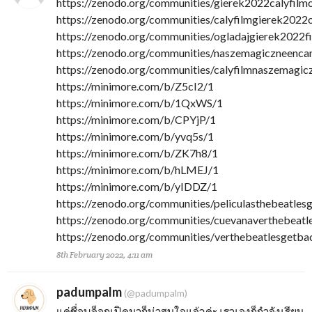
https://zenodo.org/communities/gierek2022calyfilm
https://zenodo.org/communities/calyfilmgierek2022
https://zenodo.org/communities/ogladajgierek2022
https://zenodo.org/communities/naszemagiczneenca
https://zenodo.org/communities/calyfilmnaszemagi
https://minimore.com/b/Z5cI2/1
https://minimore.com/b/1QxWS/1
https://minimore.com/b/CPYjP/1
https://minimore.com/b/yvq5s/1
https://minimore.com/b/ZK7h8/1
https://minimore.com/b/hLMEJ/1
https://minimore.com/b/yIDDZ/1
https://zenodo.org/communities/peliculasthebeatle
https://zenodo.org/communities/cuevanaverthebeat
https://zenodo.org/communities/verthebeatlesgetba
8th February 2022, 4:11 am
padumpalm
(@padumpalm)
แค่ชื่อบล็อกเปิดมาก็น่าสนใจแล้วค่ะ เราเองก็กำลังเรียน