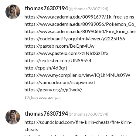
thomas76307194
(@thomas76307194)
https://www.academia.edu/80991677/1k_free_spins_c
https://www.academia.edu/80989056/Pokemon_Go_h
https://www.academia.edu/80990664/Fire_kirin_chea
https://codebeautify.org/htmlviewer/y2225ff56
https://pastebin.com/BeQnn4Uw
https://www.pasteio.com/xzINIdXizDfx
https://rextester.com/UNS9554
http://cpp.sh/4d3qrj
https://www.mycompiler.io/view/IQ1hMNUs09W
https://yamcode.com/iizxpwmvxt
https://geany.org/p/g1woV/
8th June 2022, 4:53 pm
thomas76307194
(@thomas76307194)
https://soundcloud.com/fire-kirin-cheats/fire-kirin-
cheats