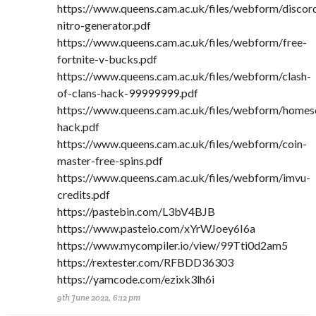
https://www.queens.cam.ac.uk/files/webform/discor
nitro-generator.pdf
https://www.queens.cam.ac.uk/files/webform/free-
fortnite-v-bucks.pdf
https://www.queens.cam.ac.uk/files/webform/clash-
of-clans-hack-99999999.pdf
https://www.queens.cam.ac.uk/files/webform/homes
hack.pdf
https://www.queens.cam.ac.uk/files/webform/coin-
master-free-spins.pdf
https://www.queens.cam.ac.uk/files/webform/imvu-
credits.pdf
https://pastebin.com/L3bV4BJB
https://www.pasteio.com/xYrWJoey6I6a
https://www.mycompiler.io/view/99Tti0d2am5
https://rextester.com/RFBDD36303
https://yamcode.com/ezixk3lh6i
9th June 2022, 6:12 pm