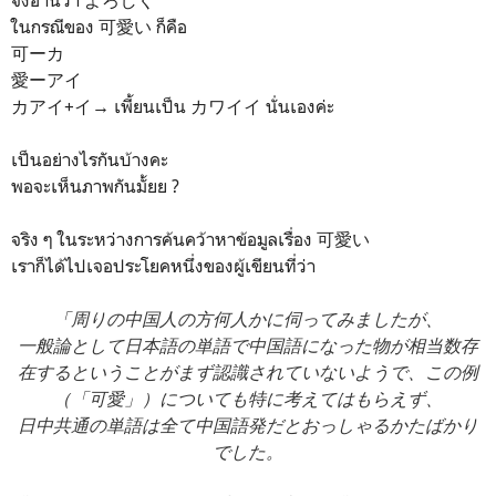
ในกรณีของ 可愛い ก็คือ
可ーカ
愛ーアイ
カアイ+イ→ เพี้ยนเป็น カワイイ นั่นเองค่ะ
เป็นอย่างไรกันบ้างคะ
พอจะเห็นภาพกันมั้ยย ?
จริง ๆ ในระหว่างการค้นคว้าหาข้อมูลเรื่อง 可愛い
เราก็ได้ไปเจอประโยคหนึ่งของผู้เขียนที่ว่า
「
周りの中国人の方何人かに伺ってみましたが、
一般論として日本語の単語で中国語になった物が相当数存
在するということがまず認識されていないようで、この例
（「可愛」）についても特に考えてはもらえず、
日中共通の単語は全て中国語発だとおっしゃるかたばかり
でした。