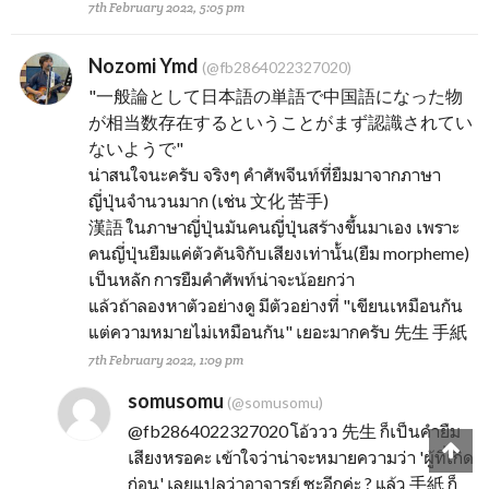
7th February 2022, 5:05 pm
Nozomi Ymd
(@fb2864022327020)
"一般論として日本語の単語で中国語になった物
が相当数存在するということがまず認識されてい
ないようで"
น่าสนใจนะครับ จริงๆ คำศัพจีนท์ที่ยืมมาจากภาษา
ญี่ปุ่นจำนวนมาก (เช่น 文化 苦手)
漢語 ในภาษาญี่ปุ่นมันคนญี่ปุ่นสร้างขึ้นมาเอง เพราะ
คนญี่ปุ่นยืมแค่ตัวคันจิกับเสียงเท่านั้น(ยืม morpheme)
เป็นหลัก การยืมคำศัพท์น่าจะน้อยกว่า
แล้วถ้าลองหาตัวอย่างดู มีตัวอย่างที่ "เขียนเหมือนกัน
แต่ความหมายไม่เหมือนกัน" เยอะมากครับ 先生 手紙
7th February 2022, 1:09 pm
somusomu
(@somusomu)
@fb2864022327020
โอ้ววว 先生 ก็เป็นคำยืม
เสียงหรอคะ เข้าใจว่าน่าจะหมายความว่า 'ผู้ที่เกิด
ก่อน' เลยแปลว่าอาจารย์ ซะอีกค่ะ ? แล้ว 手紙 ก็