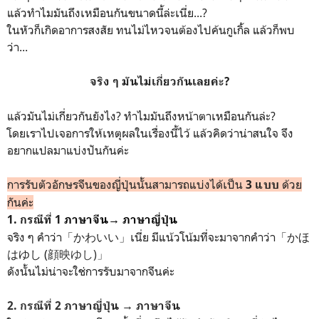
แล้วทำไมมันถึงเหมือนกันขนาดนี้ล่ะเนี่ย...?
ในหัวก็เกิดอาการสงสัย ทนไม่ไหวจนต้องไปค้นกูเกิ้ล แล้วก็พบ
ว่า...
จริง ๆ มันไม่เกี่ยวกันเลยค่ะ?
แล้วมันไม่เกี่ยวกันยังไง? ทำไมมันถึงหน้าตาเหมือนกันล่ะ?
โดยเราไปเจอการให้เหตุผลในเร่ื่องนี้ไว้ แล้วคิดว่าน่าสนใจ จึง
อยากแปลมาแบ่งปันกันค่ะ
การรับตัวอักษรจีนของญี่ปุ่นนั้นสามารถแบ่งได้เป็น
ด้วย
3 แบบ
กันค่ะ
1. กรณีที่ 1
ภาษาจีน→ ภาษาญี่ปุ่น
จริง ๆ คำว่า「かわいい」เนี่ย มีแน้วโน้มที่จะมาจากคำว่า「かほ
はゆし (顔
映ゆし)」
ดังนั้นไม่น่าจะใช่การรับมาจากจีนค่ะ
2. กรณีที่ 2
ภาษาญี่ปุ่น → ภาษาจีน