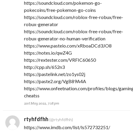
https://soundcloud.com/pokemon-go-
pokecoins/free-pokemon-go-coins
https://soundcloud.com/roblox-free-robux/free-
robux-generator
https://soundcloud.com/roblox-free-robux/free-
robux-generator-no-human-verification
https://www.pasteio.com/xRboaDCd3JO8
https://notes.io/qwZ4G
https://rextester.com/VRFIC60650
http://cpp.sh/652n3
https://pastelink.net/zo1ys02j
https://paste2.org/VgB89A4A
https://www.onfeetnation.com/profiles/blogs/gamin
cheatss
21st May 2022, 7:18 pm
rtyhfdfhh
(@rtyhfdfhh)
https://www.imdb.com/list/ls572732251/