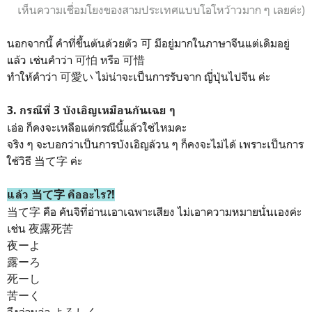
เห็นความเชื่อมโยงของสามประเทศแบบโอโหว้าวมาก ๆ เลยค่ะ)
นอกจากนี้ คำที่ขึ้นต้นด้วยตัว 可 มีอยู่มากในภาษาจีนแต่เดิมอยู่
แล้ว เช่นคำว่า
可怕 หรือ 可惜
ทำให้คำว่า 可愛い ไม่น่าจะเป็นการรับจาก ญี่ปุ่นไปจีน ค่ะ
3. กรณีที่ 3 บังเอิญเหมือนกันเฉย ๆ
เอ่อ ก็คงจะเหลือแต่กรณีนี้แล้วใช่ไหมคะ
จริง ๆ จะบอกว่าเป็นการบังเอิญล้วน ๆ ก็คงจะไม่ได้ เพราะเป็นการ
ใช้วิธี 当て字 ค่ะ
แล้ว 当て字 คืออะไร?!
当て字 คือ คันจิที่อ่านเอาเฉพาะเสียง ไม่เอาความหมายนั่นเองค่ะ
เช่น 夜露死苦
夜ーよ
露ーろ
死ーし
苦ーく
จึงอ่านว่า よろしく