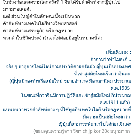
ในช่วงก่อนสงครามโลกครั้งที่ 1 จีนได้รับคำศัพท์จากญี่ปุ่นไป
มากมายเลยค่ะ
แต่! ส่วนใหญ่คำในลักษณะนี้จะเป็นพวก
คำศัพท์ทางเทคโนโลยีทางวิทยศาสตร์
คำศัพท์ทางเศรษฐกิจ หรือ กฎหมาย
พวกคำในชีวิตประจำวันจะไม่ค่อยมีอยู่ในหมวดนี้ค่ะ
เพิ่มเติมเอง :
ถ้าถามว่าทำไมล่ะก็...
จริง ๆ ถ้าดูจากไทม์ไลน์ตามประวัติศาสตร์แล้ว ญี่ปุ่นเป็นประเทศ
ที่เข้าสู่สมัยใหม่เร็วกว่าจีนค่ะ
(ญี่ปุ่นมีกองทัพเรือสมัยใหม่ ขยายอำนาจ มีอาณานิคม ประมาณ
ค.ศ.1905
ในขณะที่กว่าจีนมีการปฏิวัติและเข้าสู่สมัยใหม่ ก็ประมาณ
ค.ศ.1911 แล้ว)
แน่นอนว่าพวกคำศัพท์ต่าง ๆ ที่ใช้พูดถึงเทคโนโลยี หรือกฎหมายที่
มีความเป็นสมัยใหม่กว่า
ญี่ปุ่นก็สามารถพัฒนาไปได้ก่อนจีนค่ะ
(ขอบคุณความรู้จาก วิชา ch jp kor 20c สนุกมากก