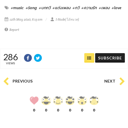
#music
#Song
#บทกวี
#แต่งเพลง
#กวี
#ความรัก
#เพลง
#love
12th May 2020, 6:15 am
I-Nude(ไอ้หนวด)
Report
286
SUBSCRIBE
VIEWS
PREVIOUS
NEXT
0
0
0
0
0
0