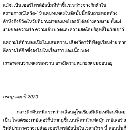
แม้จะเป็นเซอร์ไพรส์อัลบั้มที่ทำขึ้นระหว่างช่วงกักตัวใน
สถานการณ์โควิด-19 แต่บทเพลงในอัลบั้มนี้กลับถ่ายทอดห้วง
คำนึงถึงชีวิตในวัยที่ผ่านมาของเทย์เลอร์ได้อย่างสวยงาม ทั้งแง่
งามของความรัก ความเจ็บปวดและความสดใสบริสุทธิ์ในวัยเยาว์
แต่ภายใต้ทำนองเปียโนแสนหวาน เสียงกีตาร์ที่ฟังดูเรียบง่าย หาก
ตีความให้ลึกซึ้งลงไปในเรื่องราวและเนื้อเพลง
เราอาจพบว่าเพลงรสหวาน อาจมีความหมายรสขมซ่อนอยู่
กรกฎาคม ปี 2020
กลางดึกคืนหนึ่ง ระหว่างเลื่อนดูโซเชียลมีเดียเหมือนที่เคย
เป็น โพสต์ของเทย์เลอร์ก็ปรากฎขึ้นบนฟีดหน้าเฟสบุ๊ก เทย์เลอร์ ส
วิฟต์ประกาศว่าจะปล่อยเซอรไพรส์อัลบั้มในเวลาเร็วๆ นี้ ตอนนั้นก็