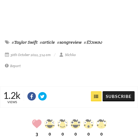
#Taylor Swift
#article
#songreview
#รีวิวเพลง
30th October 2022, 5:14 am
Nichko
Report
1.2k
SUBSCRIBE
VIEWS
3
0
0
0
0
0