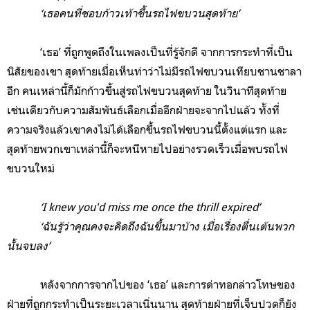
‘เธอคนที่ชอบก้าวเท้าขึ้นรถไฟขบวนสุดท้าย’
‘เธอ’ ที่ถูกพูดถึงในเพลงเป็นที่รู้จักดี จากการกระทำที่เป็น
นิสัยของเขา สุดท้ายเมื่อเห็นท่าว่าไม่มีรถไฟขบวนเทียบชานชาลา
อีก คนเหล่านี้ก็มักก้าวขึ้นสู่รถไฟขบวนสุดท้าย ในวินาทีสุดท้าย
เช่นเดียวกับความสัมพันธ์เลือกเมื่ออีกฝ่ายจะจากไปแล้ว ทั้งที่
ความจริงแล้วเขาคงไม่ได้เลือกขึ้นรถไฟขบวนนี้ตั้งแต่แรก และ
สุดท้ายพวกเขาเหล่านี้ก็จะหนีหายไปอย่างรวดเร็วเมื่อพบรถไฟ
ขบวนใหม่
‘I knew you'd miss me once the thrill expired’
‘ฉันรู้ว่าคุณคงจะคิดถึงฉันขึ้นมาบ้าง เมื่อเรื่องตื่นเต้นพวก
นั้นจบลง’
หลังจากการจากไปของ ‘เธอ’ และการด่าทอกล่าวโทษของ
ฝ่ายที่ถูกกระทำเป็นระยะเวลาเนิ่นนาน สุดท้ายฝ่ายที่เจ็บปวดก็ยัง