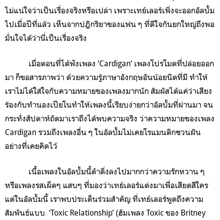
ไม่แน่ใจว่าเป็นเรื่องจริงหรือเปล่า เพราะเทย์เลอร์เพิ่งจะออกอัลบั้ม
ไปเมื่อปีที่แล้ว เห็นจากปฎิกริยาของแฟน ๆ ที่ดีใจกันยกใหญ่ถึงพอ
มั่นใจได้ว่านี่เป็นเรื่องจริง
เมื่อตอนที่ได้ฟังเพลง ‘Cardigan’ เพลงโปรโมตที่ปล่อยออก
มา ก็ขอสารภาพว่า ด้วยความรู้ภาษาอังกฤษอันน้อยนิดที่มี ทำให้
เราไม่ได้ใส่ใจกับความหมายของเพลงมากนัก สัมผัสได้แค่ว่าเสียง
ร้องกับทำนองเปียโนทำให้เพลงนี้เรียบง่ายกว่าอัลบั้มที่ผ่านมา จน
กระทั่งสัปดาห์ถัดมาเราถึงได้พบความจริง ว่าความหมายของเพลง
Cardigan รวมถึงเพลงอื่น ๆ ในอัลบั้มไม่เคยโรแมนติกชวนฝัน
อย่างที่เคยคิดไว้
เนื้อเพลงในอัลบั้มนี้ดำดิ่งลงไปมากกว่าความรักหวาน ๆ
หรือเพลงรสเผ็ดๆ แสบๆ ที่มองว่าเทย์เลอร์แต่งมาเพื่อเสียดสีใคร
แต่ในอัลบั้มนี้ เราพบประเด็นร่วมสำคัญ ที่เทย์เลอร์พูดถึงความ
สัมพันธ์แบบ ‘Toxic Relationship’ (ฮัมเพลง Toxic ของ Britney