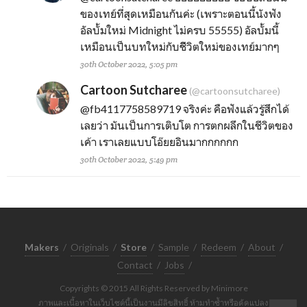
ของเทย์ที่สุดเหมือนกันค่ะ (เพราะตอนนี้นังฟัง
อัลบั้มใหม่ Midnight ไม่ครบ 55555) อัลบั้มนี้
เหมือนเป็นบทใหม่กับชีิวิตใหม่ของเทย์มากๆ
30th October 2022, 5:05 pm
Cartoon Sutcharee
(@cartoonsutcharee)
@fb4117758589719
จริงค่ะ คือฟังแล้วรู้สึกได้
เลยว่า มันเป็นการเติบโต การตกผลึกในชีวิตของ
เค้า เราเลยแบบโอ๊ยยอินมากกกกกก
30th October 2022, 5:49 pm
Makers
/
Originals
/
Store
/
Sample
/
Redeem
/
About
/
Contact
/
Jobs
/
Copyrights © 2015 All Rights Reserved by Minimore
ภาพและเนื้อหาในเว็บไซต์นี้เป็นงานมีลิขสิทธิ์ ห้ามทำซ้ำหรือดัดแปลง