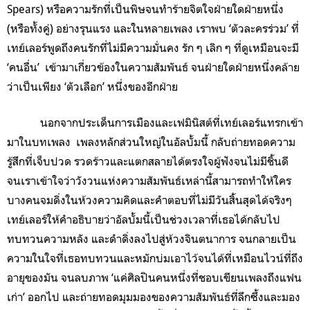
Spears) หรือความรักที่เป็นพิษจนทำร้ายจิตใจฝ่ายใดฝ่ายหนึ่ง
(หรือทั้งคู่) อย่างรุนแรง และในหลายเพลง เราพบ ‘ตัวละครร่วม’ ที่
เทย์เลอร์พูดถึงคนรักที่ไม่มีความมั่นคง รัก ๆ เลิก ๆ ที่ดูเหมือนจะมี
‘คนอื่น’ เข้ามาเกี่ยวข้องในความสัมพันธ์ จนฝ่ายใดฝ่ายหนึ่งคล้าย
ว่าเป็นเพียง ‘ตัวเลือก’ หนึ่งของอีกฝ่าย
นอกจากประเด็นการเมืองและเฟมินิสต์ที่เทย์เลอร์แทรกเข้า
มาในบทเพลง เพลงหลักส่วนใหญ่ในอัลบั้มนี้ กลับถ่ายทอดความ
รู้สึกที่เจ็บปวด รวดร้าวและแตกสลายได้ตรงใจผู้ฟังจนไม่มีชิ้นดี
จนเราเข้าใจว่าวังวนแห่งความสัมพันธ์เหล่านี้สามารถทำให้ใคร
บางคนจมดิ่งในห้วงความคิดและคำตอบที่ไม่มีวันสิ้นสุดได้จริงๆ
เทย์เลอร์ให้คำอธิบายว่าอัลบั้มนี้เป็นช่วงเวลาที่เธอได้กลับไป
ทบทวนความหลัง และดำดิ่งลงไปสู่ห้วงจินตนาการ จนกลายเป็น
ความในใจที่เธอทบทวนและหมักบ่มเอาไว้จนได้ที่เหมือนไวน์ที่ถึง
อายุของมัน จนลบภาพ ‘แค่ศิลปินคนหนึ่งที่ชอบเขียนเพลงถึงแฟน
เก่า’ ออกไป และถ่ายทอดมุมมองของความสัมพันธ์ที่ลึกซึ้งและมอง