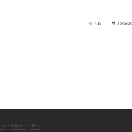
4.1k
30/06/2
out
/
Contact
/
Jobs
/