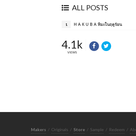
ALL POSTS
H A K U B A หิมะในฤดูร้อน
1
4.1k
VIEWS
Makers
/
Originals
/
Store
/
Sample
/
Redeem
/
Ab