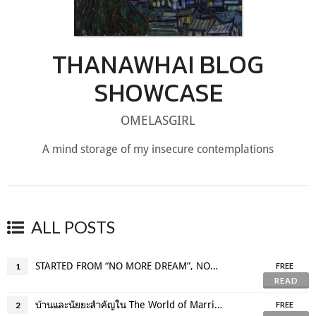
THANAWHAI BLOG
SHOWCASE
OMELASGIRL
A mind storage of my insecure contemplations
ALL POSTS
STARTED FROM “NO MORE DREAM”, NOW BTS IS HERE (LIVIN’ IN AMERICAN DREAM)
1
FREE
READ
บ้านและนัยยะสำคัญใน The World of Married Couple ในวันที่ Home is not where the heart is
2
FREE