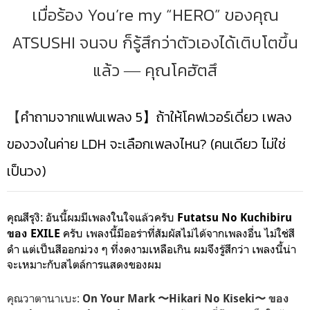
เมื่อร้อง You’re my “HERO” ของคุณ
ATSUSHI จนจบ ก็รู้สึกว่าตัวเองได้เติบโตขึ้น
แล้ว ― คุณโคฮัตสึ
【
คำถามจากแฟนเพลง 5】ถ้าให้โคฟเวอร์เดี่ยว เพลง
ของวงในค่าย LDH จะเลือกเพลงไหน? (คนเดียว ไม่ใช่
เป็นวง)
คุณสึรุงิ: อันนี้ผมมีเพลงในใจแล้วครับ
Futatsu No Kuchibiru
ครับ เพลงนี้มีออร่าที่สัมผัสไม่ได้จากเพลงอื่น ไม่ใช่สี
ของ EXILE
ดำ แต่เป็นสีออกม่วง ๆ ที่งดงามเหลือเกิน ผมจึงรู้สึกว่า เพลงนี้น่า
จะเหมาะกับสไตล์การแสดงของผม
คุณวาตานาเบะ:
On Your Mark 〜Hikari No Kiseki〜 ของ