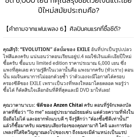
ซีดี 6,000 เยน ที่คุณสึรุงิซื้อด้วยเงินแต๊ะเอีย
ปีใหม่สมัยประถมคือ?
【คำถามจากแฟนเพลง 6】ศิลปินคนแรกที่ซื้อซีดี?
คุณสึรุงิ:
อันที่ปกเป็นรูปเปลว
“
EVOLUTION” อัลบั้มของ EXILE
ไฟสีแดงครับ แน่นอนว่าตอนเรียนอยู่ป.4 ผมใช้เงินแต๊ะเอียปีใหม่
ซื้อครับ ซื้อแบบ limited edition ราคาประมาณ 6,000 เยน ซึ่ง
แพงที่สุดเลย ความรู้สึกในเวลานั้นคือ แพงมากครับ (หัวเราะ) ตอน
นั้น ผมจินตนาการไม่ออกด้วยซ้ำ ว่าตัวเองจะมีโอกาสได้ครอบ
ครองซีดีของ EXILE เพราะเป็นวงที่หลงใหลมาโดยตลอด พอรู้ว่า
ซื้อได้ ก็ตัดสินใจเลือกอันที่ดีที่สุดและมี DVD มาให้เลย!
คุณวาตานาเบะ:
ครับ ตอนที่รู้จักเพลงบัล
ซีดีของ Anzen Chitai
ลาดที่ชื่อว่า “To me” ผมอยู่ประมาณมัธยมต้น แต่ด้วยความที่ฟังใน
มือถือไม่ได้ และอยากฟังแบบดี ๆ จึงรู้สึกว่า “ต้องซื้อซีดีเท่านั้น!”
แล้วก็ซื้อมาครับ ผมชอบเสียงร้องของคุณทามากิ โคจิ และการร้อง
เพลงที่ใส่จิตวิญญาณลงไปของเขา ถึงผมจะมีตำแหน่งเป็นแรป