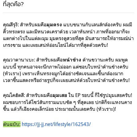
ที่สุดคือ?
คุณสึรุงิ: สำหรับผมคือ
แบบขนานกับเลนส์กล้องครับ ผมมี
มุมตรง
คิ้วทรงตรง และมีหนวดเคราด้วย เวลาหันหน้า ภาพที่ออกมาก็จะ
แตกต่างไปในแต่ละมุม มุมตรงดูสวยที่สุด มันสามารถให้อารมณ์น่า
เกรงขาม และเผยเสน่ห์อ่อนโยน์ได้มากที่สุดด้วยครับ!
คุณวาตานาเบะ: สำหรับผมคือ
ด้านขวานะครับ ผมพูด
หน้าข้าง
แบบนี้ ทุกคนอาจจะนึกภาพไม่ออก แต่ชอบใบหน้าด้านข้างครับ
(หัวเราะ) เพราะเห็นทรงจมูกได้อย่างชัดเจนและขึ้นกล้องมาก
เวลาขึ้นแสดงหรือถ่ายรูปก็จะเผยเสน่ห์ด้วยใบหน้าด้านข้างครับ!
คุณโคฮัตสึ: สำหรับผมคือ
ใน EP รอบนี้ ก็ใช้รูปมุมเสยครับ!
มุมเสย
ผมชอบการได้โชว์สันกรามแบบชัด ๆ ที่สุดเลย ปกติก็จะแหงนคาง
ขึ้น แล้วก็เอียงคอเล็กน้อย ประมาณนั้นเลยครับ (หัวเราะ)!
ต้นฉบับ:
https://jj-jj.net/lifestyle/162543/