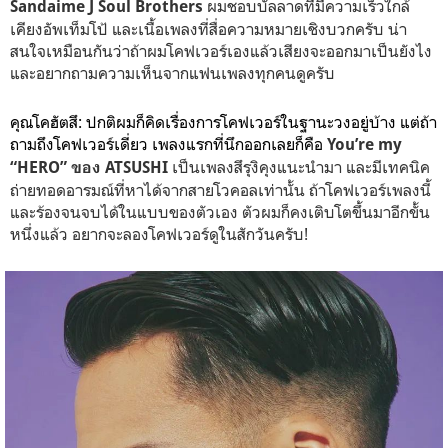
ผมชอบบัลลาดที่มีความเร็วใกล้
Sandaime J Soul Brothers
เคียงอัพเท็มโป้ และเนื้อเพลงที่สื่อความหมายเชิงบวกครับ น่า
สนใจเหมือนกันว่าถ้าผมโคฟเวอร์เองแล้วเสียงจะออกมาเป็นยังไง
และอยากถามความเห็นจากแฟนเพลงทุกคนดูครับ
คุณโคฮัตสึ: ปกติผมก็คิดเรื่องการโคฟเวอร์ในฐานะวงอยู่บ้าง แต่ถ้า
ถามถึงโคฟเวอร์เดี่ยว เพลงแรกที่นึกออกเลยก็คือ
You’re my
เป็นเพลงสึรุงิคุงแนะนำมา และมีเทคนิค
“HERO” ของ ATSUSHI
ถ่ายทอดอารมณ์ที่หาได้จากสายโวคอลเท่านั้น ถ้าโคฟเวอร์เพลงนี้
และร้องจนจบได้ในแบบของตัวเอง ตัวผมก็คงเติบโตขึ้นมาอีกขั้น
หนึ่งแล้ว อยากจะลองโคฟเวอร์ดูในสักวันครับ!