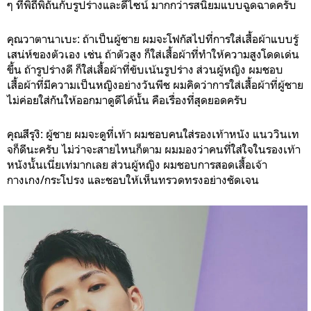
ๆ ที่พิถีพิถันกับรูปร่างและดีไซน์ มากกว่ารสนิยมแบบฉูดฉาดครับ
คุณวาตานาเบะ: ถ้าเป็นผู้ชาย ผมจะโฟกัสไปที่การใส่เสื้อผ้าแบบรู้
เสน่ห์ของตัวเอง เช่น ถ้าตัวสูง ก็ใส่เสื้อผ้าที่ทำให้ความสูงโดดเด่น
ขึ้น ถ้ารูปร่างดี ก็ใส่เสื้อผ้าที่ขับเน้นรูปร่าง ส่วนผู้หญิง ผมชอบ
เสื้อผ้าที่มีความเป็นหญิงอย่างวันพีช ผมคิดว่าการใส่เสื้อผ้าที่ผู้ชาย
ไม่ค่อยใส่กันให้ออกมาดูดีได้นั้น คือเรื่องที่สุดยอดครับ
คุณสึรุงิ: ผู้ชาย ผมจะดูที่เท้า ผมชอบคนใส่รองเท้าหนัง แนววินเท
จก็ดีนะครับ ไม่ว่าจะสายไหนก็ตาม ผมมองว่าคนที่ใส่ใจในรองเท้า
หนังนั้นเนี่ยเท่มากเลย ส่วนผู้หญิง ผมชอบการสอดเสื้อเจ้า
กางเกง/กระโปรง และชอบให้เห็นทรวดทรงอย่างชัดเจน