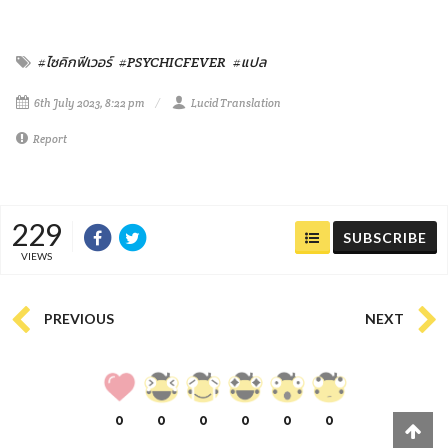
#ไซคิกฟีเวอร์
#PSYCHICFEVER
#แปล
6th July 2023, 8:22 pm
Lucid Translation
Report
229
SUBSCRIBE
VIEWS
PREVIOUS
NEXT
0
0
0
0
0
0