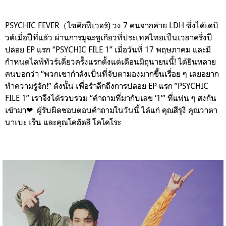
PSYCHIC FEVER（ไซคิกฟีเวอร์)
วง 7 คนจากค่าย LDH ซึ่งได้เดบิ
วต์เมื่อปีที่แล้ว ผ่านการมูฉะชูเกียวที่ประเทศไทยเป็นเวลาครึ่งปี
ปล่อย EP แรก “PSYCHIC FILE 1” เมื่อวันที่ 17 พฤษภาคม และมี
กำหนดไลฟ์ทัวร์เดี่ยวครั้งแรกตั้งแต่เดือนมิถุนายนนี้! ได้ยินหลาย
คนบอกว่า “พวกเขากำลังเป็นที่จับตามองมากขึ้นเรื่อย ๆ เลยอยาก
ทำความรู้จัก!” ดังนั้น เพื่อรำลึกถึงการปล่อย EP แรก ”PSYCHIC
FILE 1” เราจึงได้รวบรวม “คำถามที่มากับเลข ‘1’” ที่แฟน ๆ ส่งกัน
เข้ามา❤︎ ผู้รับผิดชอบตอบคำถามในวันนี้ ได้แก่ คุณสึรุงิ คุณวาตา
นาเบะ เร็น และคุณโคฮัตสึ โคโคโระ