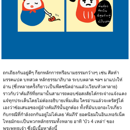
ถกเถียงกันอยู่ดีๆ ก็ยกหลักการหรือนามธรรมกว้างๆ เช่น ศีลห้า
มรรคแปด บทสวด หลักธรรมาภิบาล ระบบตลาด ฯลฯ มาแปะให้
อ่าน (ซึ่งหลายครั้งก็ยาวเป็นพืดชนิดอ่านแล้วเวียนหัวตาลาย)
ราวกับว่าคัมภีร์ที่ยกมานั้นสามารถตอบข้อสงสัยได้กระจ่างแจ้งแดง
แจ๋ทุกประเด็นโดยไม่ต้องอธิบายเพิ่มเติม ใครอ่านแล้วจะตรัสรู้ได้
เองว่าข้อเสนอของผู้อ้างคัมภีร์นั้นถูกต้อง ทั้งที่มันบอกอะไรเกี่ยว
กับกรณีที่กำลังถกกันอยู่ไม่ได้เลย ‘คัมภีร์’ ยอดนิยมในอินเทอร์เน็ต
ไทยมักจะเป็นพวกหลักธรรมทั้งหลาย อาทิ ‘บัว 4 เหล่า’ ของ
พระพุทธเจ้า ซึ่งมีเนื้อหาดังนี้