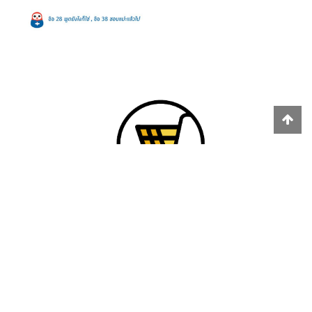
#trollway
# salmonbooks
# sarinee
# teepagorn
# culture