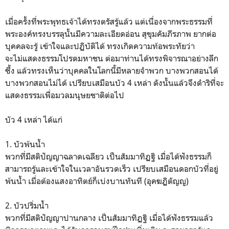
เมื่อครั้งที่พระพุทธเจ้าได้ทรงตรัสรู้แล้ว แต่เนื่องจากพระธรรมที่
พระองค์ทรงบรรลุนั้นมีความละเอียดอ่อน สุขุมคัมภีรภาพ ยากต่อ
บุคคลจะรู้ เข้าใจและปฏิบัติได้ ทรงเกิดความท้อพระทัยว่า
จะไม่แสดงธรรมโปรดมหาชน ต่อมาท่านได้ทรงพิจารณาอย่างลึก
ซึ้ง แล้วทรงเห็นว่าบุคคลในโลกนี้มีหลายจำพวก บางพวกสอนได้
บางพวกสอนไม่ได้ เปรียบเสมือนบัว 4 เหล่า ดังนั้นแล้วจึงดำริที่จะ
แสดงธรรมเพื่อมวลมนุษยชาติต่อไป
บัว 4 เหล่า ได้แก่
1. บัวพ้นน้ำ
พวกที่มีสติปัญญาฉลาดเฉลียว เป็นสัมมาทิฏฐิ เมื่อได้ฟังธรรมก็
สามารถรู้และเข้าใจในเวลาอันรวดเร็ว เปรียบเสมือนดอกบัวที่อยู่
พ้นน้ำ เมื่อต้องแสงอาทิตย์ก็เบ่งบานทันที (อุคฆฏิตัญญู)
2. บัวปริ่มน้ำ
พวกที่มีสติปัญญาปานกลาง เป็นสัมมาทิฏฐิ เมื่อได้ฟังธรรมแล้ว