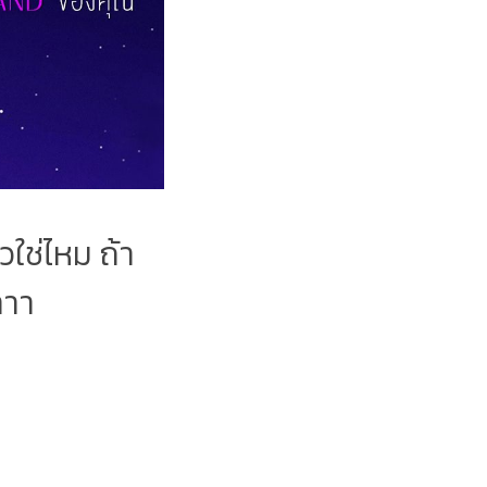
ใช่ไหม ถ้า
าาา