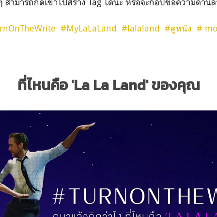
 ๆ สามารถกดเข้าไปสร้าง Tag ได้นะ หรือจะก็อปข้อความด้านล่าง
rnOnTheWrite
#MyLaLaLand
#lalaland
#ดูหนัง
# mo
ที่ไหนคือ 'La La Land' ของคุณ