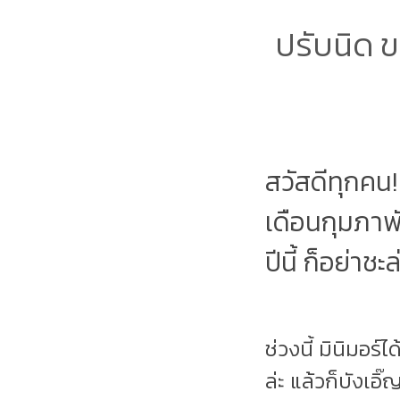
ปรับนิด ข
สวัสดีทุกคน! 
เดือนกุมภาพ
ปีนี้ ก็อย่าช
ช่วงนี้ มินิมอร
ล่ะ แล้วก็บังเอิ