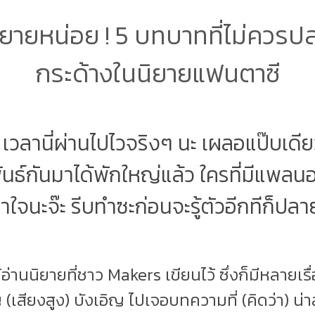
ยายหน่อย ! 5 บทบาทที่ไม่ควรปล
กระด้างในนิยายแฟนตาซี
เวลานี่ผ่านไปไวจริงๆ นะ เผลอแป๊บเดียว 
ันธ์กันมาได้พักใหญ่แล้ว ใครที่มีแพลน
ะล่าใจนะจ๊ะ รีบทำซะก่อนจะรู้ตัวอีกทีก็ปลา
์ได้อ่านนิยายที่ชาว Makers เขียนไว้ ซึ่งก็มีหลาย
๊ญ (เสียงสูง) บังเอิญ ไปเจอบทความที่ (คิดว่า) น