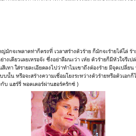
ญ่มักจะพลาดท่าก็ตรงที่ เวลาสร้างตัวร้าย ก็มักจะร้ายได้โล่ 
อย่างเดียวเลยเหรอจ๊ะ ซึ่งอย่าลืมนะว่า เห้ย ตัวร้ายก็มีหัวใจรึเป
สีเทา ใส่รายละเอียดลงไปว่าทำไมเขาถึงต้องร้าย มีจุดเปลี่ยน หร
นั้น หรือจะสร้างความเชื่อมโยงระหว่างตัวร้ายหรือตัวเอกก็ไ
งกับ แฮร์รี่ พอตเตอร์ผ่านฮอร์ครักซ์ )