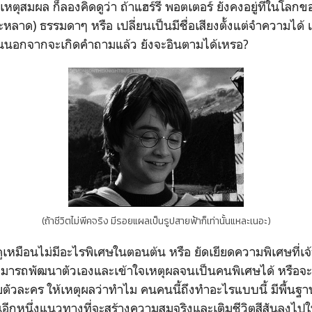
หตุสมผล ก็ลองคิดดูว่า ถ้าแฮร์รี่ พอตเตอร์ ยังคงอยู่ที่ในโลกของ
หลาด) ธรรมดาๆ หรือ เปลี่ยนเป็นมีชื่อเสียงตั้งแต่จำความได้
านนอกจากจะเกิดคำถามแล้ว ยังจะอินตามได้เหรอ?
(ถ้าชีวิตไม่พีคจริง มีรอยแผลเป็นรูปสายฟ้าก็เท่านั้นแหละเนอะ)
ูเหมือนไม่มีอะไรพิเศษในตอนต้น หรือ ยัดเยียดความพิเศษที่เจ้
นสามารถพัฒนาตัวเองและเข้าใจเหตุผลจนเป็นคนพิเศษได้ หรื
ตัวละคร ให้เหตุผลว่าทำไม คนคนนี้ถึงทำอะไรแบบนี้ มีพื้
็นอีกหนึ่งแนวทางที่จะสร้างความสมจริงและเติมชีวิตสีสันลงไป