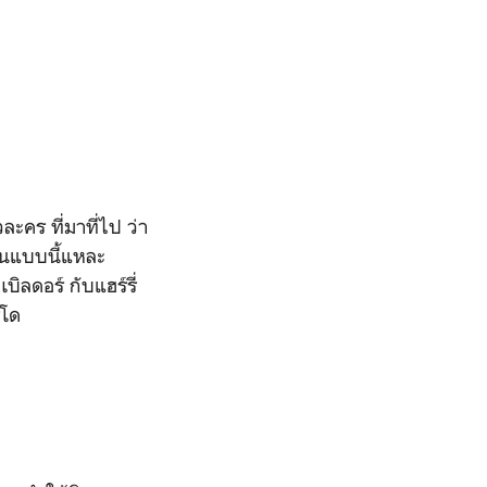
ะคร ที่มาที่ไป ว่า
าคนแบบนี้แหละ
ิลดอร์ กับแฮร์รี่
รโด