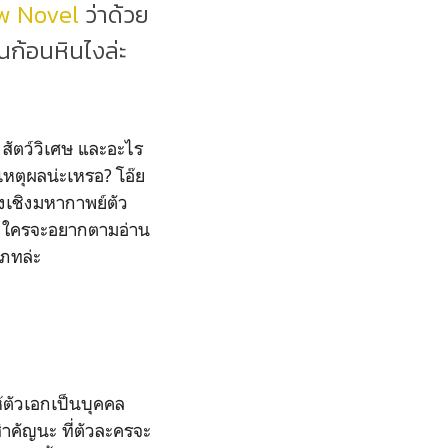
w Novel
ว่าด้วย
นก้อนหินไงล่ะ
สัตว์วิเศษ และอะไร
 เหตุผลน่ะเหรอ? โอ๊ย
องเชิงมหากาพย์ตัว
ดา ใครจะอยากตามอ่าน
เภทล่ะ
ห้ตัวเอกเป็นบุคคล
ำคัญนะ ที่ตัวละครจะ