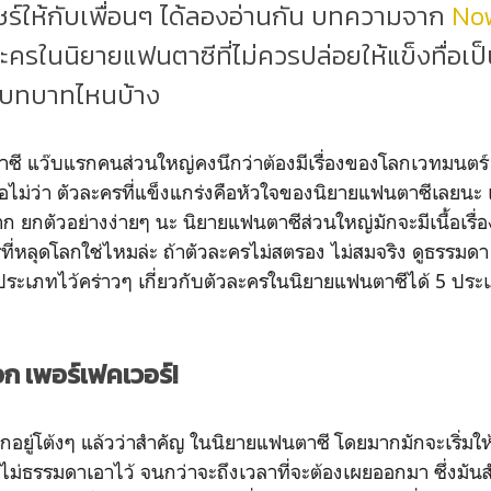
ร์ให้กับเพื่อนๆ ได้ลองอ่านกัน บทความจาก
No
ละครในนิยายแฟนตาซีที่ไม่ควรปล่อยให้แข็งทื่อเป็
มีบทบาทไหนบ้าง
าซี แว๊บแรกคนส่วนใหญ่คงนึกว่าต้องมีเรื่องของโลกเวทมนตร์ 
้หรือไม่ว่า ตัวละครที่แข็งแกร่งคือหัวใจของนิยายแฟนตาซีเลยนะ
 ยกตัวอย่างง่ายๆ นะ นิยายแฟนตาซีส่วนใหญ่มักจะมีเนื้อเรื่
ี่หลุดโลกใช่ไหมล่ะ ถ้าตัวละครไม่สตรอง ไม่สมจริง ดูธรรม
ระเภทไว้คร่าวๆ เกี่ยวกับตัวละครในนิยายแฟนตาซีได้ 5 ประ
อก เพอร์เฟคเวอร์!
็บอกอยู่โต้งๆ แล้วว่าสำคัญ ในนิยายแฟนตาซี โดยมากมักจะเริ่มใ
ไม่ธรรมดาเอาไว้ จนกว่าจะถึงเวลาที่จะต้องเผยออกมา ซึ่งมันส