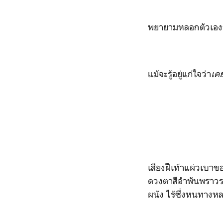
พยายามหลอกตัวเองว
แม้จะรู้อยู่แก่ใจว่า
เค
เสียงฝีเท้าแผ่วเบา
ดวงตาสีอำพันพราวร
ผนัง ไร้ซึ่งหนทางห