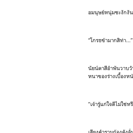
อมนุษย์หนุ่มชะงักงัน 
“
โกรธข้าม
ากสิท่า...
”
นัยน์ตาสีอำพันวาบวั
หนาของร่างเบื้องหน
“
เจ้ารู้แก่ใจดีไม่ใช่ห
เสียงคำรามก้องดังลั