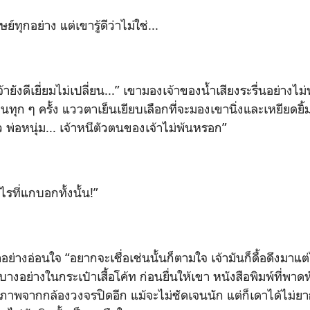
ย์ทุกอย่าง แต่เขารู้ดีว่าไม่ใช่...
ยังดีเยี่ยมไม่เปลี่ยน...
”
เขามองเจ้าของน้ำเสียงระรื่นอย่างไม่พ
นทุก ๆ ครั้ง แววตาเย็นเยียบเลือกที่จะมองเขานิ่งและเหยียดยิ
ว พ่อหนุ่ม... เจ้าหนีตัวตนของเจ้าไม่พ้นหรอก
”
ไรที่แกบอกทั้งนั้น
!”
าอย่างอ่อนใจ
“
อยากจะเชื่อเช่นนั้นก็ตามใจ เจ้ามันก็ดื้อดึงมาแ
อย่างในกระเป๋าเสื้อโค้ท ก่อนยื่นให้เขา หนังสือพิมพ์ที่พาดห
ภาพจากกล้องวงจรปิดอีก แม้จะไม่ชัดเจนนัก แต่ก็เดาได้ไม่ยา