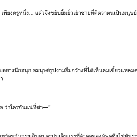
เพียงครู่หนึ่ง... แล้วจึงขยับยิ้มยั่วเย้าชายที่คิดว่าตนเป็นมนุษย์
บอย่างนึกสนุก อมนุษย์รูปงามยิ้มกว้างที่ได้เห็นคมเขี้ยวแหล
้า
รือ ว่าใครกันแน่ที่ฆ่า
—”
่นพร้อมกับกรงเล็บคมตะปบเต็มแรงที่ลำคอของผู้พูดซึ่งไม่ทันระ