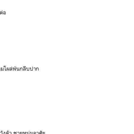
ต่อ
มคมโผล่พ้นกลีบปาก
วังตัว ชายหนุ่มอาศัย