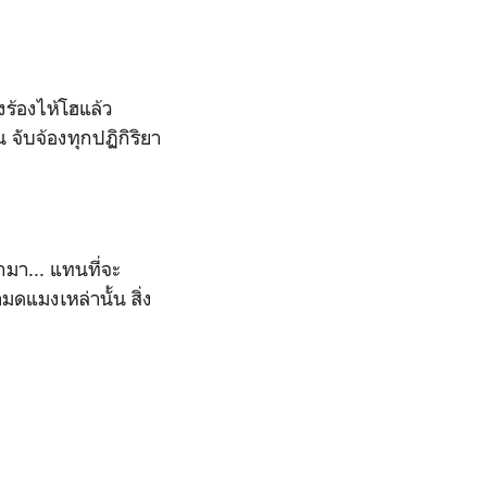
งร้องไห้โฮแล้ว
น จับจ้องทุกปฏิกิริยา
กมา... แทนที่จะ
มดแมงเหล่านั้น สิ่ง