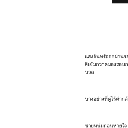
แสงจันทร์ลอดผ่านรอย
สีเข้มกวาดมองรอบกา
นวล
บางอย่างที่ดูไร้ค่าก
ชายหนุ่มถอนหายใจ พ