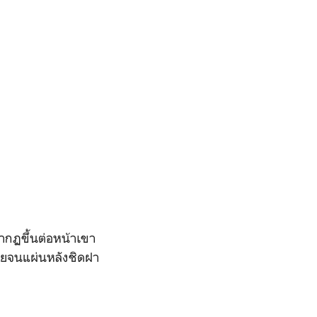
ากฏขึ้นต่อหน้าเขา
อยจนแผ่นหลังชิดฝา