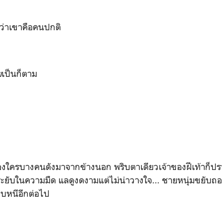
่าเขาคือคนปกติ
ย
เป็นก็ตาม
ของใครบางคนดังมาจากข้างนอก พริบตาเดียวเจ้าของฝีเท้าก็ปร
ะยับในความมืด แลดูงดงามแต่ไม่น่าวางใจ... ชายหนุ่มขยับถ
ลบหนีอีกต่อไป