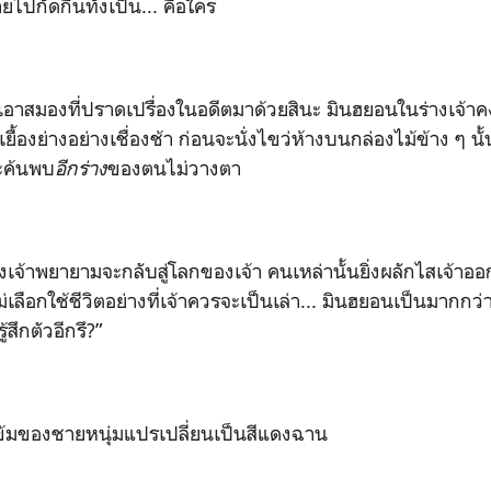
ายไปกัดกินทั้งเป็น... คือใคร
ด้เอาสมองที่ปราดเปรื่องในอดีตมาด้วยสินะ มินฮยอนในร่างเจ้าค
เยื้องย่างอย่างเชื่องช้า ก่อนจะนั่งไขว่ห้างบนกล่องไม้ข้าง ๆ นั้
จะค้นพบ
อีกร่าง
ของตนไม่วางตา
่งเจ้าพยายามจะกลับสู่โลกของเจ้า คนเหล่านั้นยิ่งผลักไสเจ้าออ
เลือกใช้ชีวิตอย่างที่เจ้าควรจะเป็นเล่า... มินฮยอนเป็นมากกว่า
ู้สึกตัวอีกรึ?
”
ข้มของชายหนุ่มแปรเปลี่ยนเป็นสีแดงฉาน