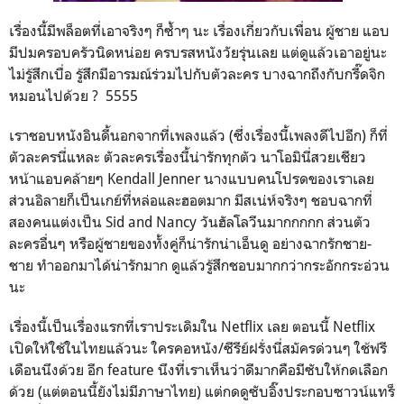
เรื่องนี้มีพล็อตที่เอาจริงๆ ก็ซ้ำๆ นะ เรื่องเกี่ยวกับเพื่อน ผู้ชาย แอบ
มีปมครอบครัวนิดหน่อย ครบรสหนังวัยรุ่นเลย แต่ดูแล้วเอาอยู่นะ
ไม่รู้สึกเบื่อ รู้สึกมีอารมณ์ร่วมไปกับตัวละคร บางฉากถึงกับกรี๊ดจิก
หมอนไปด้วย ? 5555
เราชอบหนังอินดี้นอกจากที่เพลงแล้ว (ซึ่งเรื่องนี้เพลงดีไปอีก) ก็ที่
ตัวละครนี่แหละ ตัวละครเรื่องนี้น่ารักทุกตัว นาโอมินี่สวยเชียว
หน้าแอบคล้ายๆ Kendall Jenner นางแบบคนโปรดของเราเลย
ส่วนอิลายก็เป็นเกย์ที่หล่อและฮอตมาก มีสเน่ห์จริงๆ ชอบฉากที่
สองคนแต่งเป็น Sid and Nancy วันฮัลโลวีนมากกกกก ส่วนตัว
ละครอื่นๆ หรือผู้ชายของทั้งคู่ก็น่ารักน่าเอ็นดู อย่างฉากรักชาย-
ชาย ทำออกมาได้น่ารักมาก ดูแล้วรู้สึกชอบมากกว่ากระอักกระอ่วน
นะ
เรื่องนี้เป็นเรื่องแรกที่เราประเดิมใน Netflix เลย ตอนนี้ Netflix
เปิดให้ใช้ในไทยแล้วนะ ใครคอหนัง/ซีรีย์ฝรั่งนี่สมัครด่วนๆ ใช้ฟรี
เดือนนึงด้วย อีก feature นึงที่เราเห็นว่าดีมากคือมีซับให้กดเลือก
ด้วย (แต่ตอนนี้ยังไม่มีภาษาไทย) แต่กดดูซับอิ๊งประกอบซาวน์แทร็