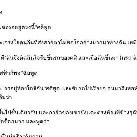
ูด
ผมจะรออยู่ตรงนี้”ศศิพูด
ราะเกรงใจคนอื่นที่ส่งสายตาไม่พอใจอย่างมากมาทางฉัน เหม
กที’ฉันจึงตัดสินใจรีบขึ้นรถของศศิ และเมื่อฉันขึ้นมาในรถ ฉ
ไฟฟ้าก็พอ”ฉันพูด
 เราอยู่ห้องใกล้กัน”ศศิพูด
และขับรถไปเรื่อยๆ จนมาถึงหอพักท
ดิมว่า
ึ้นไปชั้นเดียวกัน และการ์ดของเขายังแตะตรงห้องที่ข้างๆฉั
ู้สึกช็อกมาก และพูดว่า
คนใหม่หรือ”ฉันถาม