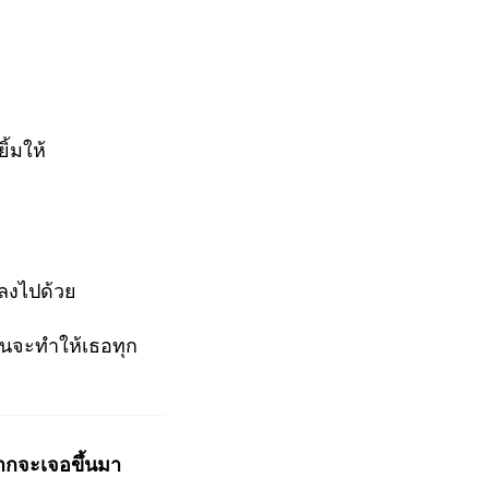
ิ้มให้
เพลงไปด้วย
ันจะทำให้เธอทุก
ยากจะเจอขึ้นมา