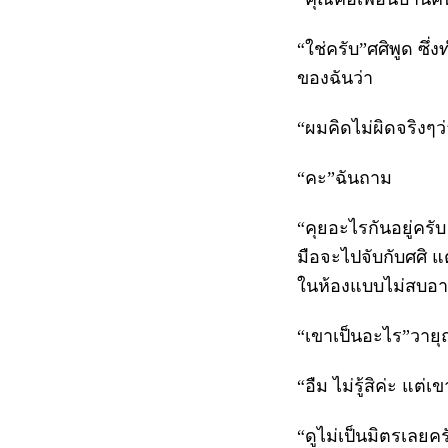
“ใช่ครับ”ศศิพูด ซึ
ของฉันว่า
“ผมคิดไม่ผิดจริงๆว
“คะ”ฉันถาม
“คุยอะไรกันอยู่ครับ
มือจะไปจับกับศศิ แ
ในห้องแบบไม่สบอาร
“เขาเป็นอะไร”วายุ
“อืม ไม่รู้สิค่ะ แต่
“ดูไม่เป็นมิตรเลยคร