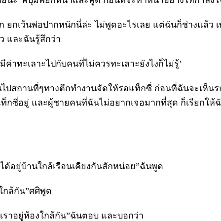
ยนะ”พี่บุ๋มพยักหน้าและพูด ก่อนที่จะทำหน้าอย่างให้กำลังใ
ยกเว้นพ่อปากหนักนี่ล่ะ ไม่พูดอะไรเลย แต่ฉันก็ช่างแล้ว เพ
ว และฉันรู้สึกว่า
่มีค่าทะเลาะไปกับคนที่ไม่ควรทะเลาะยังไงก็ไม่รู้’
นไปสถานที่ๆทางตึกทำงานจัดให้รอแท็กซี่ ก่อนที่ฉันจะเห็นร
กซี่อยู่ และผู้ชายคนที่ฉันไม่อยากเจอมากที่สุด ก็เรียกให้ฉ
่ได้อยู่บ้านใกล้เรือนเคียงกันสักหน่อย”ฉันพูด
งใกล้กัน”ศศิพูด
า เราอยู่ห้องใกล้กัน”ฉันตอบ และบอกว่า