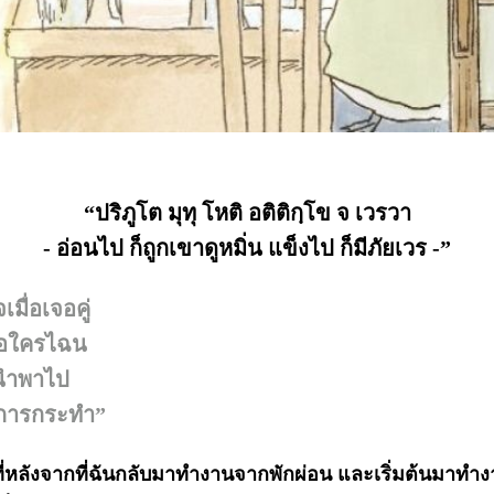
“ปริภูโต มุทุ โหติ อติติกฺโข จ เวรวา
- อ่อนไป ก็ถูกเขาดูหมิ่น แข็งไป ก็มีภัยเวร -”
ื่อเจอคู่
กคือใครไฉน
่นำพาไป
่อการกระทำ”
ี่หลังจากที่ฉันกลับมาทำงานจากพักผ่อน และเริ่มต้นมาทำง