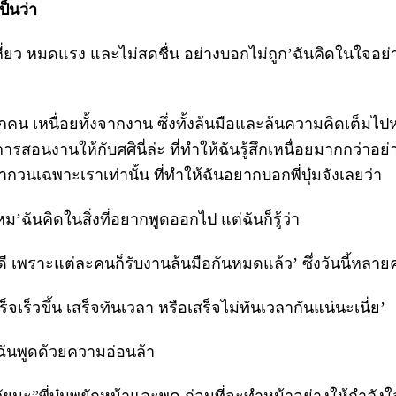
ป็นว่า
เหี่ยว หมดแรง และไม่สดชื่น อย่างบอกไม่ถูก’ฉันคิดในใจอย่
ากคน เหนื่อยทั้งจากงาน ซึ่งทั้งล้นมือและล้นความคิดเต็ม
การสอนงานให้กับศศินี่ล่ะ ที่ทำให้ฉันรู้สึกเหนื่อยมากกว่าอย่
ากวนเฉพาะเราเท่านั้น ที่ทำให้ฉันอยากบอกพี่บุ๋มจังเลยว่า
ม’ฉันคิดในสิ่งที่อยากพูดออกไป แต่ฉันก็รู้ว่า
ดี เพราะแต่ละคนก็รับงานล้นมือกันหมดแล้ว’ ซึ่งวันนี้หลายคร
จเร็วขึ้น เสร็จทันเวลา หรือเสร็จไม่ทันเวลากันแน่นะเนี่ย’
”ฉันพูดด้วยความอ่อนล้า