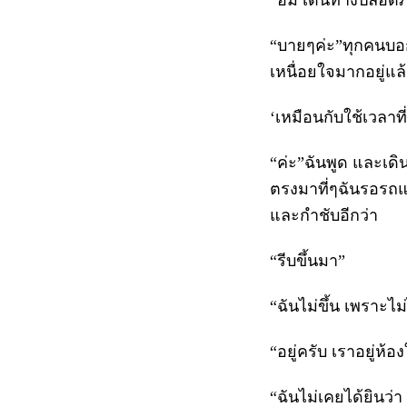
“อืม เดินทางปลอดภั
“บายๆค่ะ”ทุกคนบอก 
เหนื่อยใจมากอยู่แล้
‘เหมือนกับใช้เวลาที
“ค่ะ”ฉันพูด และเดิ
ตรงมาที่ๆฉันรอรถแท็
และกำชับอีกว่า
“รีบขึ้นมา”
“ฉันไม่ขึ้น เพราะไม
“อยู่ครับ เราอยู่ห้อ
“ฉันไม่เคยได้ยินว่