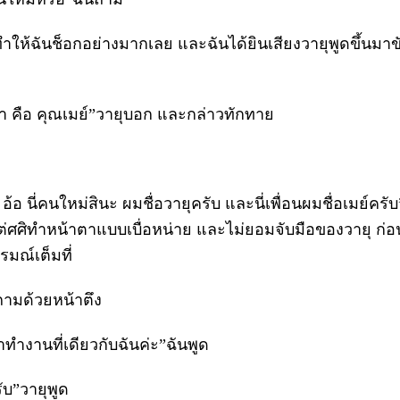
่งทำให้ฉันช็อกอย่างมากเลย และฉันได้ยินเสียงวายุพูดขึ้นมาข
่า คือ คุณเมย์”วายุบอก และกล่าวทักทาย
 อ้อ นี่คนใหม่สินะ ผมชื่อวายุครับ และนี่เพื่อนผมชื่อเมย์ครั
ต่ศศิทำหน้าตาแบบเบื่อหน่าย และไม่ยอมจับมือของวายุ ก่อน
มณ์เต็มที่
ถามด้วยหน้าตึง
เขาทำงานที่เดียวกับฉันค่ะ”ฉันพูด
ับ”วายุพูด