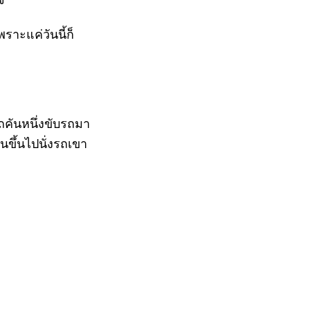
จ
ราะแค่วันนี้ก็
ถคันหนึ่งขับรถมา
ันขึ้นไปนั่งรถเขา