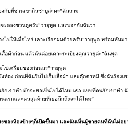
งของกับที่ชวนเขากินชาบูล่ะคะ”ฉันถาม
มจะลองชวนดูครับ”วายุพูด และบอกกับฉันว่า
งไปให้เมื่อไหร่ เคาะเรียกผมด้วยครับ”วายุพูด พร้อมหันมาย
เสื้อผ้าก่อน แล้วฉันค่อยเคาะระเบียงคุณวายุค่ะ”ฉันพูด
ผมไปเตรียมของก่อนนะ”วายุพูด
ังห้อง ก่อนที่ฉันรีบไปเก็บเสื้อผ้า และตุ๊กตาหมี ซึ่งฉันร้อง
รักเขาทำ มักจะพอเป็นไปได้ไหม เธอ แบบที่คนรักเขาทำ ฉ
็นคนแรกและคนสุดท้ายที่เธอนึกถึงจะได้ไหม”
ียงของห้องข้างๆก็เปิดขึ้นมา และฉันเห็นผู้ชายคนที่ฉันไม่อ