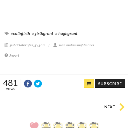
#colinfirth
# firthgrant
# hughgrant
31st October 2017, 5:43 am
sean and his nightmares
Report
481
SUBSCRIBE
VIEWS
NEXT