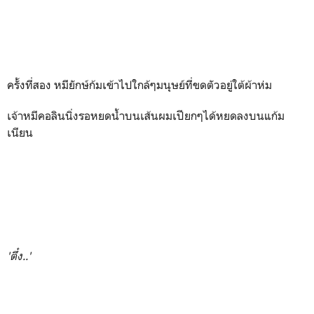
ครั้งที่สอง หมียักษ์ก้มเข้าไปใกล้ๆมนุษย์ที่ขดตัวอยู่ใต้ผ้าห่ม
เจ้าหมีคอลินนิ่งรอหยดน้ำบนเส้นผมเปียกๆได้หยดลงบนแก้ม
เนียน
'ตึ๋ง..'