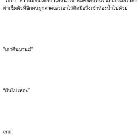
“ไอ้บ้า” คว้าหมอนได้ก็ปาใส่หน้าเจ้าหมีคอลินทันทีแถมยังมือไวดึง
ผ้าเช็ดตัวที่อีกคนผูกคาดเอวเอาไว้ติดมือวิ่งเข้าห้องน้ำไปด้วย
“เอาคืนมานะ!”
“ฝันไปเหอะ”
end.