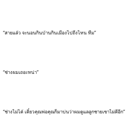
“สายแล้ว จะนอนกินบ้านกินเมืองไปถึงไหน หืม”
“ช่างผมเถอะหน่า”
“ช่างไม่ได้ เดี๋ยวคุณพ่อคุณก็มาบ่นว่าผมดูแลลูกชายเขาไม่ดีอีก”