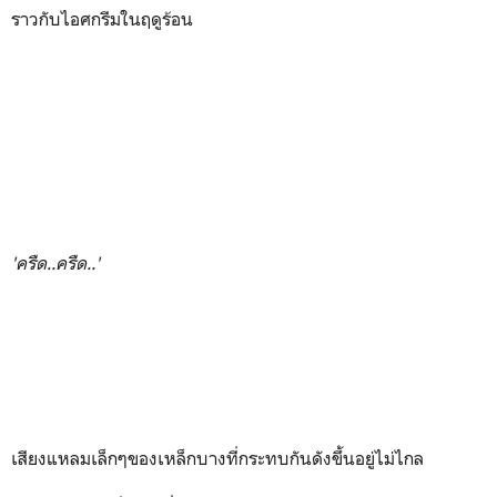
ราวกับไอศกรีมในฤดูร้อน
'ครืด..ครืด..'
เสียงแหลมเล็กๆของเหล็กบางที่กระทบกันดังขึ้นอยู่ไม่ไกล