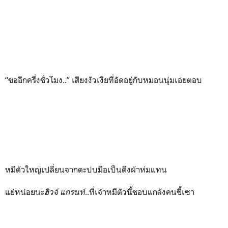
“ขออีกครึ่งชั่วโมง..” เสียงงัวเงียที่อัดอยู่กับหมอนนุ่มเอ่ยตอบ
หมีตัวใหญ่เปลี่ยนจากตะปบมือเป็นดึงผ้าห่มแทน
แย่หน่อยนะ
ฮิวจ์ แกรนท์
..ที่เจ้าหมีตัวนี้ชอบแกล้งคนขี้เซา