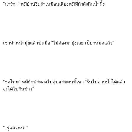
“น่ารัก..” หมียักษ์งึมงำเหมือนเสียงหมีที่กำลังกินน้ำผึ้ง
เขาทำหน้ามุ่ยแล้วปัดมือ “ไม่ต้องมายุ่งเลย เปียกหมดแล้ว”
“ขอโทษ” หมียักษ์ก้มลงไปจุ๊บแก้มคนขี้เซา “รีบไปอาบน้ำได้แล้ว
จะได้ไปกินข้าว”
“..รู้แล้วหน่า”